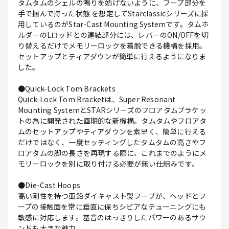
タムタムのシェルの鳴りを妨げないように、フープ部分を
手で掴んで持った状態 を想定してStarclassicシリーズに採
用しているのがStar-Cast Mounting Systemです。タムホ
ルダーのLロッドとの連結部分には、レバーのON/OFFを切
り替えるだけでメモリーロックを着脱できる機構を採用。
セットアップとティアダウンが簡単に行えるようになりま
した。
●Quick-Lock Tom Brackets
Quick-Lock Tom Bracketは、Super Resonant
Mounting SystemとSTARシリーズのフロアタムブラケッ
トの為に開発された画期的な新機構。タムタムやフロアタ
ムのセットアップやティアダウンを素早く、簡単に行える
だけではなく、一度セッティングしたタムタムの高さやフ
ロアタムの脚の長さを再現する際に、これまでのようにメ
モリーロックを別に取り付ける必要が無い仕組みです。
●Die-Cast Hoops
高い剛性を持つ亜鉛ダイキャスト製フープが、ヘッドとフ
ープの接触面を常に垂直に保ちシビアなチューニングにも
敏感に対応します。基音のはっきりしたパワーのあるサウ
ンドも大きな魅力。