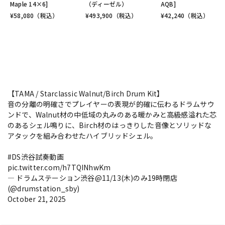
Maple 14×6]
（ディーゼル）
AQB]
¥
58,080
（税込）
¥
493,900
（税込）
¥
42,240
（税込）
【TAMA / Starclassic Walnut/Birch Drum Kit】
音の分離の明確さでプレイヤーの表現が的確に伝わるドラムサウ
ンドで、Walnut材の中低域の丸みのある暖かみと高級感溢れた芯
のあるシェル鳴りに、Birch材のはっきりした音像とソリッドな
アタックを組み合わせたハイブリッドシェル。
#DS渋谷試奏動画
pic.twitter.com/h7TQINhwKm
— ドラムステーション渋谷@11/13(木)のみ19時閉店
(@drumstation_sby)
October 21, 2025