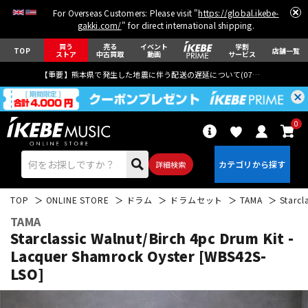
For Overseas Customers: Please visit "
https://global.ikebe-
gakki.com/
" for direct international shipping.
買う
売る
イベント
学割
TOP
店舗一覧
ストア
中古買取
動画
サービス
【重要】熊本県で発生した地震に伴う配送の遅延について(
07月29日
更新)
0
詳細検索
TOP
ONLINE STORE
ドラム
ドラムセット
TAMA
Starcl
TAMA
Starclassic Walnut/Birch 4pc Drum Kit -
Lacquer Shamrock Oyster [WBS42S-
LSO]
エレキギター
アコギ/エレアコ