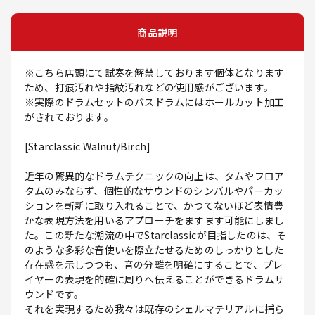
商品説明
※こちら店頭にて試奏を解禁しております個体となります
ため、打痕汚れや指紋汚れなどの使用感がございます。
※実際のドラムセットのバスドラムにはホールカット加工
がされております。
[Starclassic Walnut/Birch]
近年の驚異的なドラムテクニックの向上は、タムやフロア
タムのみならず、個性的なサウンドのシンバルやパーカッ
ションを斬新に取り入れることで、かつてないほど表情豊
かな表現方法を用いるアプローチをますます可能にしまし
た。この新たな潮流の中でStarclassicが目指したのは、そ
のような多彩な音使いを際立たせるためのしっかりとした
存在感を示しつつも、音の分離を明確にすることで、プレ
イヤーの表現を的確に周りへ伝えることができるドラムサ
ウンドです。
それを実現するため我々は既存のシェルマテリアルに捕ら