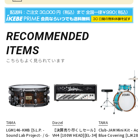
RECOMMENDED
ITEMS
こちらもよく見られています
TAMA
Diezel
TAMA
LGM146-KMB [S.L.P. -
【決算売り尽くしセール】
Club-JAM Mini Kit - A
Sound Lab Project- / G-
VH4 [100W HEAD][EL-34]
Blue Covering [LJK28