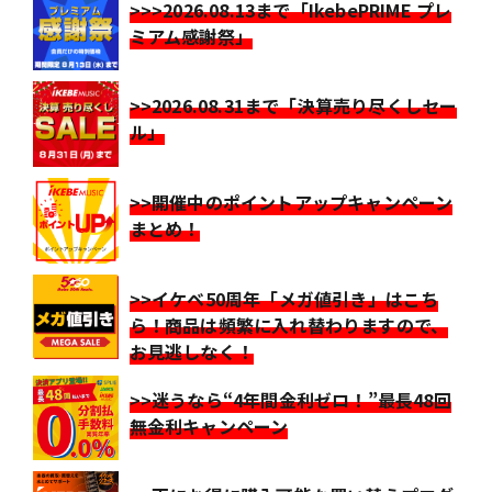
>>>2026.08.13まで「IkebePRIME プレ
ミアム感謝祭」
>>2026.08.31まで「決算売り尽くしセー
ル」
>>開催中のポイントアップキャンペーン
まとめ！
>>イケベ50周年「メガ値引き」はこち
ら！商品は頻繁に入れ替わりますので、
お見逃しなく！
>>迷うなら“4年間金利ゼロ！”最長48回
無金利キャンペーン