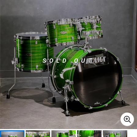
ベース
ウクレレ
ドラム
パーカッション
キーボード
電子ピアノ
SOLD OUT
管楽器
その他楽器
アンプ
エフェクター
DJ機器
DTM