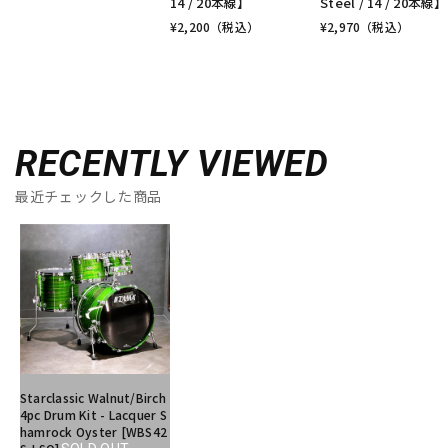
14 / 20本線】
Steel / 14 / 20本線】
¥
2,200
（税込）
¥
2,970
（税込）
RECENTLY VIEWED
最近チェックした商品
Starclassic Walnut/Birch
4pc Drum Kit - Lacquer S
hamrock Oyster [WBS42