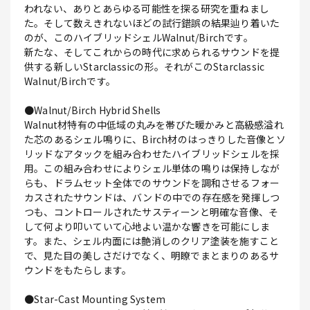
われない、ありとあらゆる可能性を探る研究を重ねまし
た。そして数えきれないほどの試行錯誤の結果辿り着いた
のが、このハイブリッドシェルWalnut/Birchです。
新たな、そしてこれからの時代に求められるサウンドを提
供する新しいStarclassicの形。それがこのStarclassic
Walnut/Birchです。
●Walnut/Birch Hybrid Shells
Walnut材特有の中低域の丸みを帯びた暖かみと高級感溢れ
た芯のあるシェル鳴りに、Birch材のはっきりした音像とソ
リッドなアタックを組み合わせたハイブリッドシェルを採
用。この組み合わせによりシェル単体の鳴りは保持しなが
らも、ドラムセット全体でのサウンドを調和させるフォー
カスされたサウンドは、バンドの中での存在感を発揮しつ
つも、コントロールされたサスティーンと明確な音像、そ
して何より叩いていて心地よい温かな響きを可能にしま
す。また、シェル内面には艶消しのクリア塗装を施すこと
で、見た目の美しさだけでなく、明瞭でまとまりのあるサ
ウンドをもたらします。
●Star-Cast Mounting System