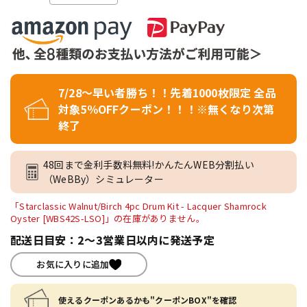
7/28～早い者勝ち！！先着1000枚限定 全品
対象5％OFFクーポン！！！※無くなり次第
終了
48回まで金利手数料無料!かんたんWEB分割払い
（WeBBy）シミュレーター
「Starclassic Walnut/Birch 4pc Drum Kit - Lacquer Shamrock
Oyster [WBS42S-LSO]」の在庫がありません。
配送日目安：2～3営業日以内に発送予定
お気に入りに追加
使えるクーポンあるかも"クーポンBOX"を確認