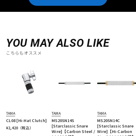
YOU MAY ALSO LIKE
こちらもオススメ
TAMA
TAMA
TAMA
CL08 [Hi-Hat Clutch]
MS20SN14S
MS20SN14C
[Starclassic Snare
[Starclassic Snare
¥
2,420
（税込）
Wire]【Carbon Steel /
Wire]【Hi-Carbon