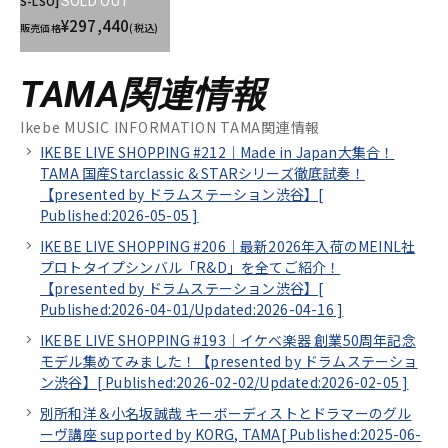
S-LSO]
SOLD OUT
¥297,440
販売価格
(税込)
TAMA関連情報
Ikebe MUSIC INFORMATION TAMA関連情報
IKEBE LIVE SHOPPING #212｜Made in Japan大集合！
TAMA 国産Starclassic & STARシリーズ徹底試奏！
【presented by ドラムステーション渋谷】[
Published:2026-05-05
]
IKEBE LIVE SHOPPING #206｜最新2026年入荷のMEINL社
プロトタイプシンバル「R&D」を全てご紹介！
【presented by ドラムステーション渋谷】[
Published:2026-04-01/
Updated:2026-04-16
]
IKEBE LIVE SHOPPING #193｜イケベ楽器 創業50周年記念
モデル集めてみました！【presented by ドラムステーショ
ン渋谷】[
Published:2026-02-02/
Updated:2026-02-05
]
別所和洋＆小名坂誠哉 キーボーディストとドラマーのグル
ーヴ講座 supported by KORG, TAMA[
Published:2025-06-