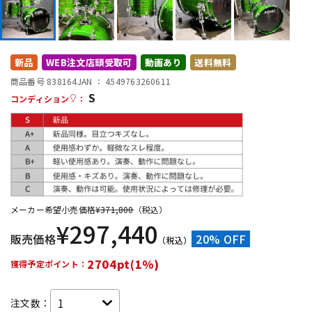
DTM オンライン納品
レコーディング機器
配信/ライブ機器
楽器アクセサリ
新品
WEB注文店頭受取可
動画あり
送料無料
商品番号 838164
JAN ：
4549763260611
S
コンディション
：
中古
ヴィンテージ
メーカー希望小売価格
¥
371,800
（税込）
¥
297,440
販売価格
20% OFF
（税込）
2704pt(1%)
獲得予定ポイント：
注文数：