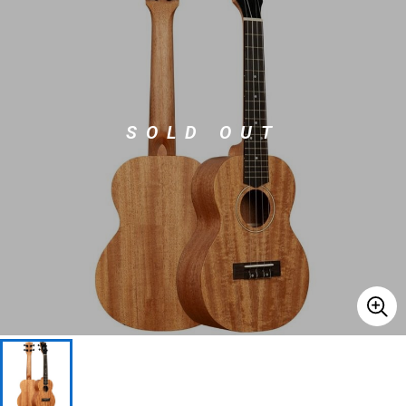
ベース
ウクレレ
ドラム
パーカッション
SOLD OUT
キーボード
電子ピアノ
管楽器
その他楽器
アンプ
エフェクター
DJ機器
DTM