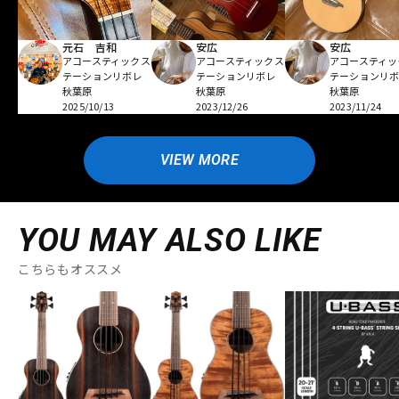
元石 吉和
安広
安広
アコースティックス
アコースティックス
アコースティッ
テーションリボレ
テーションリボレ
テーションリ
秋葉原
秋葉原
秋葉原
2025/10/13
2023/12/26
2023/11/24
VIEW MORE
YOU MAY ALSO LIKE
こちらもオススメ