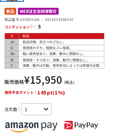
DTM オンライン納品
レコーディング機器
新品
WEB注文店頭受取可
商品番号 838804
JAN ：
0810054346043
S
配信/ライブ機器
楽器アクセサリ
コンディション
：
中古
ヴィンテージ
¥
15,950
販売価格
（税込）
145pt(1%)
獲得予定ポイント：
注文数：