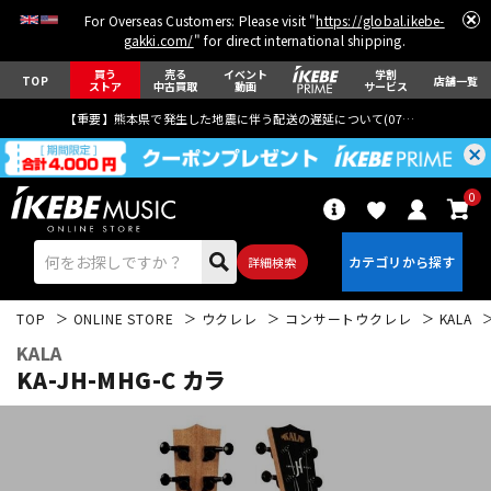
For Overseas Customers: Please visit "
https://global.ikebe-
gakki.com/
" for direct international shipping.
買う
売る
イベント
学割
TOP
店舗一覧
ストア
中古買取
動画
サービス
【重要】熊本県で発生した地震に伴う配送の遅延について(
07月29日
更新)
0
詳細検索
TOP
ONLINE STORE
ウクレレ
コンサートウクレレ
KALA
KALA
KA-JH-MHG-C カラ
エレキギター
アコギ/エレアコ