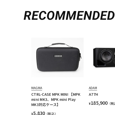
RECOMMENDE
MAGMA
ADAM
CTRL-CASE MPK MINI 【MPK
A77H
mini MK3、MPK mini Play
185,900
¥
（税
MK3対応ケース】
5,830
¥
（税込）