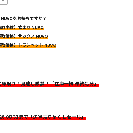
 NUVOをお持ちですか？
買取実績】管楽器 NUVO
買取価格】サックス NUVO
買取価格】トランペット NUVO
>在庫限り！見逃し厳禁！「在庫一掃 最終処分」
026.08.31まで「決算売り尽くしセール」