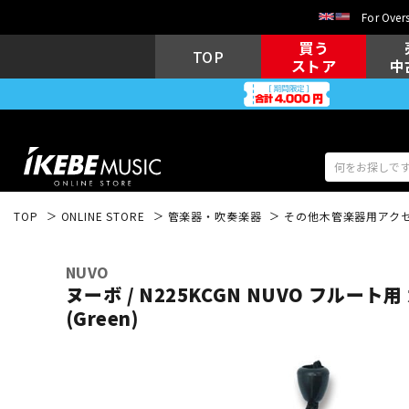
For Overs
買う
TOP
ストア
中
TOP
ONLINE STORE
管楽器・吹奏楽器
その他木管楽器用アク
アコギ/エレ
エレキギター
アコ
NUVO
ヌーボ / N225KCGN NUVO フルー
(Green)
キーボード
電子ピアノ