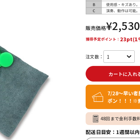
DTM オンラ
レコーディン
イン納品
グ機器
¥
2,530
販売価格
ジ
23pt(1
獲得予定ポイント：
注文数：
カートに入れ
7/28～早い
ポン！！！※
48回まで金利手数
配送日目安：1週間以