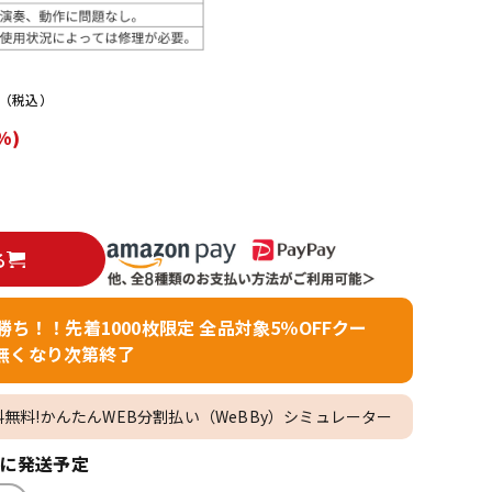
配信/ライブ
楽器アクセサ
機器
リ
（税込）
%)
る
者勝ち！！先着1000枚限定 全品対象5％OFFクー
無くなり次第終了
料無料!かんたんWEB分割払い（WeBBy）シミュレーター
内に発送予定