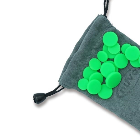
DJ機器
DTM
中古
ヴィンテー