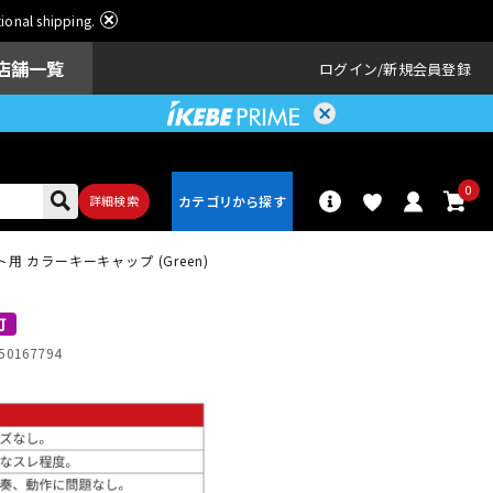
ational shipping.
店舗一覧
ログイン
新規会員登録
0
詳細検索
ート用 カラーキーキャップ (Green)
パーカッショ
ドラム
ン
可
50167794
アンプ
エフェクター