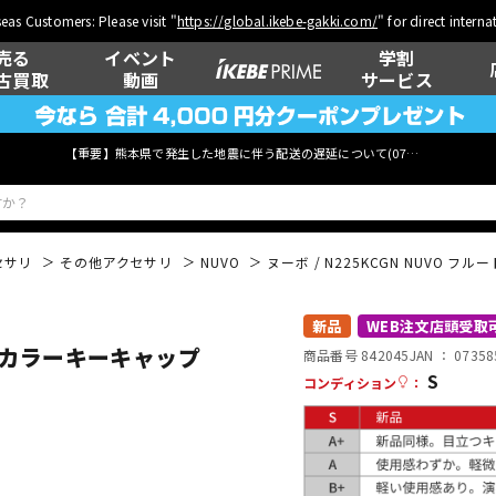
eas Customers: Please visit "
https://global.ikebe-gakki.com/
" for direct intern
売る
イベント
学割
古買取
動画
サービス
【重要】熊本県で発生した地震に伴う配送の遅延について(
07月29日
更新)
セサリ
その他アクセサリ
NUVO
ヌーボ / N225KCGN NUVO フル
ベース
ウクレレ
新品
WEB注文店頭受取
ト用 カラーキーキャップ
商品番号 842045
JAN ：
07358
S
コンディション
：
管楽器
その他楽器