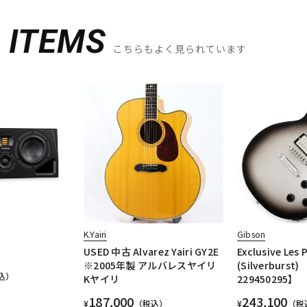
D
ITEMS
こちらもよく見られています
K.Yairi
Gibson
USED 中古 Alvarez Yairi GY2E
Exclusive Les 
※2005年製 アルバレスヤイリ
(Silverburst)
込）
Kヤイリ
229450295】
187,000
243,100
¥
（税込）
¥
（税