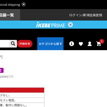
ational shipping.
店舗一覧
ログイン
新規会員登録
0
詳細検索
P]
パーカッショ
ドラム
ン
可
26995777
アンプ
エフェクター