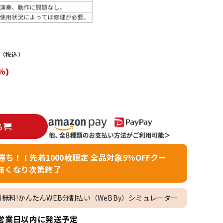
配信/ライブ
楽器アクセサ
機器
リ
）
（税込）
%)
る
者勝ち！！先着1000枚限定 全品対象5％OFFクー
無くなり次第終了
料無料!かんたんWEB分割払い（WeBBy）シミュレーター
営業日以内に発送予定