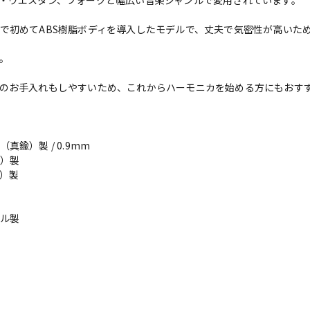
・ウエスタン、フォークと幅広い音楽ジャンルで愛用されています。
で初めてABS樹脂ボディを導入したモデルで、丈夫で気密性が高いた
。
のお手入れもしやすいため、これからハーモニカを始める方にもおす
鍮）製 / 0.9mm
）製
鍮）製
ル製