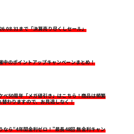
026.08.31まで「決算売り尽くしセール」
開催中のポイントアップキャンペーンまとめ！
イケベ50周年「メガ値引き」はこちら！商品は頻繁
れ替わりますので、お見逃しなく！
迷うなら“4年間金利ゼロ！”最長48回 無金利キャン