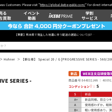
eas Customers: Please visit "
https://global.ikebe-gakki.com/
" for direct intern
売る
イベント
学割
古買取
動画
サービス
【重要】熊本県で発生した地震に伴う配送の遅延について(
07月29日
更新)
Hohner
【新仕様】 Special 20 / G [PROGRESSIVE SERIES - 560/20
ベース
ウクレレ
新品
WEB注文店頭受取
VE SERIES -
商品番号 844832
JAN ：
40091
S
コンディション
：
管楽器
その他楽器