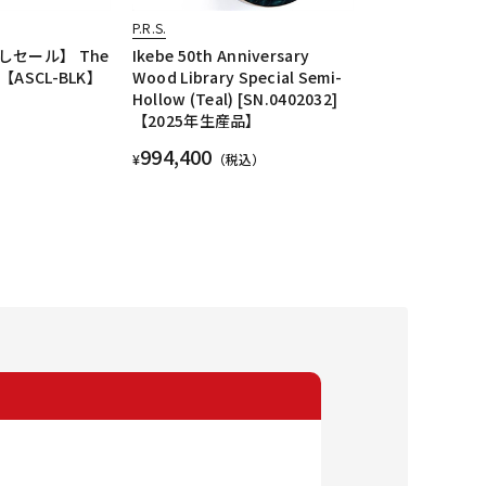
P.R.S.
セール】 The
Ikebe 50th Anniversary
k)【ASCL-BLK】
Wood Library Special Semi-
Hollow (Teal) [SN.0402032]
【2025年生産品】
994,400
¥
（税込）