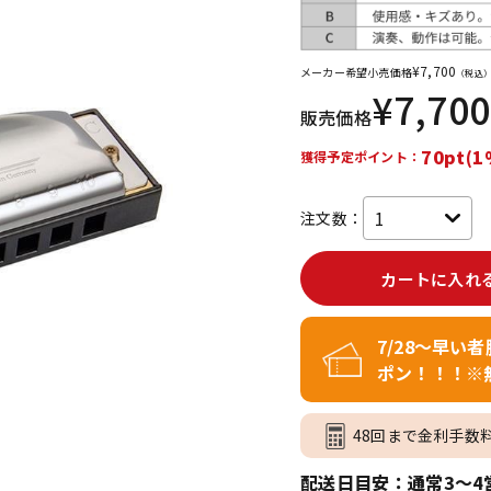
DTM オンラ
レコーディン
イン納品
グ機器
¥
7,700
メーカー希望小売価格
（税込
¥
7,700
販売価格
ジ
70pt(1
獲得予定ポイント：
注文数：
カートに入れ
7/28～早い
ポン！！！※
48回まで金利手数
配送日目安：通常3～4