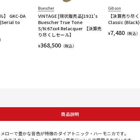
Buescher
Gibson
】 GKC-DA
VINTAGE [現状販売品]1921's
【決算売り尽くし
Serial to
Buescher True Tone
Classic (Blac
S/N:67xx4 Relacquer 【決算売
7,480
¥
（税込）
り尽くしセール】
）
368,500
¥
（税込）
商品説明
は、繊細でメローで豊かな音色が特徴のダイアトニック・ハーモニカです。