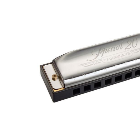
DJ機器
DTM
中古
ヴィンテー