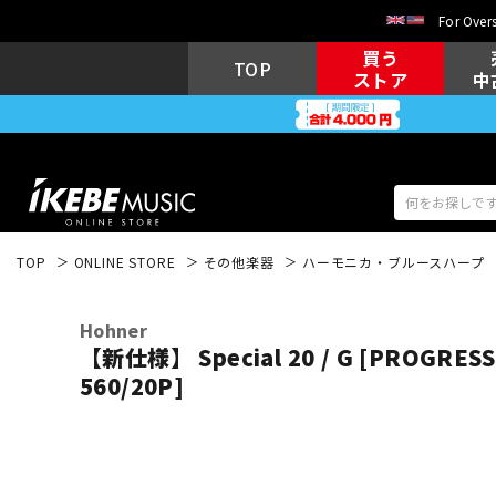
For Overs
買う
TOP
ストア
中
TOP
ONLINE STORE
その他楽器
ハーモニカ・ブルースハープ
アコギ/エレ
エレキギター
アコ
Hohner
【新仕様】 Special 20 / G [PROGRESSI
560/20P]
キーボード
電子ピアノ