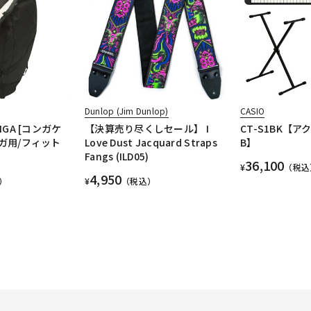
t
Dunlop (Jim Dunlop)
CASIO
ONGA [コンガケ
【決算売り尽くしセール】 I
CT-S1BK【
ンガ用/フィット
Love Dust Jacquard Straps
B】
Fangs (ILD05)
36,100
¥
（税込
4,950
）
¥
（税込）