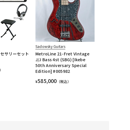
Sadowsky Guitars
アクセサリーセット
MetroLine 21-Fret Vintage
J/J Bass 4st (SBG) [Ikebe
50th Anniversary Special
）
Edition] #005982
585,000
¥
（税込）