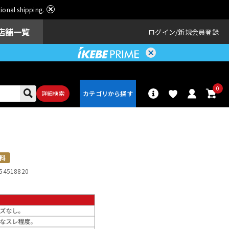
ational shipping.
店舗一覧
ログイン
新規会員登録
0
詳細検索
パーカッショ
ドラム
ン
料
54518820
アンプ
エフェクター