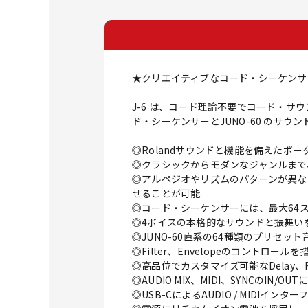
★クリエイティブなコード・シーケンサー
J-6 は、コード理論不要でコード・
ド・シーケンサーとJUNO-60 のサ
◎Rolandサウンドと機能を備えたポ
◎クラシックからモダンなジャンルまで、幅
◎アルペジオやリズムのパターンが異なる9 S
せることが可能
◎コード・シーケンサーには、最大64
◎4ボイスの本格的なサウンドと振舞いを備えたJ
◎JUNO-60直系の64種類のプリセッ
◎Filter、Envelopeのコントロ
◎高品位でカスタマイズ可能なDelay、R
◎AUDIO MIX、MIDI、SYNCのIN
◎USB-CによるAUDIO / MIDI