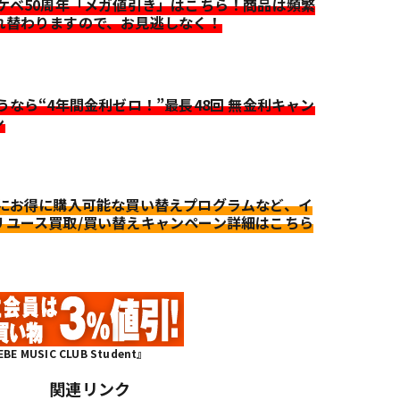
イケベ50周年「メガ値引き」はこちら！商品は頻繁
れ替わりますので、お見逃しなく！
迷うなら“4年間金利ゼロ！”最長48回 無金利キャン
ン
更にお得に購入可能な買い替えプログラムなど、イ
リユース買取/買い替えキャンペーン詳細はこちら
MUSIC CLUB Student』
関連リンク