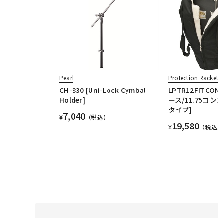
Pearl
Protection Racke
CH-830 [Uni-Lock Cymbal
LPTR12FITC
Holder]
ース/11.75コ
タイプ]
7,040
¥
（税込）
19,580
¥
（税込