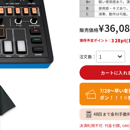
DTM オンラ
レコーディン
イン納品
グ機器
¥
36,0
販売価格
ジ
328pt(
獲得予定ポイント：
注文数：
カートに入れ
7/28～早い
ポン！！！※
48回まで金利手数
決済利用不可: 代金引換, GM