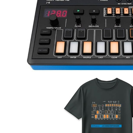
DJ機器
DTM
中古
ヴィンテー