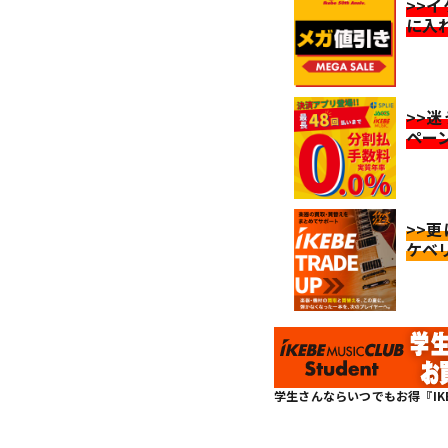
>>
に入
>>
ペー
>>
ケベ
学生さんならいつでもお得『IKEBE 