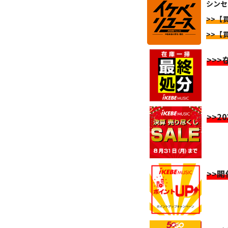
シンセ
>>【
>>【
>>
>>2
>>