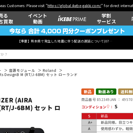
eas Customers: Please visit "
https://global.ikebe-gakki.com/
" for direct intern
売る
イベント
学割
古買取
動画
サービス
【重要】熊本県で発生した地震に伴う配送の遅延について(
07月29日
更新)
ー
音源モジュール
Roland
irts DesignB M (RT/J-6BM) セット ローランド
ベース
ウクレレ
新品
動画あり
送料無
ZER (AIRA
商品番号 852349
JAN ：
49570
S
M (RT/J-6BM) セット ロ
コンディション
：
管楽器
その他楽器