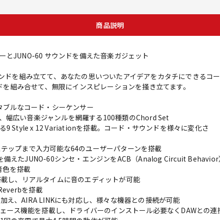
商品説明
とJUNO-60 サウンドを備えた音楽ガジェット
サウンドを組み立てて、あなたの思いついたアイデアをカタチにできるコ
ウンドを組み合せて、無限にインスピレーションを掻き立てます。
ータブルなコード・シーケンサー
広い音楽ジャンルを網羅する100種類のChord Set
tyle x 12 Variationを搭載。コード・サウンドを様々に変化さ
ステップまで入力可能な64のユーザーパターンを搭載
UNO-60シンセ・エンジンをACB（Analog Circuit Behavi
ト音色を搭載
ールを搭載し、リアルタイムに音のエディットが可能
everbを搭載
/OUTに加え、AIRA LINKにも対応し、様々な機器との接続が可能
インターフェース機能を搭載し、ドライバーのインストール必要なくDAWとの