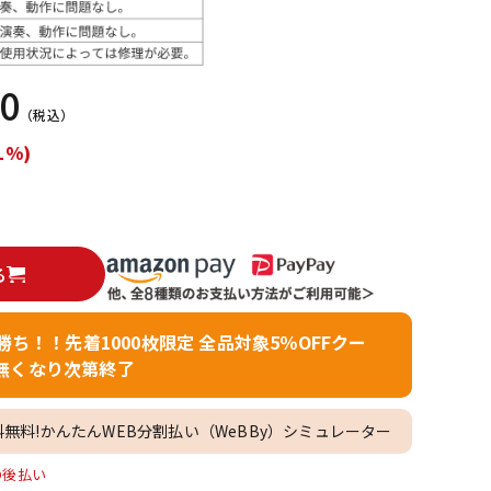
配信/ライブ
楽器アクセサ
機器
リ
80
（税込）
1%)
る
者勝ち！！先着1000枚限定 全品対象5％OFFクー
無くなり次第終了
料無料!かんたんWEB分割払い（WeBBy）シミュレーター
O後払い