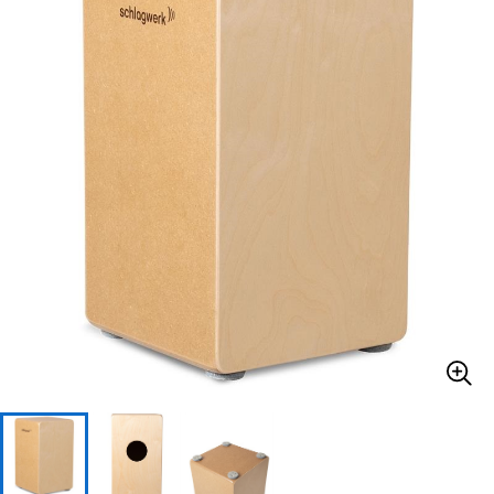
ベース
ウクレレ
ドラム
パーカッション
キーボード
電子ピアノ
管楽器
その他楽器
アンプ
エフェクター
DJ機器
DTM