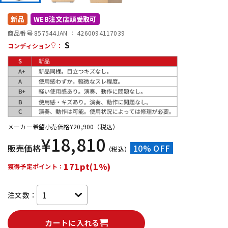
DTM オンライン納品
レコーディング機器
新品
WEB注文店頭受取可
商品番号 857544
JAN ：
4260094117039
S
配信/ライブ機器
楽器アクセサリ
コンディション
：
中古
ヴィンテージ
メーカー希望小売価格
¥
20,900
（税込）
¥
18,810
販売価格
10% OFF
（税込）
171pt(1%)
獲得予定ポイント：
注文数：
カートに入れる