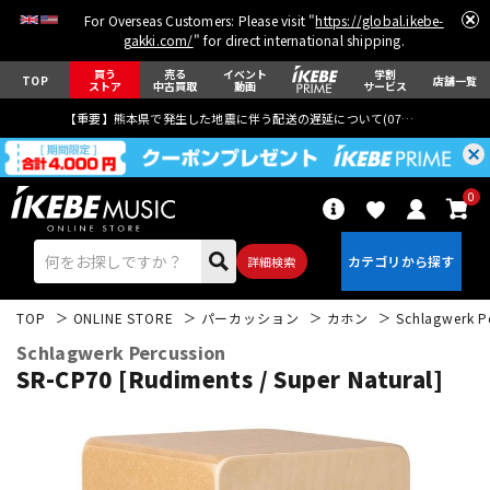
For Overseas Customers: Please visit "
https://global.ikebe-
gakki.com/
" for direct international shipping.
買う
売る
イベント
学割
TOP
店舗一覧
ストア
中古買取
動画
サービス
【重要】熊本県で発生した地震に伴う配送の遅延について(
07月29日
更新)
0
詳細検索
TOP
ONLINE STORE
パーカッション
カホン
Schlagwerk P
Schlagwerk Percussion
SR-CP70 [Rudiments / Super Natural]
エレキギター
アコギ/エレアコ