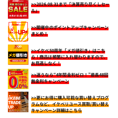
>>2026.08.31まで「決算売り尽くしセー
ル」
>>開催中のポイントアップキャンペーン
まとめ！
>>イケベ50周年「メガ値引き」はこち
ら！商品は頻繁に入れ替わりますので、
お見逃しなく！
>>迷うなら“4年間金利ゼロ！”最長48回
無金利キャンペーン
>>更にお得に購入可能な買い替えプログ
ラムなど、イケベリユース買取/買い替え
キャンペーン詳細はこちら