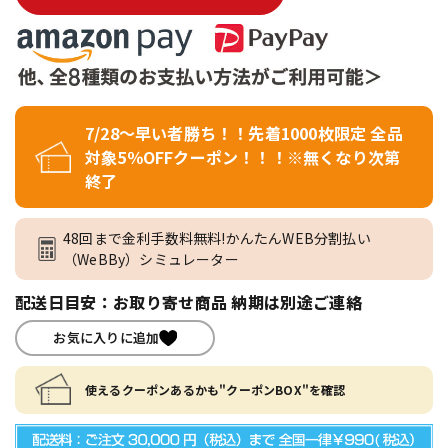
7/28～早い者勝ち！！先着1000枚限定 全品
対象5％OFFクーポン！！！※無くなり次第
終了
48回まで金利手数料無料!かんたんWEB分割払い
（WeBBy）シミュレーター
配送日目安：お取り寄せ商品 納期は別途ご連絡
お気に入りに追加
使えるクーポンあるかも"クーポンBOX"を確認