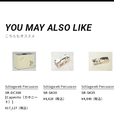
YOU MAY ALSO LIKE
こちらもオススメ
Schlagwerk Percussion
Schlagwerk Percussion
Schlagwerk Percussio
SR-DC300
SR-SK30
SR-SK35
[Cajonito（カホニー
¥
4,620
（税込）
¥
4,840
（税込）
ト）]
¥
17,127
（税込）