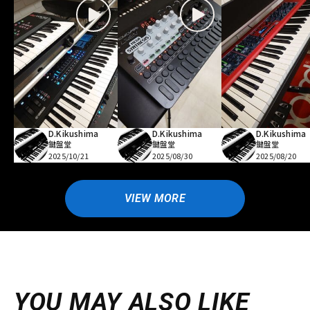
D.Kikushima
D.Kikushima
D.Kikushima
鍵盤堂
鍵盤堂
鍵盤堂
2025/10/21
2025/08/30
2025/08/20
VIEW MORE
YOU MAY ALSO LIKE