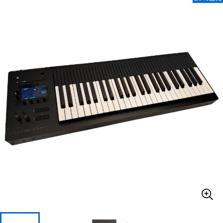
ベース
ウクレレ
ドラム
パーカッション
キーボード
電子ピアノ
管楽器
その他楽器
アンプ
エフェクター
DJ機器
DTM