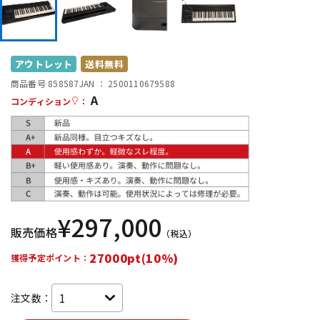
DTM オンライン納品
レコーディング機器
配信/ライブ機器
楽器アクセサリ
アウトレット
送料無料
商品番号 858587
JAN ：
2500110679588
A
コンディション
：
中古
ヴィンテージ
¥
297,000
販売価格
（税込）
27000pt(10%)
獲得予定ポイント：
注文数：