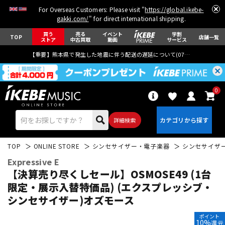
For Overseas Customers: Please visit "
https://global.ikebe-
gakki.com/
" for direct international shipping.
買う
売る
イベント
学割
TOP
店舗一覧
ストア
中古買取
動画
サービス
【重要】熊本県で発生した地震に伴う配送の遅延について(
07月29日
更新)
0
詳細検索
TOP
ONLINE STORE
シンセサイザー・電子楽器
シンセサイザ
Expressive E
【決算売り尽くしセール】OSMOSE49 (1台
限定・展示入替特価品) (エクスプレッシブ・
シンセサイザー)オズモース
エレキギター
アコギ/エレアコ
ポイント
10%
還元