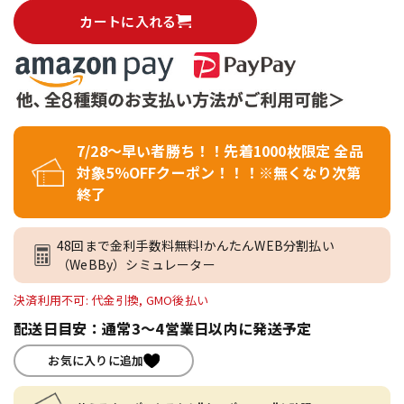
カートに入れる
7/28～早い者勝ち！！先着1000枚限定 全品
対象5％OFFクーポン！！！※無くなり次第
終了
48回まで金利手数料無料!かんたんWEB分割払い
（WeBBy）シミュレーター
決済利用不可: 代金引換, GMO後払い
配送日目安：通常3～4営業日以内に発送予定
お気に入りに追加