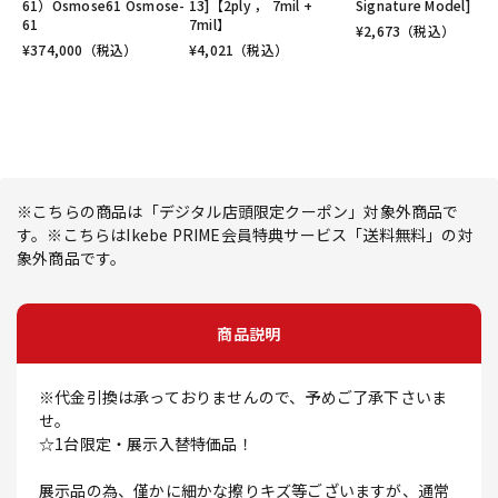
61）Osmose61 Osmose-
13]【2ply ， 7mil +
Signature Model]
61
7mil】
¥
2,673
（税込）
¥
374,000
（税込）
¥
4,021
（税込）
※こちらの商品は「デジタル店頭限定クーポン」対象外商品で
す。※こちらはIkebe PRIME会員特典サービス「送料無料」の対
象外商品です。
商品説明
※代金引換は承っておりませんので、予めご了承下さいま
せ。
☆1台限定・展示入替特価品！
展示品の為、僅かに細かな擦りキズ等ございますが、通常