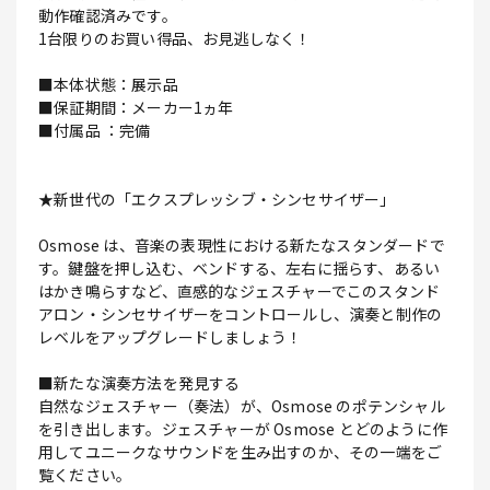
動作確認済みです。
1台限りのお買い得品、お見逃しなく！
■本体状態：展示品
■保証期間：メーカー1ヵ年
■付属品 ：完備
★新世代の「エクスプレッシブ・シンセサイザー」
Osmose は、音楽の表現性における新たなスタンダードで
す。鍵盤を押し込む、ベンドする、左右に揺らす、あるい
はかき鳴らすなど、直感的なジェスチャーでこのスタンド
アロン・シンセサイザーをコントロールし、演奏と制作の
レベルをアップグレードしましょう！
■新たな演奏方法を発見する
自然なジェスチャー（奏法）が、Osmose のポテンシャル
を引き出します。ジェスチャーが Osmose とどのように作
用してユニークなサウンドを生み出すのか、その一端をご
覧ください。