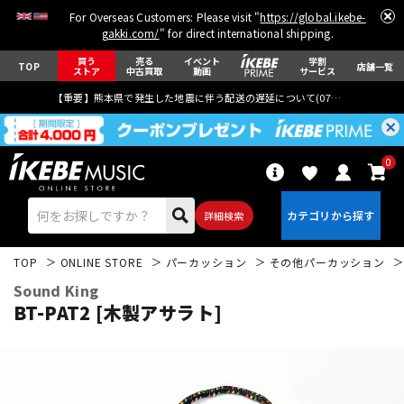
For Overseas Customers: Please visit "
https://global.ikebe-
gakki.com/
" for direct international shipping.
買う
売る
イベント
学割
TOP
店舗一覧
ストア
中古買取
動画
サービス
【重要】熊本県で発生した地震に伴う配送の遅延について(
07月29日
更新)
0
詳細検索
TOP
ONLINE STORE
パーカッション
その他パーカッション
Sound King
BT-PAT2 [木製アサラト]
エレキギター
アコギ/エレアコ