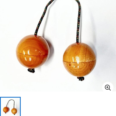
ベース
ウクレレ
ドラム
パーカッション
キーボード
電子ピアノ
管楽器
その他楽器
アンプ
エフェクター
DJ機器
DTM