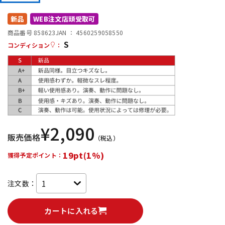
DTM オンライン納品
レコーディング機器
新品
WEB注文店頭受取可
商品番号 858623
JAN ：
4560259058550
S
配信/ライブ機器
楽器アクセサリ
コンディション
：
中古
ヴィンテージ
¥
2,090
販売価格
（税込）
19pt(1%)
獲得予定ポイント：
注文数：
カートに入れる