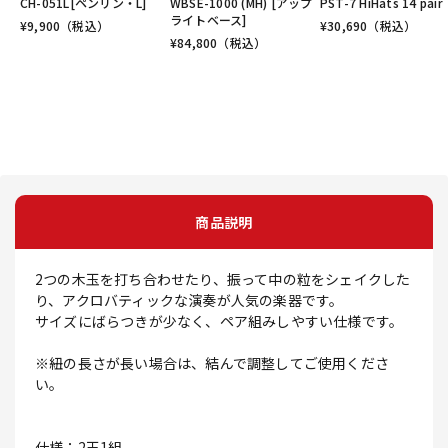
CH-051L[ペンリン・L]
WBSE-1000 (MH) [アップ
PST-7 HiHats 14 pair
ライトベース]
¥
9,900
（税込）
¥
30,690
（税込）
¥
84,800
（税込）
商品説明
2つの木玉を打ち合わせたり、振って中の粒をシェイクした
り、アクロバティックな演奏が人気の楽器です。
サイズにばらつきが少なく、ペア組みしやすい仕様です。
※紐の長さが長い場合は、結んで調整してご使用くださ
い。
仕様：2玉1組