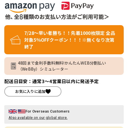
7/28～早い者勝ち！！先着1000枚限定 全品
対象5％OFFクーポン！！！※無くなり次第
終了
48回まで金利手数料無料!かんたんWEB分割払い
（WeBBy）シミュレーター
配送日目安：通常3～4営業日以内に発送予定
お気に入りに追加
For Overseas Customers
Also available on our global store.