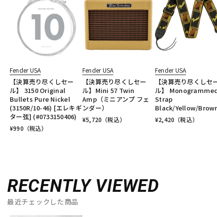
Fender USA
Fender USA
Fender USA
【決算売り尽くしセー
【決算売り尽くしセー
【決算売り尽くしセ
ル】 3150 Original
ル】Mini 57 Twin
ル】 Monogramme
Bullets Pure Nickel
Amp（ミニアンプ フェ
Strap
(3150R/10-46) [エレキギ
ンダー）
Black/Yellow/Brow
ター弦] (#0733150406)
¥
5,720
（税込）
¥
2,420
（税込）
¥
990
（税込）
RECENTLY VIEWED
最近チェックした商品