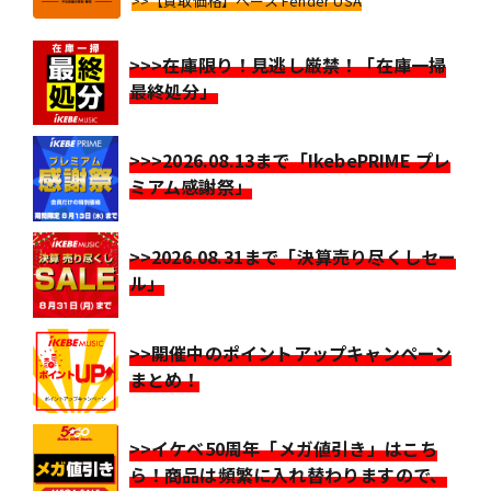
>>【買取価格】ベース Fender USA
>>>在庫限り！見逃し厳禁！「在庫一掃
最終処分」
>>>2026.08.13まで「IkebePRIME プレ
ミアム感謝祭」
>>2026.08.31まで「決算売り尽くしセー
ル」
>>開催中のポイントアップキャンペーン
まとめ！
>>イケベ50周年「メガ値引き」はこち
ら！商品は頻繁に入れ替わりますので、