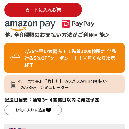
カートに入れる
7/28～早い者勝ち！！先着1000枚限定 全品
対象5％OFFクーポン！！！※無くなり次第
終了
48回まで金利手数料無料!かんたんWEB分割払い
（WeBBy）シミュレーター
配送日目安：通常3～4営業日以内に発送予定
お気に入りに追加