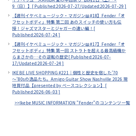
9（日）】[
Published:2026-07-27/
Updated:2026-07-29
]
【週刊イケベミュージック・マガジン📖#18】Fender「オ
フセットボディ」特集 第二回 あのスイッチの使い方も伝
授！ジャズマスターとジャガーの違い編！[
Published:2026-07-24
]
【週刊イケベミュージック・マガジン📖#17】Fender「オ
フセットボディ」特集 第一回 ストラトを超える最高級機か
らまさかの…その逆転の歴史[
Published:2026-07-
17/
Updated:2026-07-24
]
IKEBE LIVE SHOPPING #221｜個性と歴史を宿した’70
～’80sの逸品たち。Amigo Guitar Show Nashville 2026 現
地買付品【presented by ベースコレクション】[
Published:2026-06-03
]
>>Ikebe MUSIC INFORMATION "Fender"のコンテンツ一覧