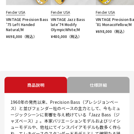
Fender USA
Fender USA
Fender USA
VINTAGE Precision Bass
VINTAGE Jazz Bass
VINTAGE Precision B
'75 Left Handed
late'74 Modify
'81 MonacoYellow/M
Natural/M
OlympicWhite/M
¥
698,000
（税込）
¥
698,000
（税込）
¥
480,000
（税込）
商品説明
仕様詳細
1960年の発売以来、Precision Bass（プレシジョンベー
ス）と並びフェンダー社のベースの主力として、今もミュ
ージックシーンに影響を与え続けている『Jazz Bass（ジ
ャズベース）』。本家バリエーションモデルおよびリイシ
ューモデルや、他社にてインスパイアモデルも数多く作ら
れ、エレキベースのスタンダードモデルとして確固たる地