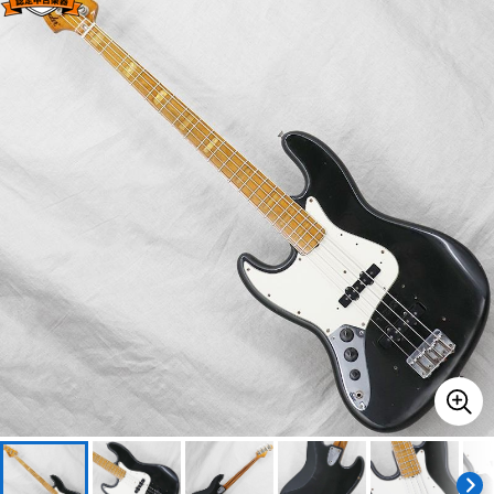
ベース
ウクレレ
ドラム
パーカッション
キーボード
電子ピアノ
管楽器
その他楽器
アンプ
エフェクター
DJ機器
DTM