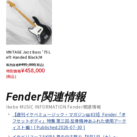
VINTAGE Jazz Bass '75 L
eft Handed Black/M
¥495,000
販売価格
(税込)
¥458,000
特別価格
(税込)
Fender関連情報
Ikebe MUSIC INFORMATION Fender関連情報
【週刊イケベミュージック・マガジン📖#19】Fender「オ
フセットボディ」特集 第三回 反骨精神あふれた使用アーテ
ィスト編！[
Published:2026-07-30
]
イケベリユースAKIBA 夏の中古祭り【8月1日（土）～