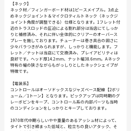
【ネック】
ネック材／フィンガーボード材は1ピースメイプル。3点止
めネックジョイント＆マイクロティルトネック（ネックジ
ョイント角度が調整できる）仕様となります。1フレット付
近のトラスロッドの圧迫による割れ部分は当店にてしっか
りと補修済み、それに伴い全体的にクリアーのオーバース
プレーを施しております。チューナーは巻き具合の固さに
少々バラつきがみられますが、しっかりと機能します。フ
レット／ナットは当店にて交換済み、プレイアビリティは
良好です。ヘッド厚14.2mm、ナット幅38.6mm。Aネック
特有の幅の狭さながらもがっしりとしたネックシェイプが
特徴です。
【電装系】
コントロールはオーソドックスなジャズベース配線【2ボリ
ューム／1トーン】となります。ピックアップは同時期のグ
レーボビンをキープ、コントロール系の内部パーツも当時
のコンディションをしっかりとキープしております。
1970年代中期らしいやや重量のあるアッシュ材によって、
タイトで引き締まった低域と、粒立ちの良いアタック、そ