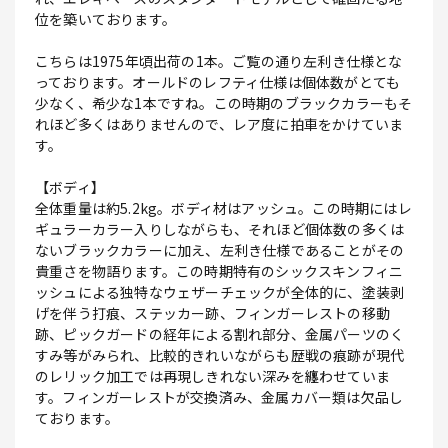
位を築いております。
こちらは1975年頃出荷の1本。ご覧の通り左利き仕様とな
っております。オールドのレフティ仕様は個体数がとても
少なく、希少な1本ですね。この時期のブラックカラーもそ
れほど多くはありませんので、レア度に拍車をかけていま
す。
【ボディ】
全体重量は約5.2kg。ボディ材はアッシュ。この時期にはレ
ギュラーカラー入りしながらも、それほど個体数の多くは
ないブラックカラーに加え、左利き仕様であることがその
貴重さを物語ります。この時期特有のシックスキンフィニ
ッシュによる独特なウェザーチェックが全体的に、塗装剥
げを伴う打痕、ステッカー跡、フィンガーレストの移動
跡、ピックガードの経年による割れ部分、金属パーツのく
すみ等がみられ、比較的きれいながらも歴戦の痕跡が現代
のレリック加工では再現しきれない深みを纏わせていま
す。フィンガーレストが交換済み、金属カバー類は欠品し
ております。