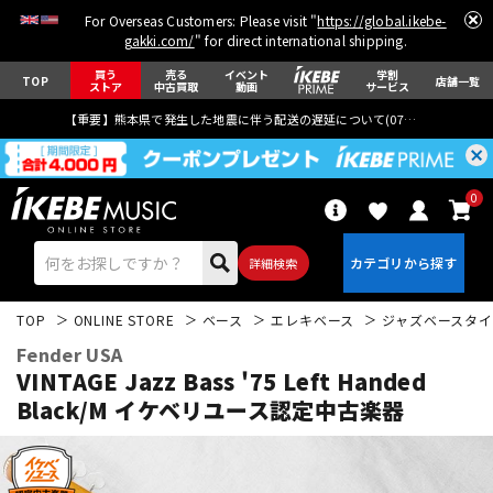
For Overseas Customers: Please visit "
https://global.ikebe-
gakki.com/
" for direct international shipping.
買う
売る
イベント
学割
TOP
店舗一覧
ストア
中古買取
動画
サービス
【重要】熊本県で発生した地震に伴う配送の遅延について(
07月29日
更新)
0
詳細検索
TOP
ONLINE STORE
ベース
エレキベース
ジャズベースタイ
Fender USA
VINTAGE Jazz Bass '75 Left Handed
Black/M
イケベリユース認定中古楽器
エレキギター
アコギ/エレアコ