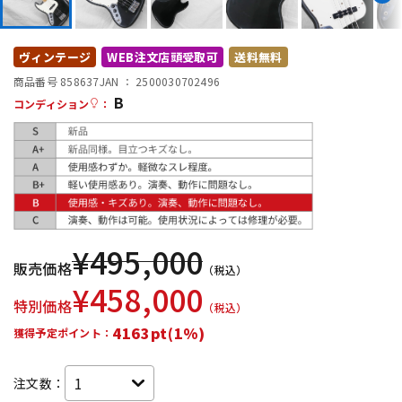
DTM オンライン納品
レコーディング機器
ヴィンテージ
WEB注文店頭受取可
送料無料
配信/ライブ機器
楽器アクセサリ
商品番号 858637
JAN ：
2500030702496
B
コンディション
：
中古
ヴィンテージ
¥
495,000
販売価格
（税込）
¥
458,000
特別価格
（税込）
4163pt(1%)
獲得予定ポイント：
注文数：