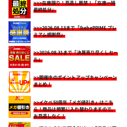
>>>在庫限り！見逃し厳禁！「在庫一掃
最終処分」
>>>2026.08.13まで「IkebePRIME プレ
ミアム感謝祭」
>>2026.08.31まで「決算売り尽くしセー
ル」
>>開催中のポイントアップキャンペーン
まとめ！
>>イケベ50周年「メガ値引き」はこち
ら！商品は頻繁に入れ替わりますので、
お見逃しなく！