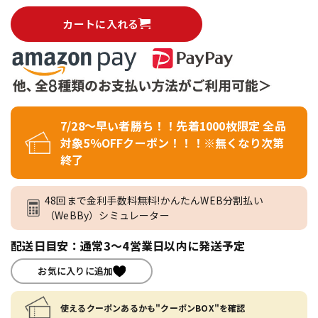
カートに入れる
7/28～早い者勝ち！！先着1000枚限定 全品
対象5％OFFクーポン！！！※無くなり次第
終了
48回まで金利手数料無料!かんたんWEB分割払い
（WeBBy）シミュレーター
配送日目安：通常3～4営業日以内に発送予定
お気に入りに追加
使えるクーポンあるかも"クーポンBOX"を確認