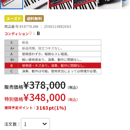
DTM オンライン納品
レコーディング機器
ユーズド
送料無料
配信/ライブ機器
楽器アクセサリ
商品番号 858778
JAN ：
2500110882063
B
コンディション
：
中古
ヴィンテージ
¥
378,000
販売価格
（税込）
¥
348,000
特別価格
（税込）
3163pt(1%)
獲得予定ポイント：
注文数：