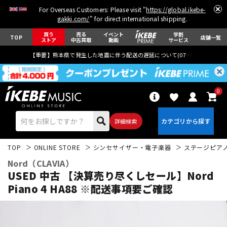
For Overseas Customers: Please visit "
https://global.ikebe-
gakki.com/
" for direct international shipping.
買う
売る
イベント
学割
TOP
店舗一覧
ストア
中古買取
動画
サービス
【重要】熊本県で発生した地震に伴う配送の遅延について(
07月29日
更新)
0
詳細検索
TOP
ONLINE STORE
シンセサイザー・電子楽器
ステージピア
Nord（CLAVIA）
USED 中古 【決算売り尽くしセール】Nord
Piano 4 HA88 ※配送事項要ご確認
エレキギター
アコギ/エレアコ