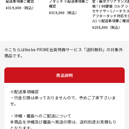
配送事項要ご確認
ノタッチ ※配送事項要ご
定・展示クリアランス
確認
価！) 88鍵盤 コルグ 
¥
319,000
（税込）
セサイザー (ノーチラ
¥
319,000
（税込）
アフタータッチ対応モ
ル) ※配送事項要ご確
¥
258,000
（税込）
※こちらはIkebe PRIME会員特典サービス「送料無料」の対象外
商品です。
商品説明
※配送事項確認
・代金引換は承っておりませんので、予めご了承下さいま
せ。
・沖縄・離島へのご配送について
本商品を沖縄及び離島へ発送の際は、送料別途お見積もり
となります。