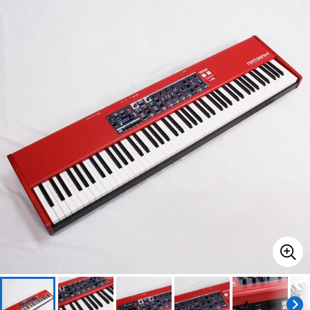
ベース
ウクレレ
ドラム
パーカッション
キーボード
電子ピアノ
管楽器
その他楽器
アンプ
エフェクター
DJ機器
DTM