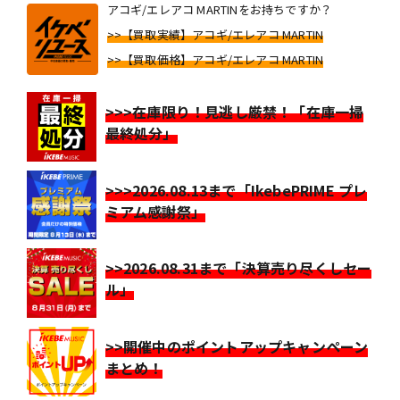
アコギ/エレアコ MARTINをお持ちですか？
>>【買取実績】アコギ/エレアコ MARTIN
>>【買取価格】アコギ/エレアコ MARTIN
>>>在庫限り！見逃し厳禁！「在庫一掃
最終処分」
>>>2026.08.13まで「IkebePRIME プレ
ミアム感謝祭」
>>2026.08.31まで「決算売り尽くしセー
ル」
>>開催中のポイントアップキャンペーン
まとめ！