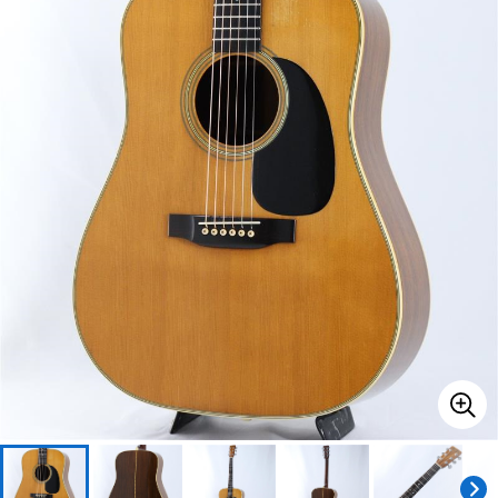
ベース
ウクレレ
ドラム
パーカッション
キーボード
電子ピアノ
管楽器
その他楽器
アンプ
エフェクター
DJ機器
DTM