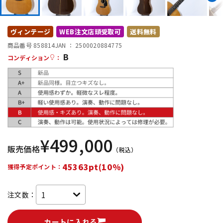
DTM オンライン納品
レコーディング機器
ヴィンテージ
WEB注文店頭受取可
送料無料
配信/ライブ機器
楽器アクセサリ
商品番号 858814
JAN ：
2500020884775
B
コンディション
：
中古
ヴィンテージ
¥
499,000
販売価格
（税込）
45363pt(10%)
獲得予定ポイント：
注文数：
カートに入れる