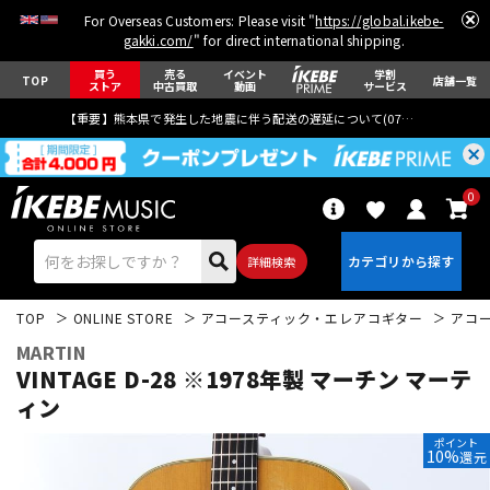
For Overseas Customers: Please visit "
https://global.ikebe-
gakki.com/
" for direct international shipping.
買う
売る
イベント
学割
TOP
店舗一覧
ストア
中古買取
動画
サービス
【重要】熊本県で発生した地震に伴う配送の遅延について(
07月29日
更新)
0
詳細検索
TOP
ONLINE STORE
アコースティック・エレアコギター
アコ
MARTIN
VINTAGE D-28 ※1978年製 マーチン マーテ
ィン
エレキギター
アコギ/エレアコ
ポイント
10%
還元