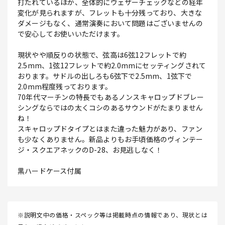
打たれているほか、全体的にウェザーチェックなどの経年
変化が見られますが、フレットも十分残っており、大きな
ダメージもなく、通常演奏において問題はございませんの
で安心してお使いいただけます。
現状やや順反りの状態で、弦高は6弦12フレットで約
2.5mm、1弦12フレットで約2.0mmにセッティングされて
おります。サドルの出しろも6弦下で2.5mm、1弦下で
2.0mm程度残っております。
70年代マーチンの特長でもあるノンスキャロップドブレー
シングならではの太くコシのあるサウンドがたまりません
ね！
スキャロップドタイプとはまた違った魅力があり、ファン
も少なくありません。新品よりもお手頃価格のヴィンテー
ジ・スクエアネックのD-28、お見逃しなく！
黒ハードケース付属
※説明文中の価格・スペック等は掲載時点の情報であり、現状とは