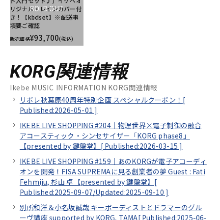
ド入門セット♪］イケベオ
リジナル・レインカバー付
SOLD OUT
き！【kbdset】※配送事
項要ご確認
¥93,700
販売価格
(税込)
KORG関連情報
Ikebe MUSIC INFORMATION KORG関連情報
リボレ秋葉原40周年特別企画 スぺシャルクーポン！[
Published:2026-05-01
]
IKEBE LIVE SHOPPING #204｜物理世界×電子制御の融合
アコースティック・シンセサイザー「KORG phase8」
【presented by 鍵盤堂】[
Published:2026-03-15
]
IKEBE LIVE SHOPPING #159｜あのKORGが電子アコーディ
オンを開発！FISA SUPREMAに見る創業者の夢 Guest : Fati
Fehmiju, 杉山 卓【presented by 鍵盤堂】[
Published:2025-09-07/
Updated:2025-09-10
]
別所和洋＆小名坂誠哉 キーボーディストとドラマーのグル
ーヴ講座 supported by KORG, TAMA[
Published:2025-06-