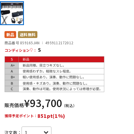
DTM オンライン納品
レコーディング機器
配信/ライブ機器
楽器アクセサリ
新品
送料無料
商品番号 859165
JAN ：
4959112172012
中古
ヴィンテージ
S
コンディション
：
¥
93,700
販売価格
（税込）
851pt(1%)
獲得予定ポイント：
注文数：