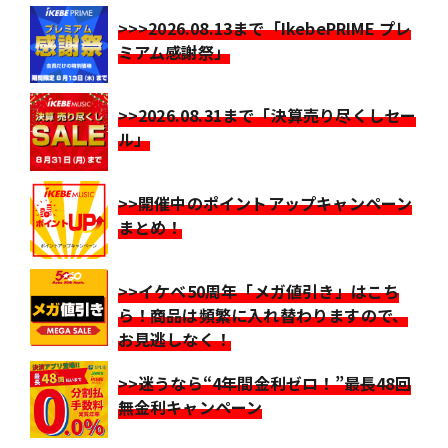
>>>2026.08.13まで「IkebePRIME プレ
ミアム感謝祭」
>>2026.08.31まで「決算売り尽くしセー
ル」
>>開催中のポイントアップキャンペーン
まとめ！
>>イケベ50周年「メガ値引き」はこち
ら！商品は頻繁に入れ替わりますので、
お見逃しなく！
>>迷うなら“4年間金利ゼロ！”最長48回
無金利キャンペーン