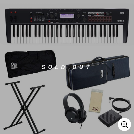
ベース
ウクレレ
ドラム
パーカッション
キーボード
電子ピアノ
SOLD OUT
管楽器
その他楽器
アンプ
エフェクター
DJ機器
DTM