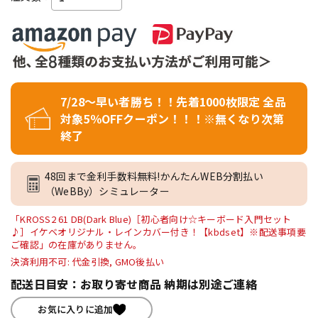
7/28～早い者勝ち！！先着1000枚限定 全品
対象5％OFFクーポン！！！※無くなり次第
終了
48回まで金利手数料無料!かんたんWEB分割払い
（WeBBy）シミュレーター
「KROSS2 61 DB(Dark Blue)［初心者向け☆キーボード入門セット
♪］イケベオリジナル・レインカバー付き！【kbdset】※配送事項要
ご確認」の在庫がありません。
決済利用不可: 代金引換, GMO後払い
配送日目安：お取り寄せ商品 納期は別途ご連絡
お気に入りに追加