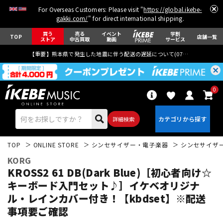
For Overseas Customers: Please visit "
https://global.ikebe-
gakki.com/
" for direct international shipping.
買う
売る
イベント
学割
TOP
店舗一覧
ストア
中古買取
動画
サービス
【重要】熊本県で発生した地震に伴う配送の遅延について(
07月29日
更新)
0
詳細検索
TOP
ONLINE STORE
シンセサイザー・電子楽器
シンセサイザ
KORG
KROSS2 61 DB(Dark Blue)［初心者向け☆
キーボード入門セット♪］イケベオリジナ
ル・レインカバー付き！【kbdset】※配送
エレキギター
アコギ/エレアコ
事項要ご確認