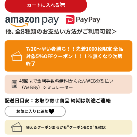
カートに入れる
7/28～早い者勝ち！！先着1000枚限定 全品
対象5％OFFクーポン！！！※無くなり次第
終了
48回まで金利手数料無料!かんたんWEB分割払い
（WeBBy）シミュレーター
配送日目安：お取り寄せ商品 納期は別途ご連絡
お気に入りに追加
使えるクーポンあるかも"クーポンBOX"を確認