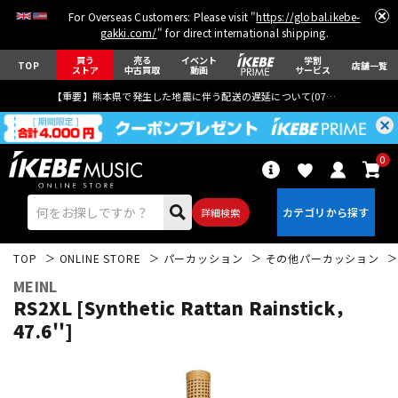
For Overseas Customers: Please visit "
https://global.ikebe-
gakki.com/
" for direct international shipping.
買う
売る
イベント
学割
TOP
店舗一覧
ストア
中古買取
動画
サービス
【重要】熊本県で発生した地震に伴う配送の遅延について(
07月29日
更新)
0
詳細検索
TOP
ONLINE STORE
パーカッション
その他パーカッション
MEINL
RS2XL [Synthetic Rattan Rainstick，
47.6'']
エレキギター
アコギ/エレアコ