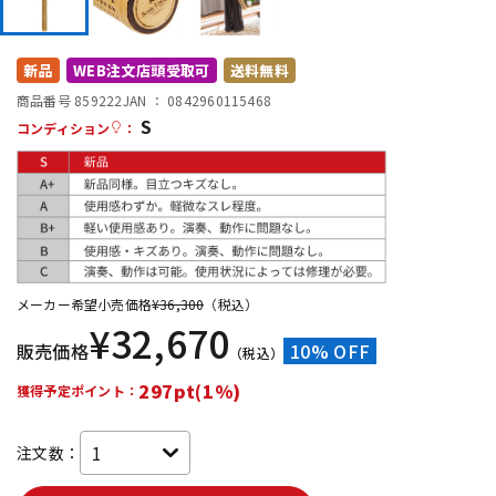
DTM オンライン納品
レコーディング機器
新品
WEB注文店頭受取可
送料無料
配信/ライブ機器
楽器アクセサリ
商品番号 859222
JAN ：
0842960115468
S
コンディション
：
中古
ヴィンテージ
メーカー希望小売価格
¥
36,300
（税込）
¥
32,670
販売価格
10% OFF
（税込）
297pt(1%)
獲得予定ポイント：
注文数：