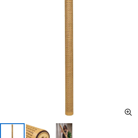
ベース
ウクレレ
ドラム
パーカッション
キーボード
電子ピアノ
管楽器
その他楽器
アンプ
エフェクター
DJ機器
DTM