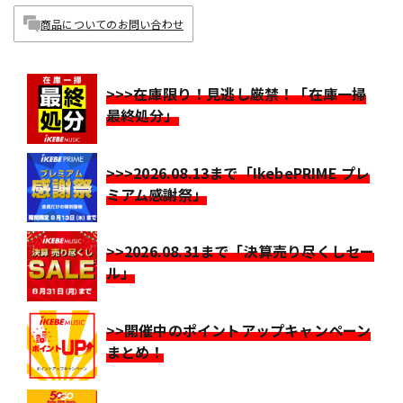
商品についてのお問い合わせ
>>>在庫限り！見逃し厳禁！「在庫一掃
最終処分」
>>>2026.08.13まで「IkebePRIME プレ
ミアム感謝祭」
>>2026.08.31まで「決算売り尽くしセー
ル」
>>開催中のポイントアップキャンペーン
まとめ！