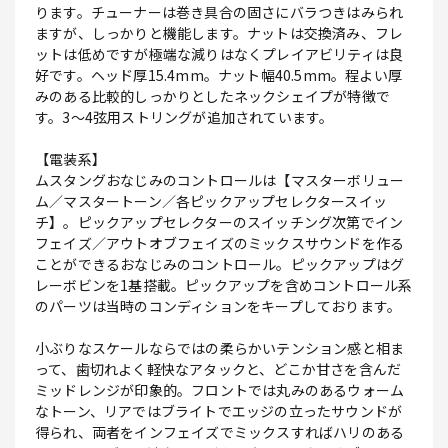
ります。チューナーは巻き具合の固さにバラつきはみられ
ますが、しっかりと機能します。ナットは交換済み、フレ
ットは低めですが極端な減りはなくプレイアビリティは良
好です。ヘッド厚15.4mm。ナット幅40.5mm。程よい厚
みのある比較的しっかりとしたネックシェイプが特徴で
す。3～4弦用ストリングが追加されています。
【電装系】
ムスタングおなじみのコントロールは【マスターボリュー
ム／マスタートーン／各ピックアップセレクタースイッ
チ】。ピックアップセレクターのスイッチング次第でイン
フェイズ／アウトオブフェイズのミックスサウンドを作る
ことができるおなじみのコントロール。ピックアップはグ
レーボビンを1基搭載。ピックアップを含めコントロール系
のパーツは当時のコンディションをキープしております。
小ぶりなスケールならではの柔らかいテンション感と相ま
って、歯切れよく軽快なアタックと、どこか甘さを含んだ
ミッドレンジが印象的。フロントでは丸みのあるウォーム
なトーン、リアではブライトでエッジの立ったサウンドが
得られ、両者をインフェイズでミックスすればハリのある