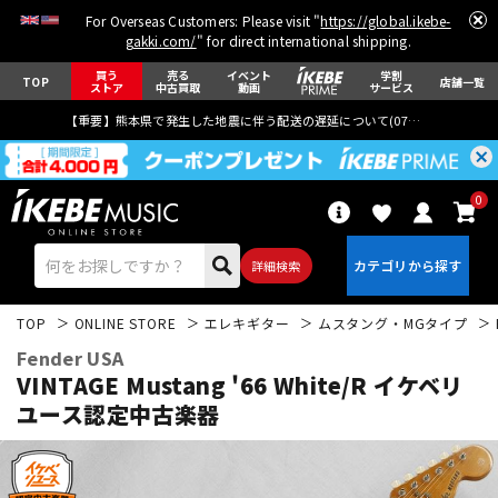
For Overseas Customers: Please visit "
https://global.ikebe-
gakki.com/
" for direct international shipping.
買う
売る
イベント
学割
TOP
店舗一覧
ストア
中古買取
動画
サービス
【重要】熊本県で発生した地震に伴う配送の遅延について(
07月29日
更新)
0
詳細検索
TOP
ONLINE STORE
エレキギター
ムスタング・MGタイプ
Fender USA
VINTAGE Mustang '66 White/R
イケベリ
ユース認定中古楽器
エレキギター
アコギ/エレアコ