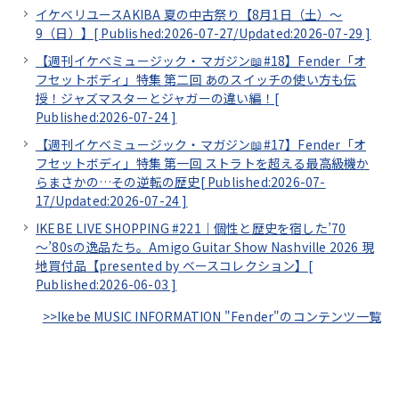
イケベリユースAKIBA 夏の中古祭り【8月1日（土）～
9（日）】[
Published:2026-07-27/
Updated:2026-07-29
]
【週刊イケベミュージック・マガジン📖#18】Fender「オ
フセットボディ」特集 第二回 あのスイッチの使い方も伝
授！ジャズマスターとジャガーの違い編！[
Published:2026-07-24
]
【週刊イケベミュージック・マガジン📖#17】Fender「オ
フセットボディ」特集 第一回 ストラトを超える最高級機か
らまさかの…その逆転の歴史[
Published:2026-07-
17/
Updated:2026-07-24
]
IKEBE LIVE SHOPPING #221｜個性と歴史を宿した’70
～’80sの逸品たち。Amigo Guitar Show Nashville 2026 現
地買付品【presented by ベースコレクション】[
Published:2026-06-03
]
>>Ikebe MUSIC INFORMATION "Fender"のコンテンツ一覧