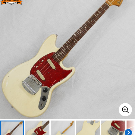
ベース
ウクレレ
ドラム
パーカッション
キーボード
電子ピアノ
管楽器
その他楽器
アンプ
エフェクター
DJ機器
DTM