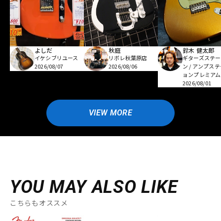
よしだ
秋庭
鈴木 健太郎
イケシブリユース
リボレ秋葉原店
ギターズステー
2026/08/07
2026/08/06
ン / アンプス
ョンプレミアム
2026/08/01
VIEW MORE
YOU MAY ALSO LIKE
こちらもオススメ