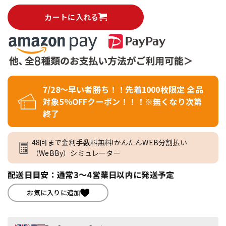
カートに入れる
7/28～早い者勝ち！！先着1000枚限定 全品
対象5％OFFクーポン！！！※無くなり次第
終了
48回まで金利手数料無料!かんたんWEB分割払い
（WeBBy）シミュレーター
配送日目安：通常3～4営業日以内に発送予定
お気に入りに追加