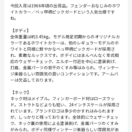
今回入荷は1966年頃の出荷品。フェンダーおなじみのホワ
イトカラー／べっ甲柄ピックガードという人気仕様です
ね。
【ボディ】
全体重量は約3.45kg。モデル発足初期からのオリジナルカ
ラーであるホワイトカラーは、他のレギュラーモデルのホ
ワイトと同様に鮮やかなべっ甲柄ピックガードが採用さ
れ、素敵なルックスです。ボデイにはまんべんなく年式相
応のウェザーチェック、エルボー付近を中心に塗装剥げ、
打痕、金属パーツの若干のくすみ等はみられ、ヴィンテー
ジ楽器らしい雰囲気の良いコンディションです。アームバ
ーは欠品しております。
【ネック】
ネック材はメイプル。フィンガーボード材はローズウッ
ド。ストラトなどよりも短い、24インチスケールが採用さ
れています。ブランドロゴは多少のかすれはみられます
が、しっかりと残っております。全体的にウェザーチェッ
ク、ネック裏の使用による塗装剥げ、金属パーツのくすみ
がみられ、ボディ同様ヴィンテージ楽器らしい雰囲気があ