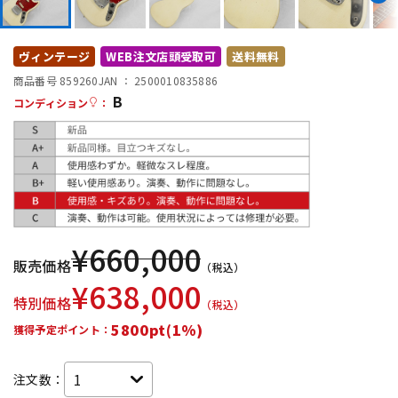
DTM オンライン納品
レコーディング機器
ヴィンテージ
WEB注文店頭受取可
送料無料
配信/ライブ機器
楽器アクセサリ
商品番号 859260
JAN ：
2500010835886
B
コンディション
：
中古
ヴィンテージ
¥
660,000
販売価格
（税込）
¥
638,000
特別価格
（税込）
5800pt(1%)
獲得予定ポイント：
注文数：