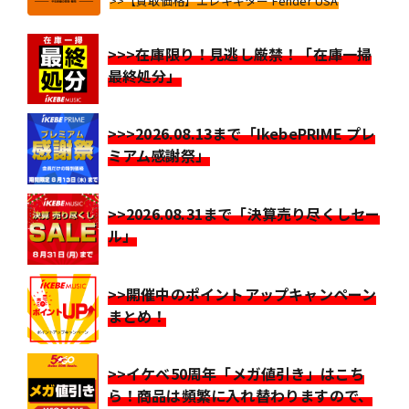
>>【買取価格】エレキギター Fender USA
>>>在庫限り！見逃し厳禁！「在庫一掃
最終処分」
>>>2026.08.13まで「IkebePRIME プレ
ミアム感謝祭」
>>2026.08.31まで「決算売り尽くしセー
ル」
>>開催中のポイントアップキャンペーン
まとめ！
>>イケベ50周年「メガ値引き」はこち
ら！商品は頻繁に入れ替わりますので、