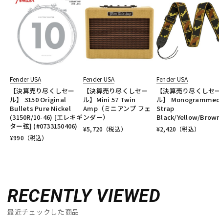
Fender USA
Fender USA
Fender USA
【決算売り尽くしセー
【決算売り尽くしセー
【決算売り尽くしセ
ル】 3150 Original
ル】Mini 57 Twin
ル】 Monogramme
Bullets Pure Nickel
Amp（ミニアンプ フェ
Strap
(3150R/10-46) [エレキギ
ンダー）
Black/Yellow/Brow
ター弦] (#0733150406)
¥
5,720
（税込）
¥
2,420
（税込）
¥
990
（税込）
RECENTLY VIEWED
最近チェックした商品