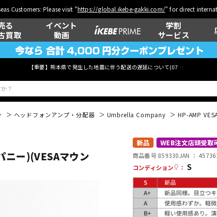
eas Customers: Please visit "
https://global.ikebe-gakki.com/
" for direct intern
売る
イベント
学割
古買取
動画
サービス
【重要】熊本県で発生した地震に伴う配送の遅延について(
07月29日
更新)
ン
ヘッドフォンアンプ・分配器
Umbrella Company
HP-AMP V
ベース
ウクレレ
新品
WEB注文店頭受取
ンパニー)(VESAマウン
商品番号 859330
JAN ：
45736
S
コンディション
：
管楽器
その他楽器