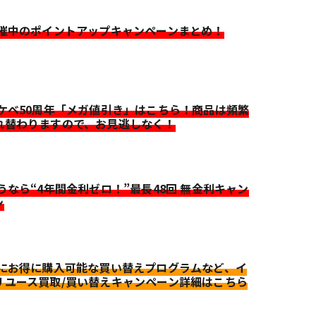
開催中のポイントアップキャンペーンまとめ！
イケベ50周年「メガ値引き」はこちら！商品は頻繁
れ替わりますので、お見逃しなく！
迷うなら“4年間金利ゼロ！”最長48回 無金利キャン
ン
更にお得に購入可能な買い替えプログラムなど、イ
リユース買取/買い替えキャンペーン詳細はこちら