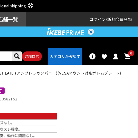
ational shipping.
店舗一覧
ログイン
新規会員登録
0
詳細検索
ESA PLATE (アンブレラカンパニー)(VESAマウント対応ボトムプレート)
パーカッショ
ドラム
ン
可
33582152
アンプ
エフェクター