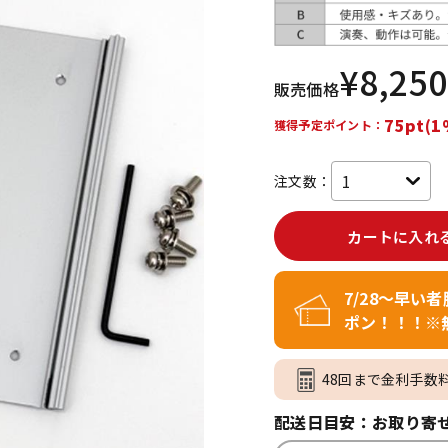
DTM オンラ
レコーディン
イン納品
グ機器
¥
8,250
販売価格
ジ
75pt(1
獲得予定ポイント：
注文数：
カートに入れ
7/28～早い
ポン！！！※
48回まで金利手数
配送日目安：お取り寄せ