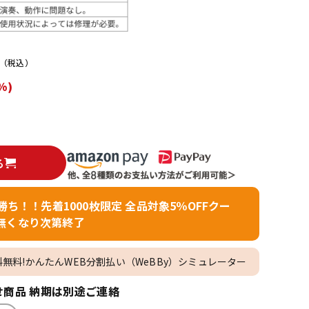
配信/ライブ
楽器アクセサ
機器
リ
（税込）
%)
る
者勝ち！！先着1000枚限定 全品対象5％OFFクー
無くなり次第終了
料無料!かんたんWEB分割払い（WeBBy）シミュレーター
商品 納期は別途ご連絡