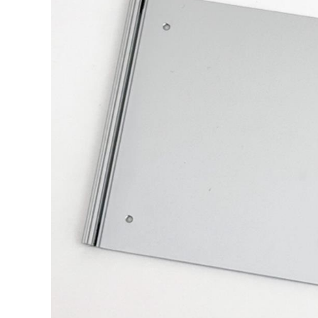
DJ機器
DTM
中古
ヴィンテー