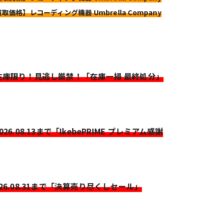
買取価格】レコーディング機器 Umbrella Company
>在庫限り！見逃し厳禁！「在庫一掃 最終処分」
2026.08.13まで「IkebePRIME プレミアム感謝
026.08.31まで「決算売り尽くしセール」