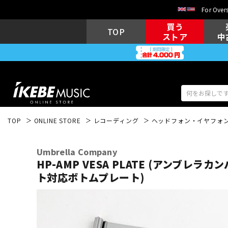
For Overs
買う
TOP
ストア
中
TOP
ONLINE STORE
レコーディング
ヘッドフォン・イヤフォ
アコギ/エレ
エレキギター
アコ
Umbrella Company
HP-AMP VESA PLATE (アンブレラカ
ト対応ボトムプレート)
キーボード
電子ピアノ