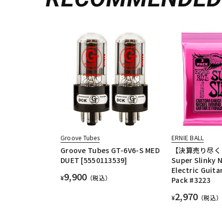
Groove Tubes
ERNIE BALL
Groove Tubes GT-6V6-S MED
【決算売り尽く
DUET [5550113539]
Super Slinky 
Electric Guita
9,900
¥
（税込）
Pack #3223
2,970
¥
（税込）