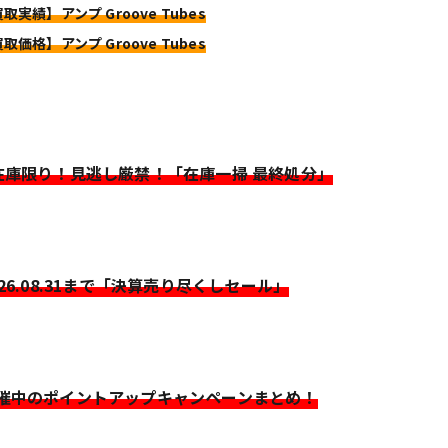
取実績】アンプ Groove Tubes
取価格】アンプ Groove Tubes
>在庫限り！見逃し厳禁！「在庫一掃 最終処分」
026.08.31まで「決算売り尽くしセール」
開催中のポイントアップキャンペーンまとめ！