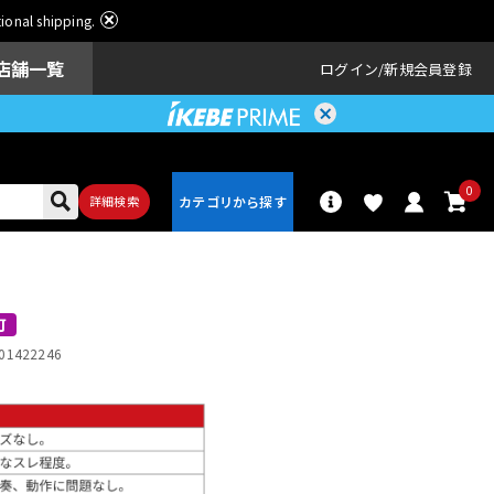
ational shipping.
店舗一覧
ログイン
新規会員登録
0
詳細検索
パーカッショ
ドラム
ン
可
01422246
アンプ
エフェクター