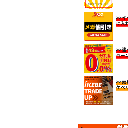
>>
に入
>>
ペー
>>
ケベ