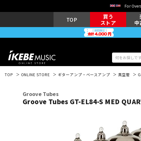
For Overs
買う
TOP
ストア
中
TOP
ONLINE STORE
ギターアンプ・ベースアンプ
真空管
G
アコギ/エレ
エレキギター
アコ
Groove Tubes
Groove Tubes GT-EL84-S MED QUAR
キーボード
電子ピアノ