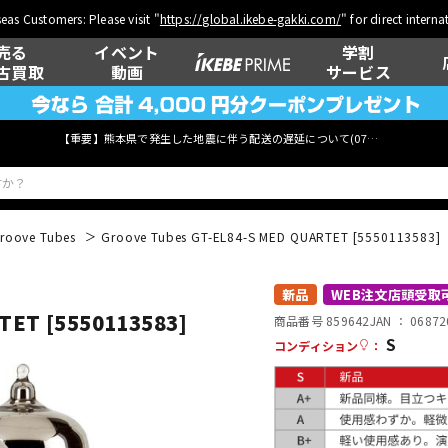
eas Customers: Please visit "
https://global.ikebe-gakki.com/
" for direct intern
売る
イベント
学割
古買取
動画
サービス
【重要】熊本県で発生した地震に伴う配送の遅延について(
07月29日
更新)
roove Tubes
Groove Tubes GT-EL84-S MED QUARTET [5550113583]
ベース
ウクレレ
新品
WEB注文店頭受取
TET [5550113583]
商品番号 859642
JAN ：
06872
S
コンディション
：
管楽器
その他楽器