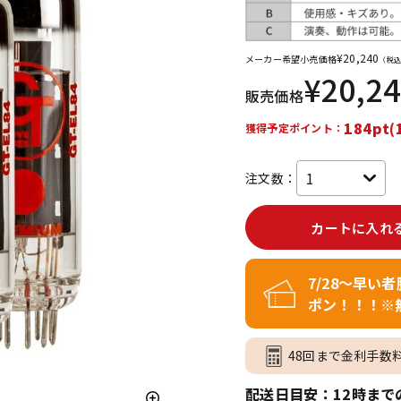
DTM オンラ
レコーディン
イン納品
グ機器
¥
20,240
メーカー希望小売価格
（税込
¥
20,2
販売価格
ジ
184pt(
獲得予定ポイント：
注文数：
カートに入れ
7/28～早い
ポン！！！※
48回まで金利手数
配送日目安：12時まで