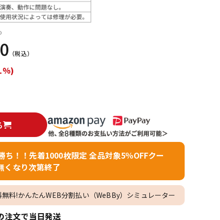
配信/ライブ
楽器アクセサ
機器
リ
）
40
（税込）
1%)
る
者勝ち！！先着1000枚限定 全品対象5％OFFクー
無くなり次第終了
料無料!かんたんWEB分割払い（WeBBy）シミュレーター
の注文で当日発送