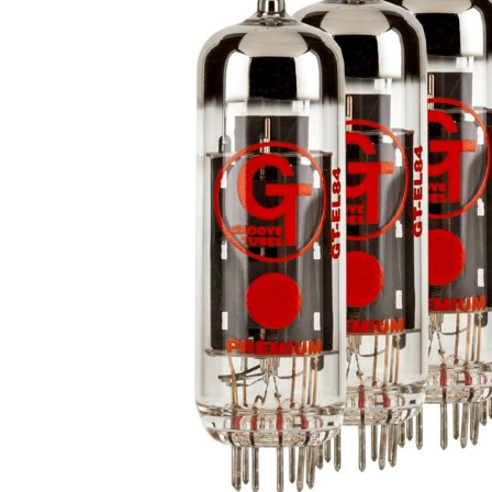
DJ機器
DTM
中古
ヴィンテー