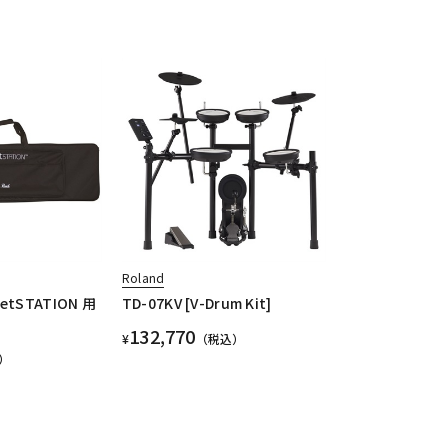
Roland
lletSTATION 用
TD-07KV [V-Drum Kit]
132,770
¥
（税込）
）