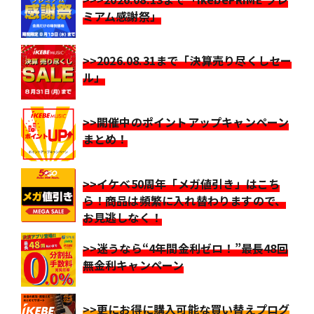
ミアム感謝祭」
>>2026.08.31まで「決算売り尽くしセー
ル」
>>開催中のポイントアップキャンペーン
まとめ！
>>イケベ50周年「メガ値引き」はこち
ら！商品は頻繁に入れ替わりますので、
お見逃しなく！
>>迷うなら“4年間金利ゼロ！”最長48回
無金利キャンペーン
>>更にお得に購入可能な買い替えプログ