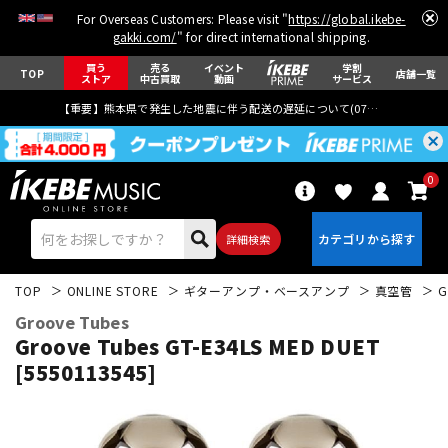
For Overseas Customers: Please visit "
https://global.ikebe-
gakki.com/
" for direct international shipping.
買う
売る
イベント
学割
TOP
店舗一覧
ストア
中古買取
動画
サービス
【重要】熊本県で発生した地震に伴う配送の遅延について(
07月29日
更新)
0
詳細検索
TOP
ONLINE STORE
ギターアンプ・ベースアンプ
真空管
G
Groove Tubes
Groove Tubes GT-E34LS MED DUET
[5550113545]
エレキギター
アコギ/エレアコ