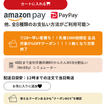
カートに入れる
7/28～早い者勝ち！！先着1000枚限定 全品
対象5％OFFクーポン！！！※無くなり次第
終了
48回まで金利手数料無料!かんたんWEB分割払い
（WeBBy）シミュレーター
配送日目安：12時までの注文で当日発送
お気に入りに追加
使えるクーポンあるかも"クーポンBOX"を確認