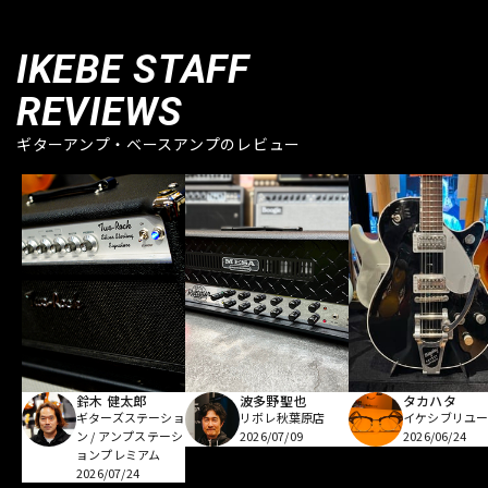
IKEBE STAFF
REVIEWS
ギターアンプ・ベースアンプのレビュー
鈴木 健太郎
波多野聖也
タカハタ
ギターズステーショ
リボレ秋葉原店
イケシブリユー
ン / アンプステーシ
2026/07/09
2026/06/24
ョンプレミアム
2026/07/24