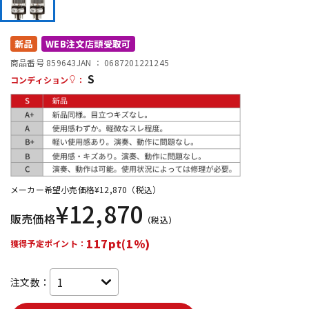
DTM オンライン納品
レコーディング機器
新品
WEB注文店頭受取可
配信/ライブ機器
楽器アクセサリ
商品番号 859643
JAN ：
0687201221245
S
コンディション
：
中古
ヴィンテージ
メーカー希望小売価格
¥
12,870
（税込）
¥
12,870
販売価格
（税込）
117pt(1%)
獲得予定ポイント：
注文数：