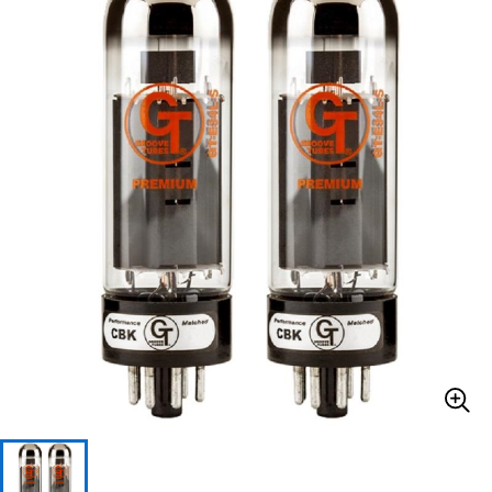
ベース
ウクレレ
ドラム
パーカッション
キーボード
電子ピアノ
管楽器
その他楽器
アンプ
エフェクター
DJ機器
DTM