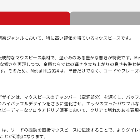
という音楽ジャンルにおいて、特に高い評価を得ているマウスピースです。
伝統的なマウスピース素材で、温かみのある豊かな響きが特徴です。Meta
な響きを再現しつつ、金属ならではの輝きや立ち上がりの良さも併せ持
。そのため、Metal HL2024は、単音だけでなく、コードやフレ
ルデザインは、マウスピースのチャンバー（空洞部分）を深くし、バッ
4は、このハイバッフルデザインをさらに進化させ、エッジの立ったパワフ
にスピーディーなソロやアドリブ演奏において、クリアで切れのある表現
』
ャーは、リードの振動を直接マウスピースに伝達することで、よりダイ
ことが可能になります。