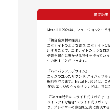
商品説明
Metal HL2024は、フュージョン
『錫合金素材の採用』
エボナイトのような響き: エボナイトは
用することで、エボナイトのような自然
倍音を豊かに響かせる特性を持っています
生み出すことができます。
『ハイバッフルデザイン』
エッジの立ったサウンド: ハイバッフ
輪郭を与えます。Metal HL202
演奏: エッジの立ったサウンドは、特
『Gottsu特許のスライド式リガチャー
ダイレクトな響き: スライド式リガチ
り、プレイヤーの意図を忠実に表現する