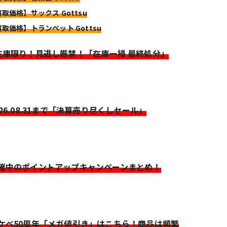
買取価格】サックス Gottsu
買取価格】トランペット Gottsu
>在庫限り！見逃し厳禁！「在庫一掃 最終処分」
026.08.31まで「決算売り尽くしセール」
開催中のポイントアップキャンペーンまとめ！
イケベ50周年「メガ値引き」はこちら！商品は頻繁