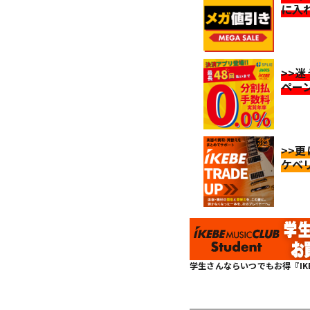
に入
>>
ペー
>>
ケベ
学生さんならいつでもお得『IKEBE 