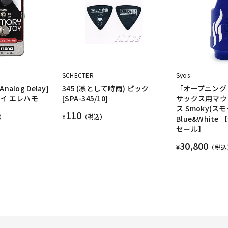
SCHECTER
Syos
Analog Delay]
345 (凛として時雨) ピック
「オープニング
イ エレハモ
[SPA-345/10]
サックス用マウ
ス Smoky(ス
110
）
¥
（税込）
Blue&Whit
セール】
30,800
¥
（税込