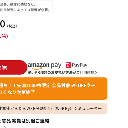
配信/ライブ
楽器アクセサ
機器
リ
20
（税込）
1%)
る
者勝ち！！先着1000枚限定 全品対象5％OFFクー
無くなり次第終了
料無料!かんたんWEB分割払い（WeBBy）シミュレーター
商品 納期は別途ご連絡