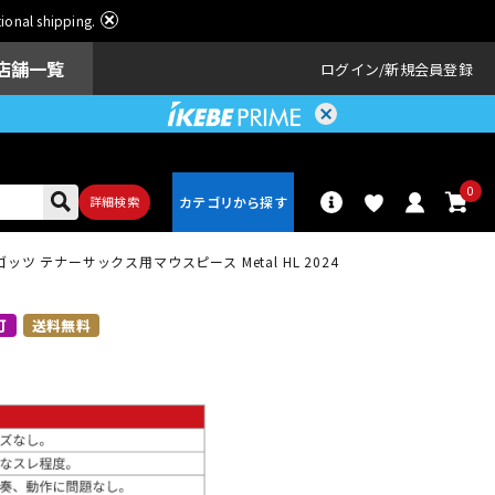
ational shipping.
店舗一覧
ログイン
新規会員登録
0
詳細検索
ツ テナーサックス用マウスピース Metal HL 2024
パーカッショ
ドラム
ン
可
送料無料
アンプ
エフェクター