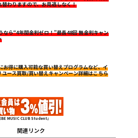
れ替わりますので、お見逃しなく！
迷うなら“4年間金利ゼロ！”最長48回 無金利キャン
ン
更にお得に購入可能な買い替えプログラムなど、イ
リユース買取/買い替えキャンペーン詳細はこちら
MUSIC CLUB Student』
関連リンク