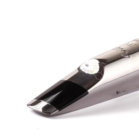
DJ機器
DTM
中古
ヴィンテー