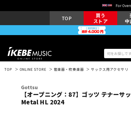
For Overs
買う
TOP
ストア
中
TOP
ONLINE STORE
管楽器・吹奏楽器
サックス用アクセサリ
アコギ/エレ
エレキギター
アコ
Gottsu
【オープニング：87】ゴッツ テナーサ
Metal HL 2024
キーボード
電子ピアノ