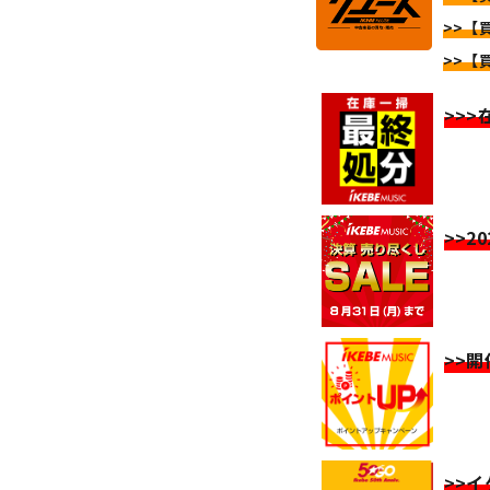
>>【
>>【
>>
>>2
>>
>>