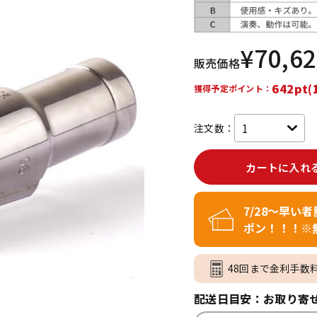
DTM オンラ
レコーディン
イン納品
グ機器
¥
70,6
販売価格
ジ
642pt(
獲得予定ポイント：
注文数：
カートに入れ
7/28～早い
ポン！！！※
48回まで金利手数
配送日目安：お取り寄せ