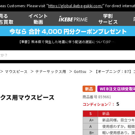
eas Customers: Please visit "
https://global.ikebe-gakki.com/
" for direct intern
売る
イベント
学割
古買取
動画
サービス
【重要】熊本県で発生した地震に伴う配送の遅延について(
07月29日
更新)
マウスピース
テナーサックス用
Gottsu
【オープニング：87】ゴッ
ベース
ウクレレ
新品
WEB注文店頭受取
ックス用マウスピース
商品番号 859661
S
コンディション
：
管楽器
その他楽器