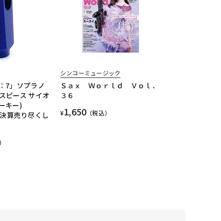
シンコーミュージック
：7」ソプラノ
Ｓａｘ Ｗｏｒｌｄ Ｖｏｌ．
スピース サイオ
３６
モーキー)
1,650
¥
（税込）
e 【決算売り尽くし
）