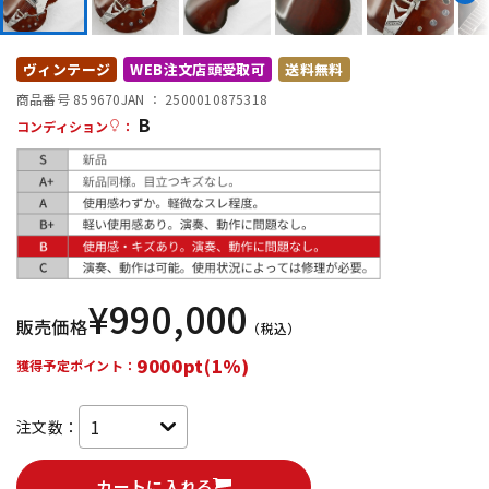
DTM オンライン納品
レコーディング機器
ヴィンテージ
WEB注文店頭受取可
送料無料
配信/ライブ機器
楽器アクセサリ
商品番号 859670
JAN ：
2500010875318
B
コンディション
：
中古
ヴィンテージ
¥
990,000
販売価格
（税込）
9000pt(1%)
獲得予定ポイント：
注文数：
カートに入れる