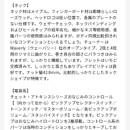
【ネック】
ネック材はメイプル。フィンガーボード材は素晴らしいロ
ーズウッド。ヘッドロゴは低い位置で、金属のプレートの
ない仕様です。ウェザーチェック、ネックバインディング
およびヒールチップの経年劣化、細かなキズ等使用感、金
属パーツの使用感はみられますが、ボディ同様比較的きれ
いなコンディションといえるでしょう。チューナーは
Waverly（ウェーバリー）社のオープンタイプ、2弦と4弦
用のツマミに曲がりと、巻き具合の固さにバラつきはみら
れますが、しっかりと機能しています。フレットはいちど
交換済みで、しっかりと高さもありプレイアビリティは良
好です。ナット幅42.8mm。比較的しっかりとしたネック
シェイプが特徴です。
【電装系】
チェット・アトキンスシリーズおなじみのコントロール
【（向かって左から）ピックアップセレクタースイッチ／
トーンスイッチ／マスターボリューム／各ピックアップボ
リューム／スタンバイスイッチ】となります。ピックアッ
プはおなじみハイロートロンを2基搭載。コントロール系の
パーツは当時のコンディションをしっかりとキープしてお