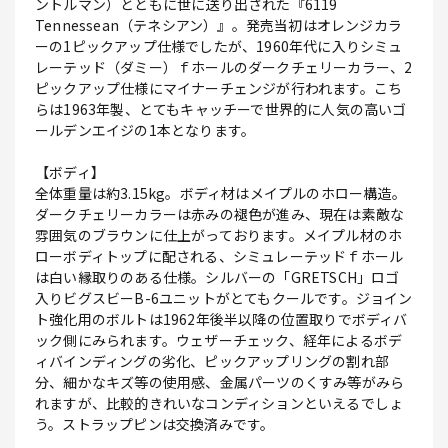
ントルマン）とともに世に送り出された『6119
Tennessean（テネシアン）』。発売当初はオレンジカラ
ーの1ピックアップ仕様でしたが、1960年代に入りシミュ
レーテッド（ダミー）ｆホールのダークチェリーカラー、2
ピックアップ仕様にマイナーチェンジが行われます。こち
らは1963年製、とてもキャッチーで世界的に人気の高いゴ
ールデンエイジの1本となります。
【ボディ】
全体重量は約3.15kg。ボディ材はメイプルのホロー構造。
ダークチェリーカラーは赤みの褪色が進み、現在は素敵な
雰囲気のブラウンに仕上がっております。メイプル材のホ
ローボディトップに配される、シミュレーテッドｆホール
は白い縁取りのある仕様。シルバーの「GRETSCH」ロゴ
入りビグスビーB-6ユニットがとてもクールです。ジョイン
ト強化用のボルトは1962年後半以降の位置取りでボディバ
ック側にみられます。ウェザーチェック、経年によるボデ
ィバインディングの劣化、ピックアップリングの割れ部
分、細かなキズ等の使用感、金属パーツのくすみ等がみら
れますが、比較的きれいなコンディションといえるでしょ
う。ストラップピンは交換済みです。