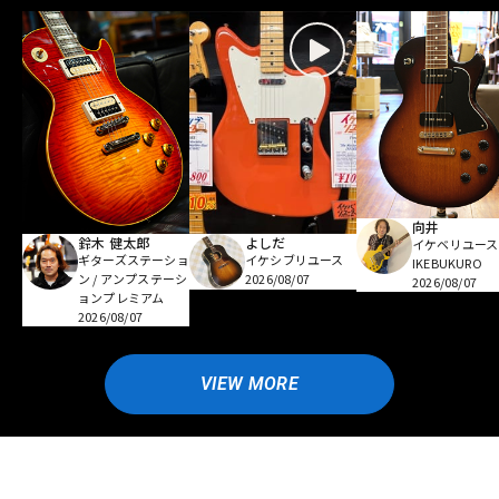
向井
鈴木 健太郎
よしだ
イケベリユース
ギターズステーショ
イケシブリユース
IKEBUKURO
ン / アンプステーシ
2026/08/07
2026/08/07
ョンプレミアム
2026/08/07
VIEW MORE