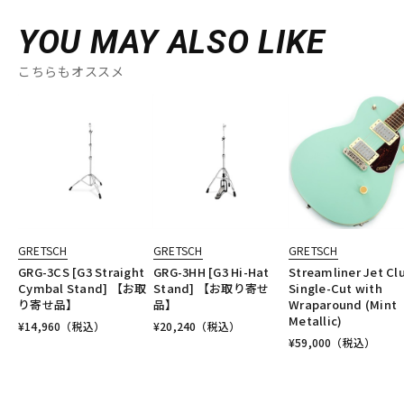
YOU MAY ALSO LIKE
こちらもオススメ
GRETSCH
GRETSCH
GRETSCH
GRG-3CS [G3 Straight
GRG-3HH [G3 Hi-Hat
Streamliner Jet Cl
Cymbal Stand] 【お取
Stand] 【お取り寄せ
Single-Cut with
り寄せ品】
品】
Wraparound (Mint
Metallic)
¥
14,960
（税込）
¥
20,240
（税込）
¥
59,000
（税込）