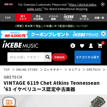
For Overseas Customers: Please visit "
https://global.ikebe-
gakki.com/
" for direct international shipping.
買う
売る
イベント
学割
TOP
店舗一覧
ストア
中古買取
動画
サービス
【重要】熊本県で発生した地震に伴う配送の遅延について(
07月29日
更新)
0
詳細検索
TOP
ONLINE STORE
エレキギター
セミアコ
GRETSCH
GRETSCH
VINTAGE 6119 Chet Atkins Tennessean
'63
イケベリユース認定中古楽器
エレキギター
アコギ/エレアコ