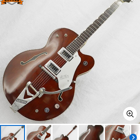
ベース
ウクレレ
ドラム
パーカッション
キーボード
電子ピアノ
管楽器
その他楽器
アンプ
エフェクター
DJ機器
DTM