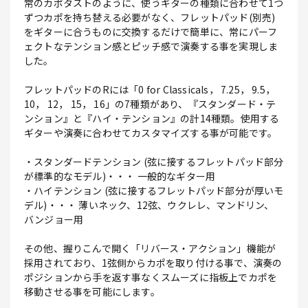
常のカポタストのように、使うギターの種類に合わせて1つ
ずつカポを持ち替える必要がなく、フレットパッド(別売)
をギターに合うものに交換するだけで簡単に、常にパーフ
ェクトなテンション感とピッチ感で演奏する事を実現しま
した。
フレットパッドのRには「0 for Classicals， 7.25， 9.5，
10， 12， 15， 16」の7種類があり、『スタンダード・テ
ンション』と『ハイ・テンション』の計14種類。使用する
ギターや演奏に合わせてカスタマイズする事が可能です。
・スタンダードテンション (弦に接するフレットパッド部分
が標準的なモデル)・・・ 一般的なギター用
・ハイテンション (弦に接するフレットパッド部分が厚いモ
デル)・・・ 薄いネック、12弦、ウクレレ、マンドリン、
バンジョー用
その他、握りこんで開く「リバース・アクション」機能が
採用されており、1弦側からカポを取り付ける事で、演奏の
ポジションから手を返す事なくスムーズに指板上でカポを
移動させる事を可能にします。