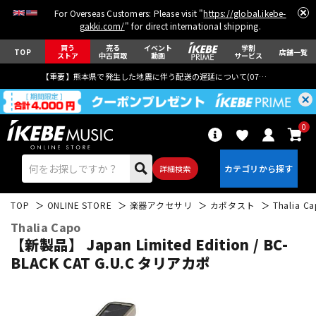
For Overseas Customers: Please visit "
https://global.ikebe-
gakki.com/
" for direct international shipping.
買う
売る
イベント
学割
TOP
店舗一覧
ストア
中古買取
動画
サービス
【重要】熊本県で発生した地震に伴う配送の遅延について(
07月29日
更新)
0
詳細検索
TOP
ONLINE STORE
楽器アクセサリ
カポタスト
Thalia C
Thalia Capo
【新製品】 Japan Limited Edition / BC-
BLACK CAT G.U.C タリアカポ
エレキギター
アコギ/エレアコ