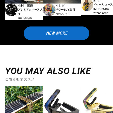
向井
イケベリユース
小村 拓摩
イシダ
IKEBUKURO
プレミアムベース大
パワーDJ's渋谷
2026/06/07
阪
2026/07/19
2026/08/02
VIEW MORE
YOU MAY ALSO LIKE
こちらもオススメ