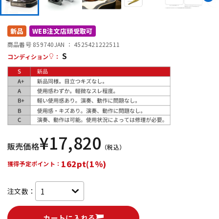
DTM オンライン納品
レコーディング機器
新品
WEB注文店頭受取可
配信/ライブ機器
楽器アクセサリ
商品番号 859740
JAN ：
4525421222511
S
コンディション
：
中古
ヴィンテージ
¥
17,820
販売価格
（税込）
162pt(1%)
獲得予定ポイント：
注文数：
カートに入れる