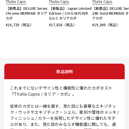
Thalia Capo
Thalia Capo
Thalia Capo
【新商品】DELUXE Series
【新製品】 Japan Limited
【新商品】DELUXE Ser
Chrome MERMAID タリア
Edition / CH-U.W.FLYER
24K Gold MERMAID 
カポ
G.U.C タリアカポ
アカポ
¥
16,720
（税込）
¥
17,820
（税込）
¥
19,360
（税込）
商品説明
これまでにないデザイン性と機能性に優れたカポタスト
『Thalia Capos / タリア・カポ』。
従来のカポとは一線を画す、見た目にも豪華なエキゾチッ
ク・ウッドやエキゾチック・シェル、彫刻や筐体のメッキ /
フィニッシュ / カラーを採用したデザイン性に優れたモデ
ルがあり、また、見た目のみならず機能面に関しても、通