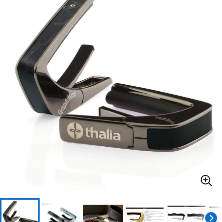
ベース
ウクレレ
ドラム
パーカッション
キーボード
電子ピアノ
管楽器
その他楽器
アンプ
エフェクター
DJ機器
DTM