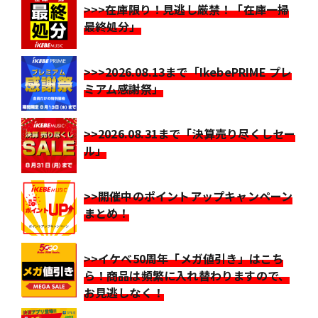
>>>在庫限り！見逃し厳禁！「在庫一掃
最終処分」
>>>2026.08.13まで「IkebePRIME プレ
ミアム感謝祭」
>>2026.08.31まで「決算売り尽くしセー
ル」
>>開催中のポイントアップキャンペーン
まとめ！
>>イケベ50周年「メガ値引き」はこち
ら！商品は頻繁に入れ替わりますので、
お見逃しなく！