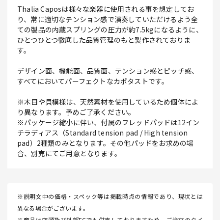
Thalia Caposは様々な楽器に使用される事を想定してお
り、常に適切なテンション感で演奏していただけるよう全
ての製品の内蔵スプリングの圧力が約7.5kgになるように、
ひとつひとつ徹底した品質管理のもと製作されておりま
す。
デザイン面、機能面、品質面、テンション感とピッチ感、
すべてにおいてパーフェクトなカポタストです。
※木目や貝模様は、天然素材を使用しているため個体によ
り異なります。予めご了承ください。
※パッケージ縮小に伴い、付属のフレッドパッドは12イン
チラディアス（Standard tension pad / High tension
pad）2種類のみとなります。その他パッドをお求めの場
合、別売にてご用意となります。
※説明文中の価格・スペック等は掲載時点の情報であり、現状とは
異なる場合がございます。
※商品は店頭及び外部ECでも併売しておりますため、ご注文のタイ