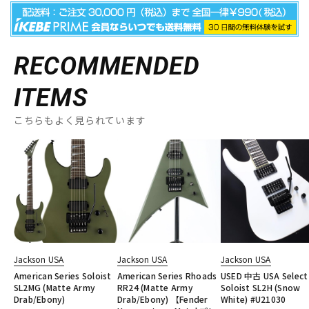
RECOMMENDED
ITEMS
こちらもよく見られています
Jackson USA
Jackson USA
Jackson USA
American Series Soloist
American Series Rhoads
USED 中古 USA Select
SL2MG (Matte Army
RR24 (Matte Army
Soloist SL2H (Snow
Drab/Ebony)
Drab/Ebony) 【Fender
White) #U21030