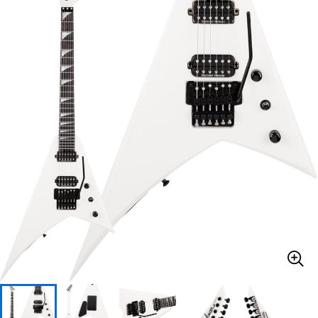
ベース
ウクレレ
ドラム
パーカッション
キーボード
電子ピアノ
管楽器
その他楽器
アンプ
エフェクター
DJ機器
DTM