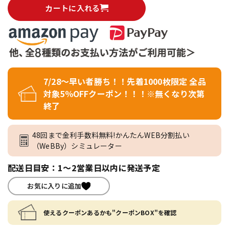
カートに入れる
7/28～早い者勝ち！！先着1000枚限定 全品
対象5％OFFクーポン！！！※無くなり次第
終了
48回まで金利手数料無料!かんたんWEB分割払い
（WeBBy）シミュレーター
配送日目安：1～2営業日以内に発送予定
お気に入りに追加
使えるクーポンあるかも"クーポンBOX"を確認