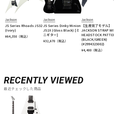
Jackson
Jackson
Jackson
JS Series Rhoads JS32
JS Series Dinky Minion
【生産完了モデル】
(Ivory)
JS1X (Gloss Black) [ミ
JACKSON STRAP W
ニギター]
HEADSTOCK PATTE
¥
64,350
（税込）
(BLACK/GREEN)
¥
32,670
（税込）
(#2994323002)
¥
4,400
（税込）
RECENTLY VIEWED
最近チェックした商品