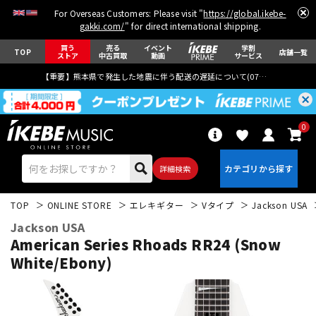
For Overseas Customers: Please visit "
https://global.ikebe-
gakki.com/
" for direct international shipping.
買う
売る
イベント
学割
TOP
店舗一覧
ストア
中古買取
動画
サービス
【重要】熊本県で発生した地震に伴う配送の遅延について(
07月29日
更新)
0
詳細検索
TOP
ONLINE STORE
エレキギター
Vタイプ
Jackson USA
Jackson USA
American Series Rhoads RR24 (Snow
White/Ebony)
エレキギター
アコギ/エレアコ