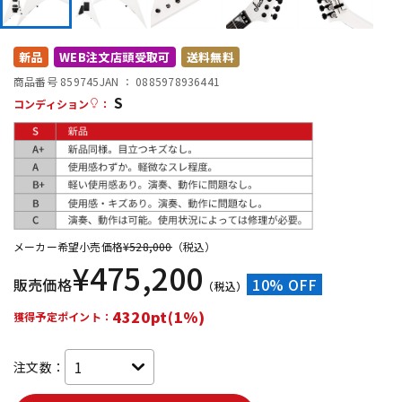
DTM オンライン納品
レコーディング機器
新品
WEB注文店頭受取可
送料無料
配信/ライブ機器
楽器アクセサリ
商品番号 859745
JAN ：
0885978936441
S
コンディション
：
中古
ヴィンテージ
メーカー希望小売価格
¥
528,000
（税込）
¥
475,200
販売価格
10% OFF
（税込）
4320pt(1%)
獲得予定ポイント：
注文数：