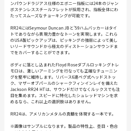
ンパウンドラジアス仕様のエボニー指板には24本のジャン
ボステンレススチールフレットが採用され、指板全体にわ
たってスムーズなチョーキングが可能です。
RR24にはSeymour Duncan JBと'59ハムバッカーはタイ
トでありながら表現力豊かなトーンを実現します。これら
のUSA製ピックアップは、ピッキングの強弱によって美し
いリードサウンドから極太のディストーションサウンドま
でをカバーすることができます。
ボディに落とし込まれたFloyd Roseダブルロッキングトレ
モロは、激しいアーミングを行なっても正確なチューニン
グを堅牢に維持します。リバース6連ペグ式ヘッドストッ
ク、マザーオブパールのシャークフィンインレイを備えた
Jackson RR24 HTは、サウンドだけでなくルックスでも注
目を集めます。スピードに特化したシュレッドマシンを求
めるなら、これ以上の選択肢はありません。
RR24は、アメリカンメタルの真髄を体現する一本です。
※画像はサンプルになります。製品の特性上、杢目・色合