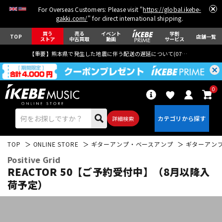
For Overseas Customers: Please visit "
https://global.ikebe-
gakki.com/
" for direct international shipping.
買う
売る
イベント
学割
TOP
店舗一覧
ストア
中古買取
動画
サービス
【重要】熊本県で発生した地震に伴う配送の遅延について(
07月29日
更新)
0
詳細検索
TOP
ONLINE STORE
ギターアンプ・ベースアンプ
ギターアン
Positive Grid
REACTOR 50【ご予約受付中】（8月以降入
荷予定）
エレキギター
アコギ/エレアコ