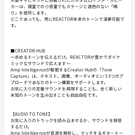
木製キャビネットに搭載されたカスタム12インチ・スピー
カーは、寝室での小音量でもステージと遜色のない「鳴
り」を提供します。
どこであっても、常にREACTOR本来のトーンで演奏可能で
す。
■CREATOR HUB
～求めるトーンを伝えるだけ。REACTORが豊かでダイナ
ミックなサウンドで応えます～
Amp Intelligenceが駆動するCreator Hubの「Tone
Capture」は、テキスト、画像、オーディオという3つのア
プローチであなたのトーン構築をサポートします。
お気に入りの定番サウンドを再現することも、全く新しい
未知のトーンを生み出すことも自由自在です。
【AUDIO TO TONE】
お気に入りのトラックを読み込ませるか、サウンドを録音
するだけ。
Amp Intelligenceが音源を解析し、マッチするギタートー