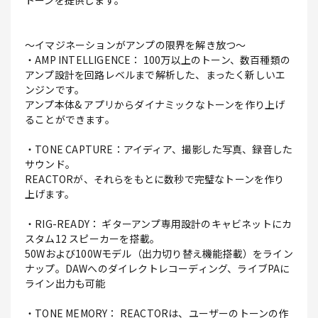
トーンを提供します。
～イマジネーションがアンプの限界を解き放つ～
・AMP INTELLIGENCE： 100万以上のトーン、数百種類の
アンプ設計を回路レベルまで解析した、まったく新しいエ
ンジンです。
アンプ本体& アプリからダイナミックなトーンを作り上げ
ることができます。
・TONE CAPTURE：アイディア、撮影した写真、録音した
サウンド。
REACTORが、それらをもとに数秒で完璧なトーンを作り
上げます。
・RIG-READY： ギターアンプ専用設計のキャビネットにカ
スタム12 スピーカーを搭載。
50Wおよび100Wモデル（出力切り替え機能搭載）をライン
ナップ。DAWへのダイレクトレコーディング、ライブPAに
ライン出力も可能
・TONE MEMORY： REACTORは、ユーザーのトーンの作