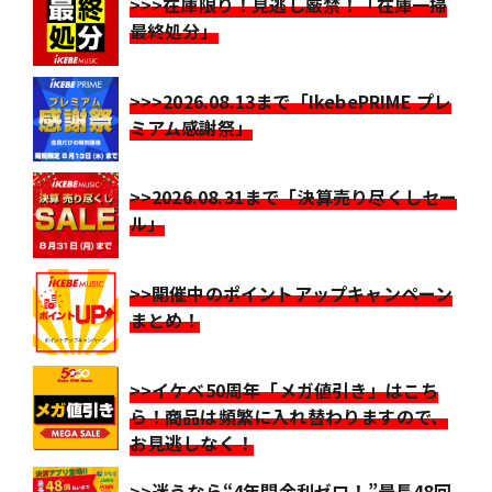
>>>在庫限り！見逃し厳禁！「在庫一掃
最終処分」
>>>2026.08.13まで「IkebePRIME プレ
ミアム感謝祭」
>>2026.08.31まで「決算売り尽くしセー
ル」
>>開催中のポイントアップキャンペーン
まとめ！
>>イケベ50周年「メガ値引き」はこち
ら！商品は頻繁に入れ替わりますので、
お見逃しなく！
>>迷うなら“4年間金利ゼロ！”最長48回