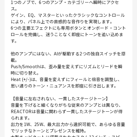
1つのノブで、6つのアンプ・カテゴリーへ瞬時にアクセ
ス。
ゲイン、EQ、マスターといったクラシックなコントロール
により、パネル上での直感的な音作りを実現します。
6つの主要エフェクトにも専用ボタンとオンボード・コント
ロールを完備し、迷うことなく即座にトーンを追い込めま
す。
他のアンプにはない、AIが駆動する2つの独自スイッチを搭
載。
Push/Smoothは、歪み量を変えずにリズムとリードを瞬
時に切り替え。
Heat (+/-)は、音量を変えずにフィールと倍音を調整し、
思い通りのトーン・ニュアンスを即座に引き出します。
【音量に左右されない、一貫したステージトーン】
音量を下げると細くなりがちな従来のアンプとは異なり、
REACTORは音量に関わらず一貫したステージトーンが得
られます。
出力を1W、25W、最大出力から選択可能で、あらゆる音量
でリッチなトーンとプレゼンスを維持。