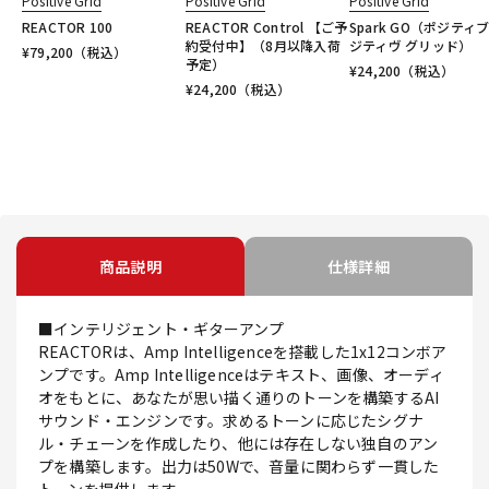
Positive Grid
Positive Grid
Positive Grid
REACTOR 100
REACTOR Control 【ご予
Spark GO（ポジティブ
約受付中】（8月以降入荷
ジティヴ グリッド）
¥
79,200
（税込）
予定）
¥
24,200
（税込）
¥
24,200
（税込）
商品説明
仕様詳細
■インテリジェント・ギターアンプ
REACTORは、Amp Intelligenceを搭載した1x12コンボア
ンプです。Amp Intelligenceはテキスト、画像、オーディ
オをもとに、あなたが思い描く通りのトーンを構築するAI
サウンド・エンジンです。求めるトーンに応じたシグナ
ル・チェーンを作成したり、他には存在しない独自のアン
プを構築します。出力は50Wで、音量に関わらず一貫した