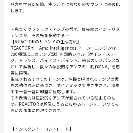
り方を学習& 記憶、使うごとにあなたのサウンドに最適化
します。
～息づくクラシック・アンプの哲学。最先端のインテリジ
ェンスが、その先を駆動する～
【REACTORのサウンドの生成方法】
REACTORの「Amp Intelligence」トーン・エンジンは、
200種類以上のアンプ設計を回路レベル（ゲイン・ステー
ジ、トランス、バイアス・ポイント、倍音のレスポンスな
ど）で解析し、数々の伝説的なアンプの「動作DNA」を忠
実に再現。
生成されるすべてのトーンは、名機と呼ばれるアンプの実
際の動作原理に基づき、ダイナミックで生き生きと、演奏
する一音一音に即座に反応します。
その表現力は伝説的なアンプが愛されている理由そのも
の。REACTORは想像しうるあらゆるトーンを、いつでも
思いのままに再現できます。
【インスタント・コントロール】