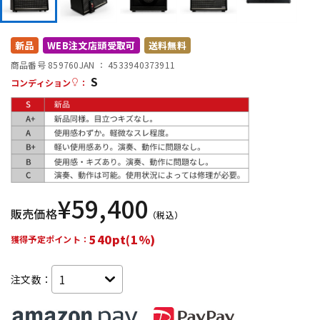
DTM オンライン納品
レコーディング機器
新品
WEB注文店頭受取可
送料無料
配信/ライブ機器
楽器アクセサリ
商品番号 859760
JAN ：
4533940373911
S
コンディション
：
中古
ヴィンテージ
¥
59,400
販売価格
（税込）
540pt(1%)
獲得予定ポイント：
注文数：