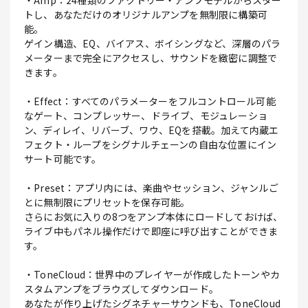
・Amp：24種類のファクトリー・アンプモデルからスター
トし、あなただけのオリジナルアンプを無制限に構築可
能。
ゲイン構造、EQ、バイアス、ボイシングなど、深層のパラ
メーターまで完全にアクセスし、サウンドを緻密に調整で
きます。
・Effect：すべてのパラメーターをフルコントロール可能
なゲート、コンプレッサー、ドライブ、モジュレーショ
ン、ディレイ、リバーブ、ワウ、EQを搭載。加えて内蔵エ
フェクト・ループをシグナルチェーンの自由な位置にイン
サート可能です。
・Preset：アプリ内には、楽曲やセッション、ジャンルご
とに無制限にプリセットを保存可能。
さらにお気に入りの8つをアンプ本体にロードしておけば、
ライブ中もパネル操作だけで即座に呼び出すことができま
す。
・ToneCloud：世界中のプレイヤーが作成したトーンやカ
スタムアンプをブラウズしてダウンロード。
あなたが作り上げたシグネチャーサウンドも、ToneCloud