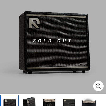
ベース
ウクレレ
ドラム
パーカッション
SOLD OUT
キーボード
電子ピアノ
管楽器
その他楽器
アンプ
エフェクター
DJ機器
DTM