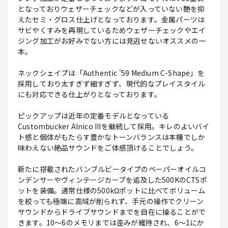
となっておりウェザーチェックなどが入っていない艶を抑
えたセミ・グロス仕上げとなっております。金属パーツは
サビやくすみを再現しているためウェザーチェックやエイ
ジング加工がお好みでない方には見逃せないオススメの一
本。
ネックシェイプは「Authentic '59 Medium C-Shape」を
採用しており太すぎず細すぎず、現代的なプレイスタイル
にも対応できる仕上がりとなっております。
ピックアップは近年の定番モデルとなっている
Custombucker Alnico IIIを継続して採用。キレのよいバイ
ト感と個体がもたらす豊かなトーンバランスは本機でしか
味わえない絶品サウンドをご体感頂けることでしょう。
新たに搭載されたバンブルビータイプのペーパーオイルコ
ンデンサーやヴィンテージカーブを追及した500KのCTSポ
ットを装備。通常仕様の500kΩポットに比べてボリューム
を絞っても極端に高域が削られず、手元の操作でクリーン
サウンドからドライブサウンドまでを自在に操ることがで
きます。10～6のメモリまでは歪みが維持され、6～1にか