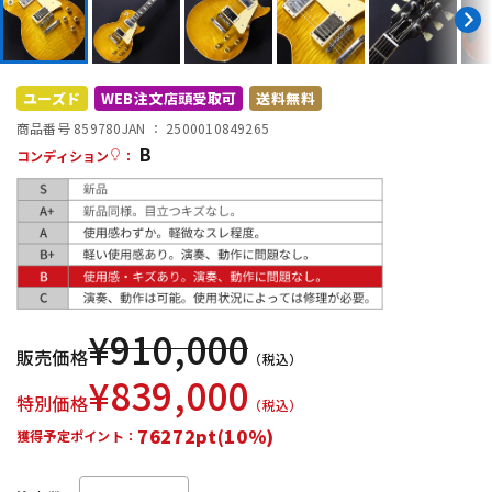
DTM オンライン納品
レコーディング機器
配信/ライブ機器
楽器アクセサリ
ユーズド
WEB注文店頭受取可
送料無料
商品番号 859780
JAN ：
2500010849265
B
コンディション
：
中古
ヴィンテージ
¥
910,000
販売価格
（税込）
¥
839,000
特別価格
（税込）
76272pt(10%)
獲得予定ポイント：