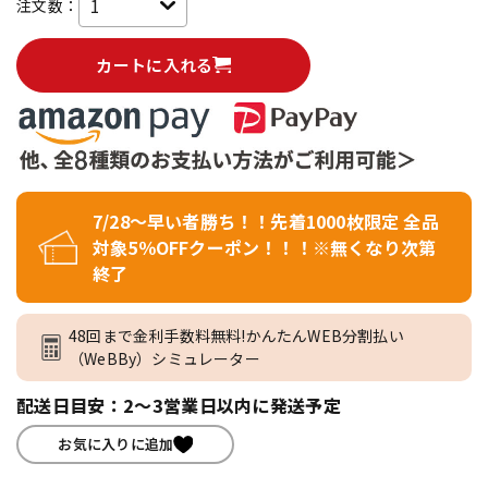
注文数：
カートに入れる
7/28～早い者勝ち！！先着1000枚限定 全品
対象5％OFFクーポン！！！※無くなり次第
終了
48回まで金利手数料無料!かんたんWEB分割払い
（WeBBy）シミュレーター
配送日目安：2～3営業日以内に発送予定
お気に入りに追加