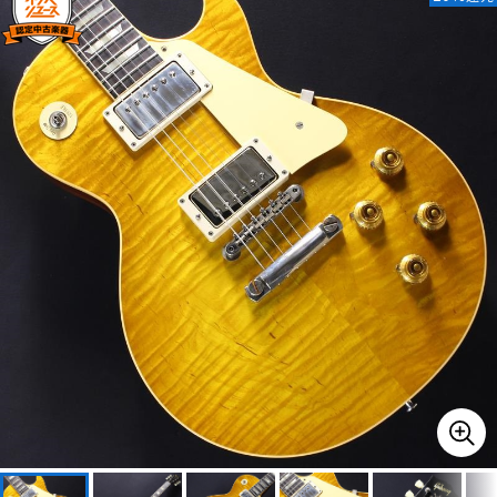
ベース
ウクレレ
ドラム
パーカッション
キーボード
電子ピアノ
管楽器
その他楽器
アンプ
エフェクター
DJ機器
DTM