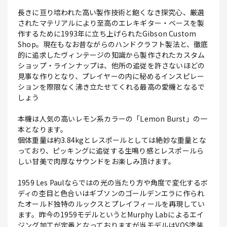
長きに亘り培われた高い製作技術と飽くなき探究心、厳選
されたマテリアルにより至高のエレキギター・ベースを製
作するために1993年に立ち上げられたGibson Custom
Shop。現在もなお昔ながらのハンドクラフト製法と、徹底
的に追求したヴィンテージの知識から製作されたカスタム
ショップ・ラインナップは、他所の追従を許さないほどの
見事な作りとなり、プレイヤーの内に秘めるインスピレー
ションを際限なく沸き立たせてくれる最高の愛機となるで
しょう
本機は人気の高いレモン系カラーの「Lemon Burst」の一
本となります。
個体重量は約3.84kgとレスポールとしては絶妙な重量とな
っており、ピッキングに追従する生鳴り感とレスポールら
しい甘美で肉厚なサウンドをお楽しみ頂けます。
1959 Les Paulならではの光の当たり方や角度で変化するボ
ディの杢目と色合いはギブソンのゴールデンエラに作られ
たオールド独特のルックスとプレイフィールを再現してい
ます。昨今の1959モデルというとMurphy Labによるエイ
ジング加工が定番となっておりますが当モデルはVOS塗装