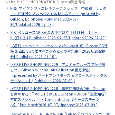
Ikebe MUSIC INFORMATION Gibson関連情報
阿部 学 イケシブ・エレキワークショップ「中級編！サビの
コード進行とアルペジオを攻略しよう」 supported by
Gibson, Epiphone[
Published:2026-07-
30/
Updated:2026-07-23
]
イケベリユースAKIBA 夏の中古祭り【8月1日（土）～
9（日）】[
Published:2026-07-27/
Updated:2026-07-29
]
【週刊イケベミュージック・マガジン📖#16】Gibson SG特
集 第四回 SGの愛すべき弱点とその対策編！2026.6.26配信
分[
Published:2026-07-10
]
IKEBE LIVE SHOPPING #229｜アコギをブルースでかき鳴
らせ！Gibson Murphy Lab Collection 徹底解説
【presented by ハートマンギターズ & アコースティックス
テーション】[
Published:2026-07-09
]
IKEBE LIVE SHOPPING #228｜寒河江康隆の“俺にGibson
を弾かせろ！” Vol.11｜IKEBE Gibson POP UP “温故知新”
直前スペシャル！～【presented by ギターズステーショ
ン】[
Published:2026-07-07/
Updated:2026-07-09
]
>>Ikebe MUSIC INFORMATION "Gibson"のコンテンツ一覧