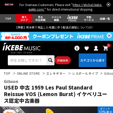
For Overseas Customers: Please visit "
https://global.ikebe-
gakki.com/
" for direct international shipping.
買う
売る
イベント
学割
TOP
店舗一覧
ストア
中古買取
動画
サービス
【重要】熊本県で発生した地震に伴う配送の遅延について(
07月29日
更新)
0
詳細検索
TOP
ONLINE STORE
エレキギター
レスポールタイプ
Gibs
Gibson
USED 中古 1959 Les Paul Standard
Reissue VOS (Lemon Burst)
イケベリユー
ス認定中古楽器
エレキギター
アコギ/エレアコ
ポイント
10%
還元