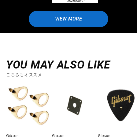
2026/08/07
VIEW MORE
YOU MAY ALSO LIKE
こちらもオススメ
Gibson
Gibson
Gibson