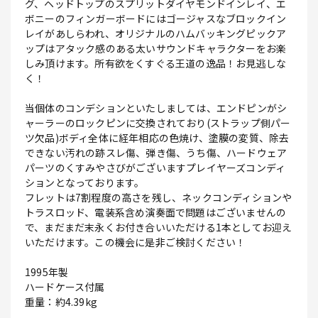
グ、ヘッドトップのスプリットダイヤモンドインレイ、エ
ボニーのフィンガーボードにはゴージャスなブロックイン
レイがあしらわれ、オリジナルのハムバッキングピックア
ップはアタック感のある太いサウンドキャラクターをお楽
しみ頂けます。所有欲をくすぐる王道の逸品！お見逃しな
く！
当個体のコンデションといたしましては、エンドピンがシ
ャーラーのロックピンに交換されており(ストラップ側パー
ツ欠品)ボディ全体に経年相応の色焼け、塗膜の変質、除去
できない汚れの跡スレ傷、弾き傷、うち傷、ハードウェア
パーツのくすみやさびがございますプレイヤーズコンディ
ションとなっております。
フレットは7割程度の高さを残し、ネックコンディションや
トラスロッド、電装系含め演奏面で問題はございませんの
で、まだまだ末永くお付き合いいただける1本としてお迎え
いただけます。この機会に是非ご検討ください！
1995年製
ハードケース付属
重量：約4.39kg