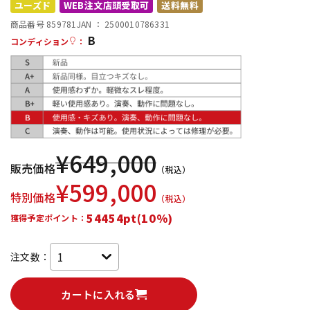
ユーズド
WEB注文店頭受取可
送料無料
配信/ライブ機器
楽器アクセサリ
商品番号 859781
JAN ：
2500010786331
B
コンディション
：
中古
ヴィンテージ
¥
649,000
販売価格
（税込）
¥
599,000
特別価格
（税込）
54454pt(10%)
獲得予定ポイント：
注文数：
カートに入れる