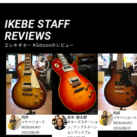
IKEBE STAFF
REVIEWS
エレキギター #Gibsonのレビュー
向井
向井
鈴木 健太郎
イケベリユース
イケベリユース
ギターズステーショ
IKEBUKURO
IKEBUKURO
ン / アンプステーシ
2026/08/07
2026/08/09
ョンプレミアム