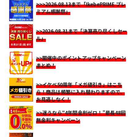
>>>2026.08.13まで「IkebePRIME プレ
ミアム感謝祭」
>>2026.08.31まで「決算売り尽くしセー
ル」
>>開催中のポイントアップキャンペーン
まとめ！
>>イケベ50周年「メガ値引き」はこち
ら！商品は頻繁に入れ替わりますので、
お見逃しなく！
>>迷うなら“4年間金利ゼロ！”最長48回
無金利キャンペーン