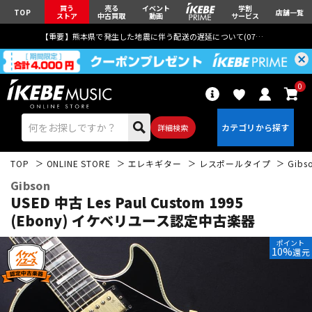
買う
売る
イベント
学割
TOP
店舗一覧
ストア
中古買取
動画
サービス
【重要】熊本県で発生した地震に伴う配送の遅延について(
07月29日
更新)
0
詳細検索
TOP
ONLINE STORE
エレキギター
レスポールタイプ
Gibs
Gibson
USED 中古 Les Paul Custom 1995
(Ebony)
イケベリユース認定中古楽器
エレキギター
アコギ/エレアコ
ポイント
10%
還元
ベース
ウクレレ