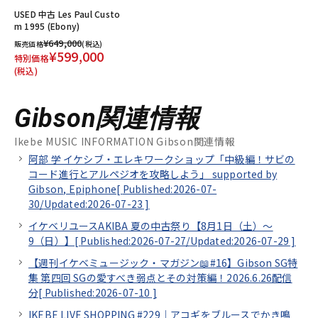
USED 中古 Les Paul Custo
m 1995 (Ebony)
¥649,000
販売価格
(税込)
¥599,000
特別価格
(税込)
Gibson関連情報
Ikebe MUSIC INFORMATION Gibson関連情報
阿部 学 イケシブ・エレキワークショップ「中級編！サビの
コード進行とアルペジオを攻略しよう」 supported by
Gibson, Epiphone[
Published:2026-07-
30/
Updated:2026-07-23
]
イケベリユースAKIBA 夏の中古祭り【8月1日（土）～
9（日）】[
Published:2026-07-27/
Updated:2026-07-29
]
【週刊イケベミュージック・マガジン📖#16】Gibson SG特
集 第四回 SGの愛すべき弱点とその対策編！2026.6.26配信
分[
Published:2026-07-10
]
IKEBE LIVE SHOPPING #229｜アコギをブルースでかき鳴