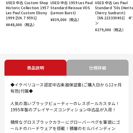
USED 中古 Custom Shop
USED 中古 1959 Les Paul
USED 中古 Les Paul
Historic Collection 1957
Standard Reissue VOS
Standard '50s (Herit
Les Paul Custom Ebony
(Lemon Burst)
Cherry Sunburst)
1999 [SN. 7 9591]
［SN.223330402］ 
¥
839,000
（税込）
ン
¥
648,000
（税込）
¥
279,000
（税込）
商品説明
仕様詳細
◆イケベリユース認定中古楽器保証書(ご購入日から12ヶ月
有効)付属◆
人気の高いブラックビューティーのレスポールカスタム！
1995年製のプレイヤーズコンディション中古品が入荷！
精悍なグロスブラックカラーにグローバーペグを筆頭にゴ
ールドのハードウェアを搭載！積層のセルバインディン