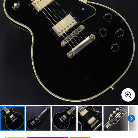
ドラム
パーカッション
キーボード
電子ピアノ
管楽器
その他楽器
アンプ
エフェクター
DJ機器
DTM
DTM オンライン納品
レコーディング機器