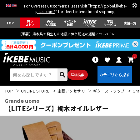
For Overseas Customers: Please visit "
https://global.ikebe-
gakki.com/
" for direct international shipping.
買う
売る
イベント
学割
TOP
店舗一覧
ストア
中古買取
動画
サービス
【重要】熊本県で発生した地震に伴う配送の遅延について(
07月29日
更新)
0
詳細検索
TOP
ONLINE STORE
楽器アクセサリ
ギターストラップ
Gr
Grande uomo
【LITEシリーズ】栃木オイルレザー
エレキギター
アコギ/エレアコ