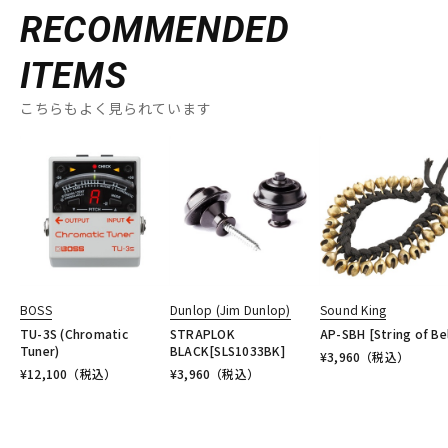
RECOMMENDED
ITEMS
こちらもよく見られています
BOSS
Dunlop (Jim Dunlop)
Sound King
TU-3S (Chromatic
STRAPLOK
AP-SBH [String of Bel
Tuner)
BLACK[SLS1033BK]
¥
3,960
（税込）
¥
12,100
（税込）
¥
3,960
（税込）