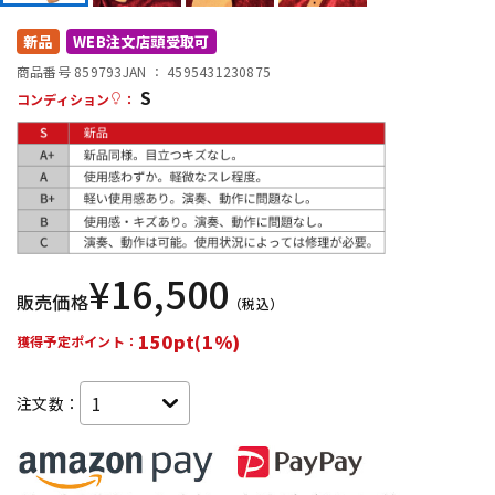
DTM オンライン納品
レコーディング機器
新品
WEB注文店頭受取可
商品番号 859793
JAN ：
4595431230875
S
配信/ライブ機器
楽器アクセサリ
コンディション
：
中古
ヴィンテージ
¥
16,500
販売価格
（税込）
150pt(1%)
獲得予定ポイント：
注文数：