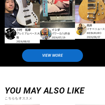
向井
イケベリユース
小村 拓摩
イシダ
IKEBUKURO
プレミアムベース大
パワーDJ's渋谷
2026/06/07
阪
2026/07/19
2026/08/02
VIEW MORE
YOU MAY ALSO LIKE
こちらもオススメ