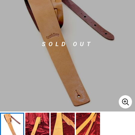
ベース
ウクレレ
ドラム
パーカッション
SOLD OUT
キーボード
電子ピアノ
管楽器
その他楽器
アンプ
エフェクター
DJ機器
DTM