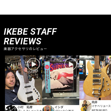
IKEBE STAFF
REVIEWS
楽器アクセサリのレビュー
向井
イケベリユース
小村 拓摩
イシダ
IKEBUKURO
プレミアムベース大
パワーDJ's渋谷