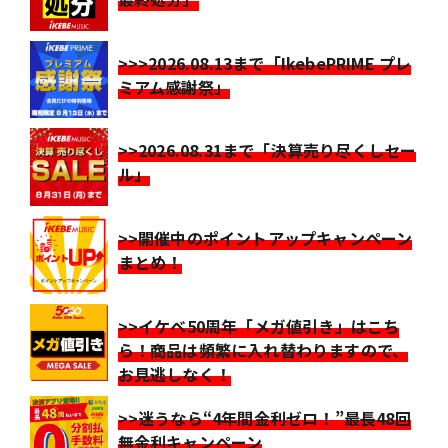
>>>2026.08.13まで「IkebePRIME プレ
ミアム感謝祭」
>>2026.08.31まで「決算売り尽くしセー
ル」
>>開催中のポイントアップキャンペーン
まとめ！
>>イケベ50周年「メガ値引き」はこち
ら！商品は頻繁に入れ替わりますので、
お見逃しなく！
>>迷うなら“4年間金利ゼロ！”最長48回
無金利キャンペーン