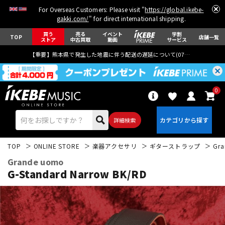
For Overseas Customers: Please visit "
https://global.ikebe-
gakki.com/
" for direct international shipping.
買う
売る
イベント
学割
TOP
店舗一覧
ストア
中古買取
動画
サービス
【重要】熊本県で発生した地震に伴う配送の遅延について(
07月29日
更新)
0
詳細検索
TOP
ONLINE STORE
楽器アクセサリ
ギターストラップ
Gr
Grande uomo
G-Standard Narrow BK/RD
エレキギター
アコギ/エレアコ