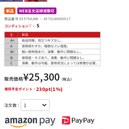
DTM オンライン納品
レコーディング機器
新品
WEB注文店頭受取可
商品番号 859794
JAN ：
4570246660017
S
配信/ライブ機器
楽器アクセサリ
コンディション
：
中古
ヴィンテージ
¥
25,300
販売価格
（税込）
230pt(1%)
獲得予定ポイント：
注文数：