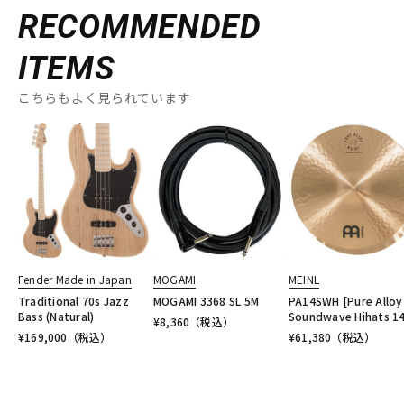
RECOMMENDED
ITEMS
こちらもよく見られています
Fender Made in Japan
MOGAMI
MEINL
Traditional 70s Jazz
MOGAMI 3368 SL 5M
PA14SWH [Pure Alloy
Bass (Natural)
Soundwave Hihats 14
¥
8,360
（税込）
¥
169,000
（税込）
¥
61,380
（税込）