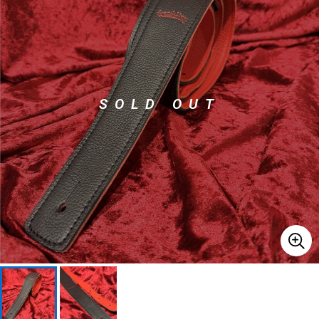
ベース
ウクレレ
ドラム
パーカッション
SOLD OUT
キーボード
電子ピアノ
管楽器
その他楽器
アンプ
エフェクター
DJ機器
DTM