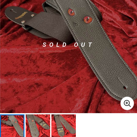
ベース
ウクレレ
ドラム
パーカッション
SOLD OUT
キーボード
電子ピアノ
管楽器
その他楽器
アンプ
エフェクター
DJ機器
DTM