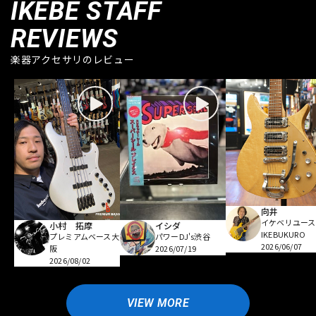
IKEBE STAFF
REVIEWS
楽器アクセサリのレビュー
向井
イケベリユース
小村 拓摩
イシダ
IKEBUKURO
プレミアムベース大
パワーDJ's渋谷
2026/06/07
阪
2026/07/19
2026/08/02
VIEW MORE