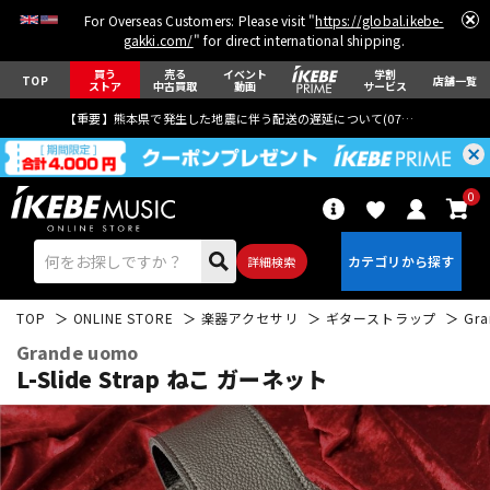
For Overseas Customers: Please visit "
https://global.ikebe-
gakki.com/
" for direct international shipping.
買う
売る
イベント
学割
TOP
店舗一覧
ストア
中古買取
動画
サービス
【重要】熊本県で発生した地震に伴う配送の遅延について(
07月29日
更新)
0
詳細検索
TOP
ONLINE STORE
楽器アクセサリ
ギターストラップ
Gr
Grande uomo
L-Slide Strap ねこ ガーネット
エレキギター
アコギ/エレアコ