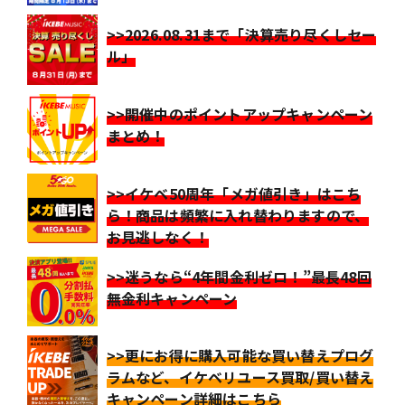
>>2026.08.31まで「決算売り尽くしセー
ル」
>>開催中のポイントアップキャンペーン
まとめ！
>>イケベ50周年「メガ値引き」はこち
ら！商品は頻繁に入れ替わりますので、
お見逃しなく！
>>迷うなら“4年間金利ゼロ！”最長48回
無金利キャンペーン
>>更にお得に購入可能な買い替えプログ
ラムなど、イケベリユース買取/買い替え
キャンペーン詳細はこちら