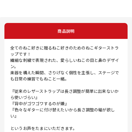
商品説明
全てのねこ好きに贈るねこ好きのためのねこギターストラ
ップです！
繊細な刺繍で表現された、愛らしいねこの目と鼻のデザイ
ン。
楽器を構えた瞬間、さりげなく個性を主張し、ステージで
も日常の練習でもねこと一緒。
『従来のレザーストラップは長さ調整が簡単に出来ないか
ら使いづらい』
『背中がゴワゴワするのが嫌』
『色々なギターに付け替えたいから長さ調整の幅が欲し
い』
というお声をたまにいただきます。