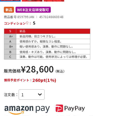
DTM オンライン納品
レコーディング機器
新品
WEB注文店頭受取可
商品番号 859799
JAN ：
4570246660048
S
配信/ライブ機器
楽器アクセサリ
コンディション
：
中古
ヴィンテージ
¥
28,600
販売価格
（税込）
260pt(1%)
獲得予定ポイント：
注文数：