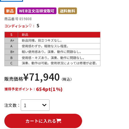
DTM オンライン納品
レコーディング機器
新品
WEB注文店頭受取可
送料無料
商品番号 859808
S
配信/ライブ機器
楽器アクセサリ
コンディション
：
中古
ヴィンテージ
¥
71,940
販売価格
（税込）
654pt(1%)
獲得予定ポイント：
注文数：
カートに入れる