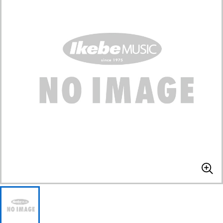
ベース
ウクレレ
ドラム
パーカッション
キーボード
電子ピアノ
管楽器
その他楽器
アンプ
エフェクター
DJ機器
DTM