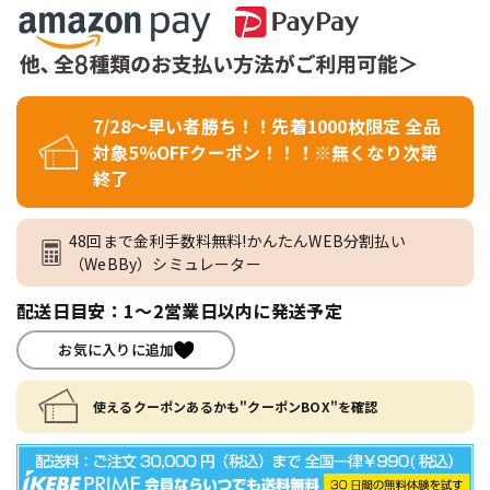
7/28～早い者勝ち！！先着1000枚限定 全品
対象5％OFFクーポン！！！※無くなり次第
終了
48回まで金利手数料無料!かんたんWEB分割払い
（WeBBy）シミュレーター
配送日目安：1～2営業日以内に発送予定
お気に入りに追加
使えるクーポンあるかも"クーポンBOX"を確認