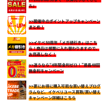
ル」
>>開催中のポイントアップキャンペーン
まとめ！
>>イケベ50周年「メガ値引き」はこち
ら！商品は頻繁に入れ替わりますので、
お見逃しなく！
>>迷うなら“4年間金利ゼロ！”最長48回
無金利キャンペーン
>>更にお得に購入可能な買い替えプログ
ラムなど、イケベリユース買取/買い替え
キャンペーン詳細はこちら