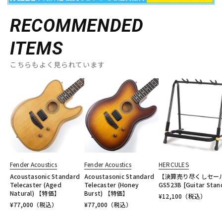
RECOMMENDED
ITEMS
こちらもよく見られています
Fender Acoustics
Fender Acoustics
HERCULES
Acoustasonic Standard
Acoustasonic Standard
【決算売り尽くしセー
Telecaster (Aged
Telecaster (Honey
GS523B [Guitar Stan
Natural) 【特価】
Burst) 【特価】
¥
12,100
（税込）
¥
77,000
（税込）
¥
77,000
（税込）