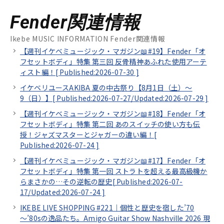
Fender関連情報
Ikebe MUSIC INFORMATION Fender関連情報
【週刊イケベミュージック・マガジン📖#19】Fender「オ
フセットボディ」特集 第三回 反骨精神あふれた使用アーテ
ィスト編！[
Published:2026-07-30
]
イケベリユースAKIBA 夏の中古祭り【8月1日（土）～
9（日）】[
Published:2026-07-27/
Updated:2026-07-29
]
【週刊イケベミュージック・マガジン📖#18】Fender「オ
フセットボディ」特集 第二回 あのスイッチの使い方も伝
授！ジャズマスターとジャガーの違い編！[
Published:2026-07-24
]
【週刊イケベミュージック・マガジン📖#17】Fender「オ
フセットボディ」特集 第一回 ストラトを超える最高級機か
らまさかの…その逆転の歴史[
Published:2026-07-
17/
Updated:2026-07-24
]
IKEBE LIVE SHOPPING #221｜個性と歴史を宿した’70
～’80sの逸品たち。Amigo Guitar Show Nashville 2026 現