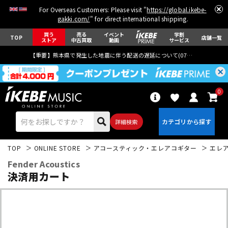
For Overseas Customers: Please visit "
https://global.ikebe-
gakki.com/
" for direct international shipping.
買う
売る
イベント
学割
TOP
店舗一覧
ストア
中古買取
動画
サービス
【重要】熊本県で発生した地震に伴う配送の遅延について(
07月29日
更新)
0
詳細検索
TOP
ONLINE STORE
アコースティック・エレアコギター
エレ
Fender Acoustics
決済用カート
エレキギター
アコギ/エレアコ