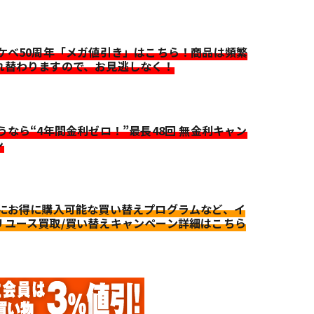
イケベ50周年「メガ値引き」はこちら！商品は頻繁
れ替わりますので、お見逃しなく！
迷うなら“4年間金利ゼロ！”最長48回 無金利キャン
ン
更にお得に購入可能な買い替えプログラムなど、イ
リユース買取/買い替えキャンペーン詳細はこちら