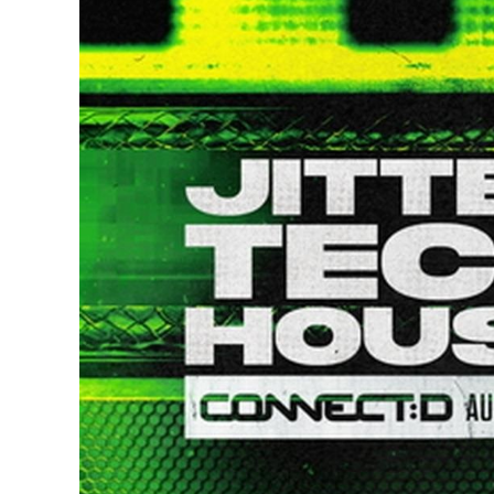
DJ機器
DTM
中古
ヴィンテー