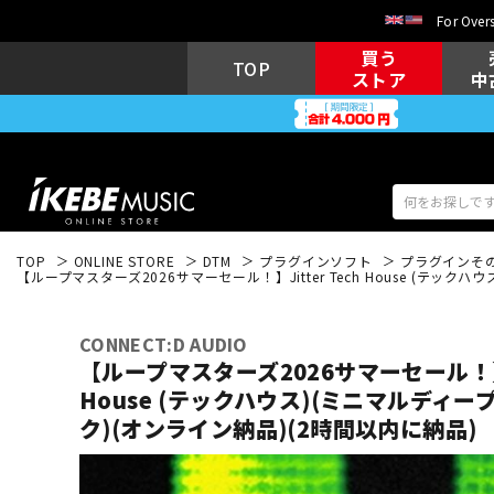
For Overs
買う
TOP
ストア
中
TOP
ONLINE STORE
DTM
プラグインソフト
プラグインそ
【ループマスターズ2026サマーセール！】Jitter Tech House (テッ
アコギ/エレ
エレキギター
アコ
CONNECT:D AUDIO
【ループマスターズ2026サマーセール！】Ji
House (テックハウス)(ミニマルディー
キーボード
電子ピアノ
ク)(オンライン納品)(2時間以内に納品)