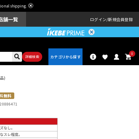
ational shipping.
店舗一覧
ログイン
新規会員登録
0
詳細検索
品)
パーカッショ
ドラム
ン
料無料
20886471
アンプ
エフェクター