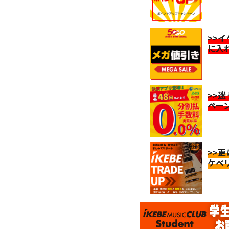
>>
に入
>>
ペー
>>
ケベ