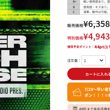
DTM オンラ
レコーディン
イン納品
グ機器
¥
6,358
販売価格
ジ
¥
4,943
特別価格
44pt(1
獲得予定ポイント：
注文数：
カートに入れ
7/28～早い
ポン！！！※
48回まで金利手数