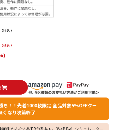
配信/ライブ
楽器アクセサ
機器
リ
（税込）
（税込）
%)
る
者勝ち！！先着1000枚限定 全品対象5％OFFクー
無くなり次第終了
料無料!かんたんWEB分割払い（WeBBy）シミュレーター