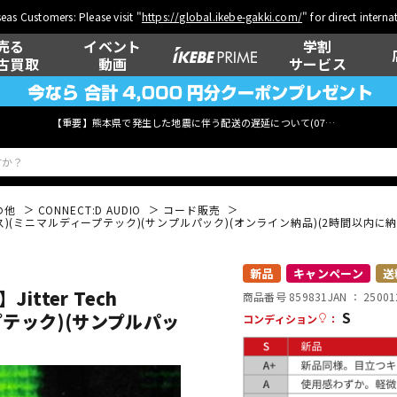
eas Customers: Please visit "
https://global.ikebe-gakki.com/
" for direct intern
売る
イベント
学割
古買取
動画
サービス
【重要】熊本県で発生した地震に伴う配送の遅延について(
07月29日
更新)
の他
CONNECT:D AUDIO
コード販売
クハウス)(ミニマルディープテック)(サンプルパック)(オンライン納品)(2時間以内に納
ベース
ウクレレ
新品
キャンペーン
送
tter Tech
商品番号 859831
JAN ：
25001
S
プテック)(サンプルパッ
コンディション
：
管楽器
その他楽器