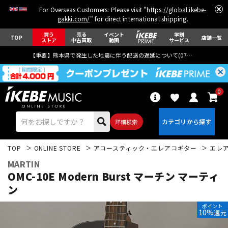
For Overseas Customers: Please visit "
https://global.ikebe-
gakki.com/
" for direct international shipping.
買う
売る
イベント
学割
TOP
店舗一覧
ストア
中古買取
動画
サービス
【重要】熊本県で発生した地震に伴う配送の遅延について(
07月29日
更新)
0
詳細検索
TOP
ONLINE STORE
アコースティック・エレアコギター
エレ
MARTIN
OMC-10E Modern Burst マーチン マーティ
ン
エレキギター
アコギ/エレアコ
ポイント
10%
還元