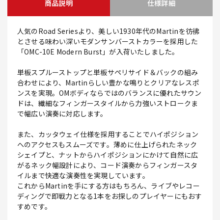
商品説明
仕様詳細
人気のRoad Seriesより、美しい1930年代のMartinを彷彿
とさせる味わい深いモダンサンバーストカラーを採用した
「OMC-10E Modern Burst」が入荷いたしました。
単板スプルーストップと単板サペリサイド＆バックの組み
合わせにより、Martinらしい豊かな鳴りとクリアなレスポ
ンスを実現。OMボディならではのバランスに優れたサウン
ドは、繊細なフィンガースタイルから力強いストロークま
で幅広い演奏に対応します。
また、カッタウェイ仕様を採用することでハイポジション
へのアクセスもスムーズです。薄めに仕上げられたネック
シェイプと、ナットからハイポジションにかけて自然に広
がるネック幅設計により、コード演奏からフィンガースタ
イルまで快適な演奏性を実現しています。
これからMartinを手にする方はもちろん、ライブやレコー
ディングで即戦力となる1本をお探しのプレイヤーにもおす
すめです。