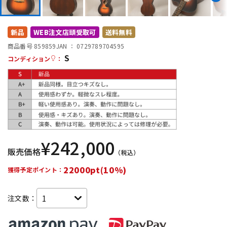
DTM オンライン納品
レコーディング機器
新品
WEB注文店頭受取可
送料無料
配信/ライブ機器
楽器アクセサリ
商品番号 859859
JAN ：
0729789704595
S
コンディション
：
中古
ヴィンテージ
¥
242,000
販売価格
（税込）
22000pt(10%)
獲得予定ポイント：
注文数：