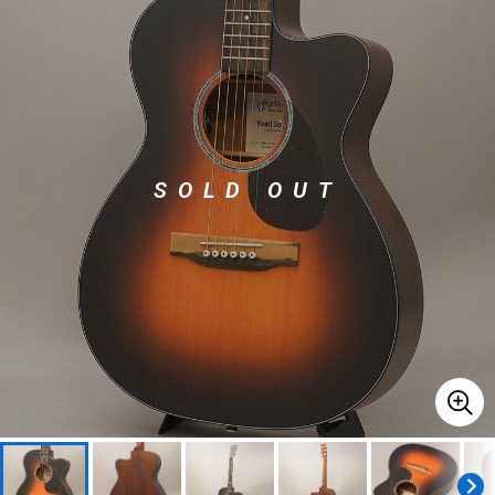
ベース
ウクレレ
ドラム
パーカッション
SOLD OUT
キーボード
電子ピアノ
管楽器
その他楽器
アンプ
エフェクター
DJ機器
DTM