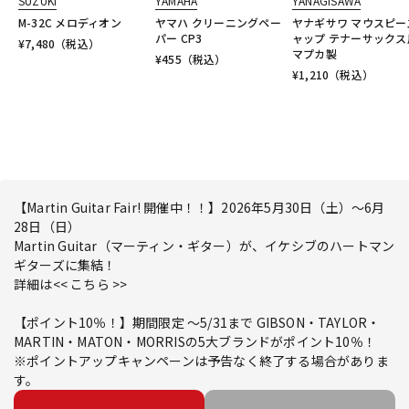
SUZUKI
YAMAHA
YANAGISAWA
M-32C メロディオン
ヤマハ クリーニングペー
ヤナギサワ マウスピー
パー CP3
ャップ テナーサックス
¥
7,480
（税込）
マプカ製
¥
455
（税込）
¥
1,210
（税込）
【Martin Guitar Fair! 開催中！！】2026年5月30日（土）～6月
28日（日）
Martin Guitar（マーティン・ギター）が、イケシブのハートマン
ギターズに集結！
詳細は<< こちら >>
【ポイント10％！】期間限定 ～5/31まで GIBSON・TAYLOR・
MARTIN・MATON・MORRISの5大ブランドがポイント10％！
※ポイントアップキャンペーンは予告なく終了する場合がありま
す。