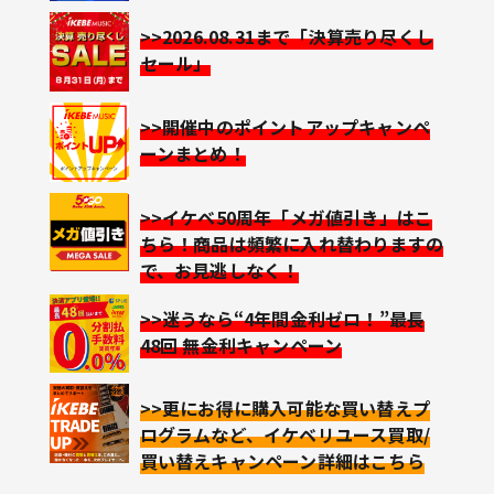
>>2026.08.31まで「決算売り尽くし
セール」
>>開催中のポイントアップキャンペ
ーンまとめ！
>>イケベ50周年「メガ値引き」はこ
ちら！商品は頻繁に入れ替わりますの
で、お見逃しなく！
>>迷うなら“4年間金利ゼロ！”最長
48回 無金利キャンペーン
>>更にお得に購入可能な買い替えプ
ログラムなど、イケベリユース買取/
買い替えキャンペーン詳細はこちら