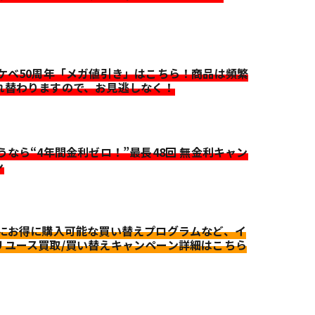
イケベ50周年「メガ値引き」はこちら！商品は頻繁
れ替わりますので、お見逃しなく！
迷うなら“4年間金利ゼロ！”最長48回 無金利キャン
ン
更にお得に購入可能な買い替えプログラムなど、イ
リユース買取/買い替えキャンペーン詳細はこちら