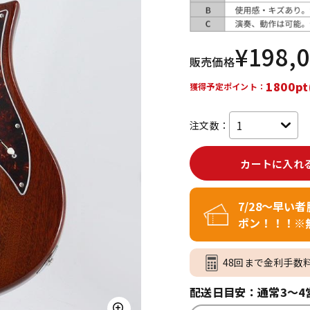
DTM オンラ
レコーディン
イン納品
グ機器
¥
198,
販売価格
ジ
1800pt
獲得予定ポイント：
注文数：
カートに入れ
7/28～早い
ポン！！！※
48回まで金利手数
配送日目安：通常3～4