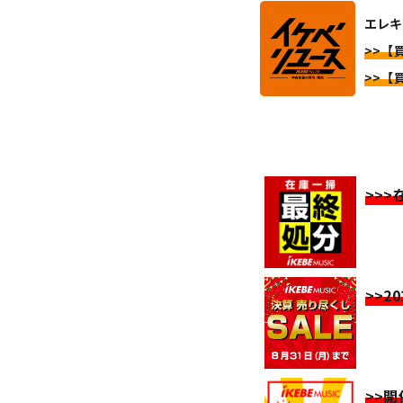
エレキ
>>【
>>【
>>
>>2
>>