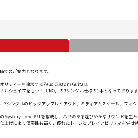
価でのご案内となります。
ーを追求するZeus Custom Guitars。
ナルシェイプをもつ「JUNO」の3シングル仕様の1本となっておりま
、3シングルのピックアップレイアウト、ミディアムスケール、フィク
ystery Tone P.U.を搭載し、ハリのある煌びやかなサウンドを生
仕上げにより演奏性も高く、優れたトーンとプレイアビリティを併せ