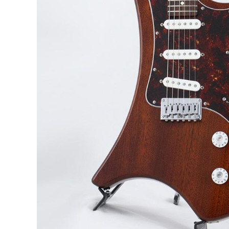
DJ機器
DTM
中古
ヴィンテー