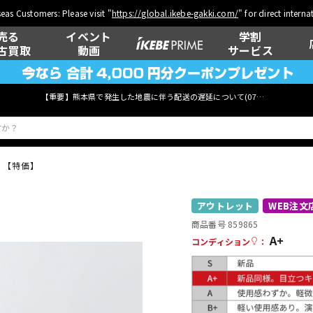
eas Customers: Please visit "
https://global.ikebe-gakki.com/
" for direct intern
売る
イベント
学割
古買取
動画
サービス
【重要】熊本県で発生した地震に伴う配送の遅延について(
07月29日
更新)
3S 【特価】
ベース
ウクレレ
アウトレット
WEB注文
商品番号 859865
A+
コンディション
：
管楽器
その他楽器