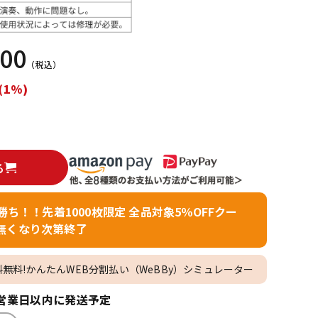
配信/ライブ
楽器アクセサ
機器
リ
000
（税込）
(1%)
る
者勝ち！！先着1000枚限定 全品対象5％OFFクー
無くなり次第終了
料無料!かんたんWEB分割払い（WeBBy）シミュレーター
営業日以内に発送予定