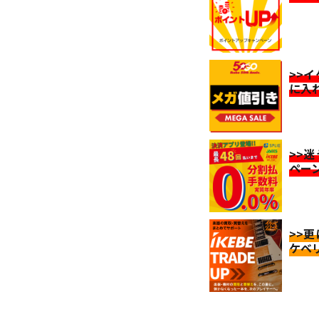
>>
に入
>>
ペー
>>
ケベ