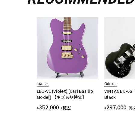
Ibanez
Gibson
LB1-VL (Violet) [Lari Basilio
VINTAGE L-6S 
Model] 【キズあり特価】
Black
352,000
297,000
¥
（税込）
¥
（税