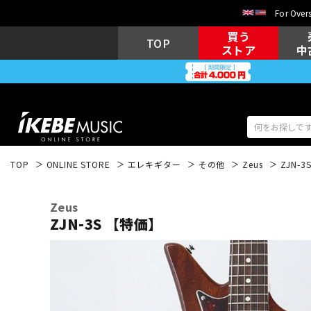
For Overs
買う
TOP
ストア
中
TOP
ONLINE STORE
エレキギター
その他
Zeus
ZJN-
アコギ/エレ
エレキギター
アコ
Zeus
ZJN-3S 【特価】
キーボード
電子ピアノ