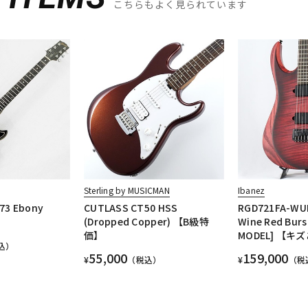
こちらもよく見られています
Sterling by MUSICMAN
Ibanez
'73 Ebony
CUTLASS CT50 HSS
RGD721FA-WUF
(Dropped Copper) 【B級特
Wine Red Burs
価】
MODEL] 【
込）
55,000
159,000
¥
（税込）
¥
（税