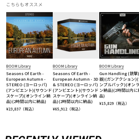
こちらもオススメ
BOOM Library
BOOM Library
BOOM Library
Seasons Of Earth -
Seasons Of Earth -
Gun Handling (銃撃
European Autumn -
European Autumn - 3D
器)(ガンアクション)
STEREO (ヨーロッパ)
& STEREO (ヨーロッパ)
ンプルパック)(オン
(アンビエント)(サウンド
(アンビエント)(サウンド
ン納品)(2時間以内に
スケープ)(オンライン納
スケープ)(オンライン納
品)
品)(2時間以内に納品)
品)(2時間以内に納品)
¥
15,829
（税込）
¥
23,837
（税込）
¥
65,912
（税込）