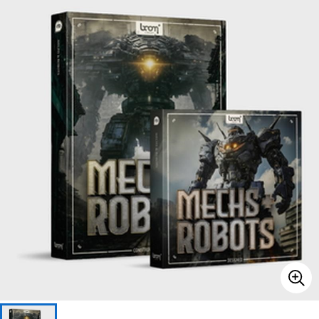
ベース
ウクレレ
ドラム
パーカッション
キーボード
電子ピアノ
管楽器
その他楽器
アンプ
エフェクター
DJ機器
DTM