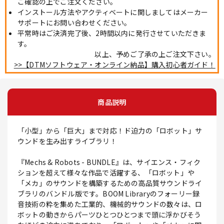
ご確認の上でご注文ください。
インストール方法やアクティベートに関しましてはメーカー
サポートにお問い合わせください。
平常時はご決済完了後、2時間以内に発行させていただきま
す。
以上、予めご了承の上ご注文下さい。
>>【DTMソフトウェア・オンライン納品】購入初心者ガイド！
商品説明
「小型」から「巨大」まで対応！ド迫力の「ロボット」サ
ウンドを生み出すライブラリ！
『Mechs & Robots - BUNDLE』は、サイエンス・フィク
ションを超えて様々な作品で活躍する、「ロボット」や
「メカ」のサウンドを構築するための高品質サウンドライ
ブラリのバンドル版です。BOOM Libraryのフォーリー録
音技術の粋を集めた工業的、機械的サウンドの数々は、ロ
ボットの動きからパーツひとつひとつまで頭に浮かびそう