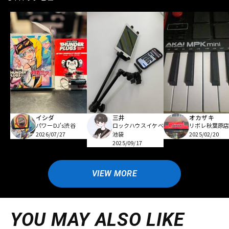
イシダ
三井
オカザキ
パワーDJ's渋谷
ロックハウスイケベ
リボレ秋葉原
2026/07/27
池袋
2025/02/20
2025/09/17
VIEW MORE
YOU MAY ALSO LIKE