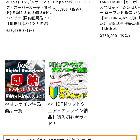
e865s (コンデンサーマイ
Clap Stack 11+13+15
FANTOM-08［キーボ
ク・スーパーカーディオイ
入門セット］シンセサ
¥
63,800
（税込）
ド)(E 865-S)(e 865 S)(ゼン
ー ローランド 軽音 バ
ハイザー)(国内正規品・2
【DP-10のみ6～7月に
年間保証)(スイッチ付き)
送】 ※配送事項要ご確
【kbdset】
¥
39,699
（税込）
¥
250,800
（税込）
>>オンライン納品
>>【DTMソフトウ
商品一覧
ェア・オンライン納
品】購入初心者ガイ
ド！