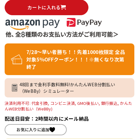
カートに入れる
7/28～早い者勝ち！！先着1000枚限定 全品
対象5％OFFクーポン！！！※無くなり次第
終了
48回まで金利手数料無料!かんたんWEB分割払い
（WeBBy）シミュレーター
決済利用不可: 代金引換, コンビニ決済, GMO後払い, 銀行振込, かんた
んWEB分割払い（WeBBy)
配送日目安：2時間以内にメール納品
お気に入りに追加