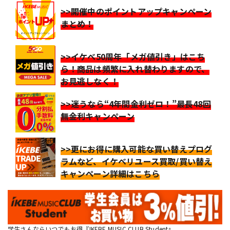
>>開催中のポイントアップキャンペーン
まとめ！
>>イケベ50周年「メガ値引き」はこち
ら！商品は頻繁に入れ替わりますので、
お見逃しなく！
>>迷うなら“4年間金利ゼロ！”最長48回
無金利キャンペーン
>>更にお得に購入可能な買い替えプログ
ラムなど、イケベリユース買取/買い替え
キャンペーン詳細はこちら
学生さんならいつでもお得『IKEBE MUSIC CLUB Student』