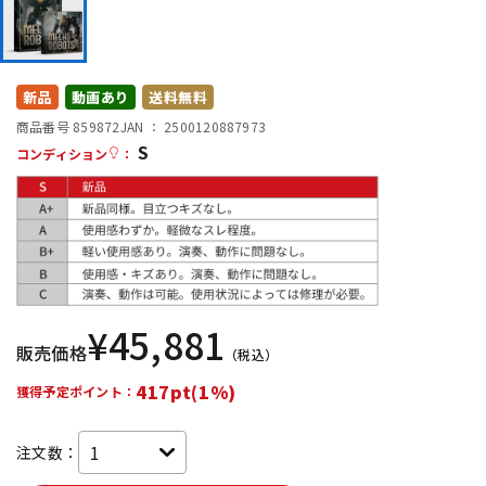
DTM オンライン納品
レコーディング機器
配信/ライブ機器
楽器アクセサリ
新品
動画あり
送料無料
商品番号 859872
JAN ：
2500120887973
S
コンディション
：
中古
ヴィンテージ
¥
45,881
販売価格
（税込）
417pt(1%)
獲得予定ポイント：
注文数：