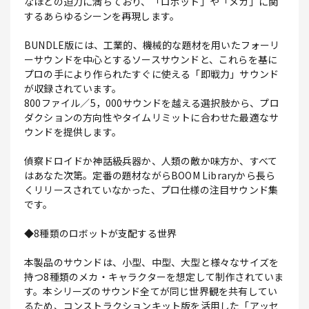
なほどの迫力に満ちており、「ロボット」や「メカ」に関
するあらゆるシーンを再現します。
BUNDLE版には、工業的、機械的な題材を用いたフォーリ
ーサウンドを中心とするソースサウンドと、これらを基に
プロの手により作られたすぐに使える「即戦力」サウンド
が収録されています。
800ファイル／5，000サウンドを越える選択肢から、プロ
ダクションの方向性やタイムリミットに合わせた最適なサ
ウンドを提供します。
偵察ドロイドか神話級兵器か、人類の敵か味方か、すべて
はあなた次第。定番の題材ながらBOOM Libraryから長ら
くリリースされていなかった、プロ仕様の注目サウンド集
です。
◆8種類のロボットが支配する世界
本製品のサウンドは、小型、中型、大型と様々なサイズを
持つ8種類のメカ・キャラクターを想定して制作されていま
す。本シリーズのサウンド全てが同じ世界観を共有してい
るため、コンストラクションキット版を活用した「アッセ