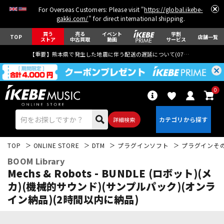
For Overseas Customers: Please visit "
https://global.ikebe-
gakki.com/
" for direct international shipping.
買う
売る
イベント
学割
TOP
店舗一覧
ストア
中古買取
動画
サービス
【重要】熊本県で発生した地震に伴う配送の遅延について(
07月29日
更新)
0
詳細検索
TOP
ONLINE STORE
DTM
プラグインソフト
プラグインそ
BOOM Library
Mechs & Robots - BUNDLE (ロボット)(メ
カ)(機械的サウンド)(サンプルパック)(オンラ
イン納品)(2時間以内に納品)
エレキギター
アコギ/エレアコ