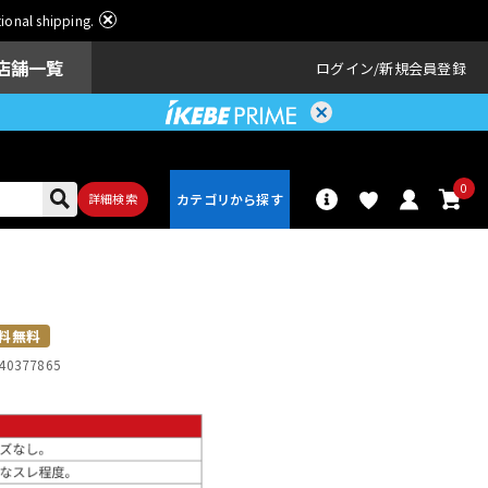
ational shipping.
店舗一覧
ログイン
新規会員登録
0
詳細検索
パーカッショ
ドラム
ン
料無料
40377865
アンプ
エフェクター