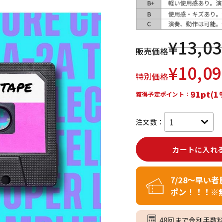
DTM オンラ
レコーディン
イン納品
グ機器
¥
13,0
販売価格
ジ
¥
10,0
特別価格
91pt(1
獲得予定ポイント：
注文数：
カートに入れ
7/28～早い
ポン！！！※
48回まで金利手数