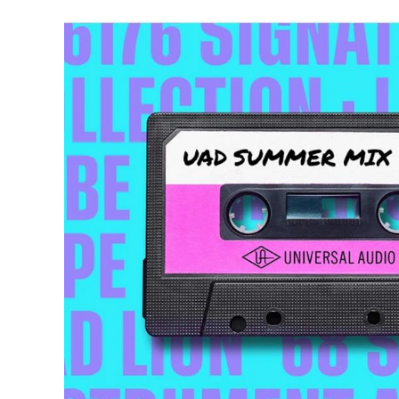
DJ機器
DTM
中古
ヴィンテー