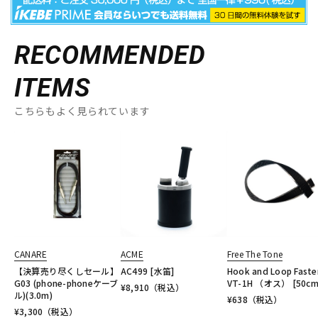
RECOMMENDED
ITEMS
こちらもよく見られています
CANARE
ACME
Free The Tone
【決算売り尽くしセール】
AC499 [水笛]
Hook and Loop Faste
G03 (phone-phoneケーブ
VT-1H （オス） [50cm
¥
8,910
（税込）
ル)(3.0m)
¥
638
（税込）
¥
3,300
（税込）