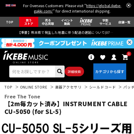
For Overseas Customers: Please visit "
https://global.ikebe-
gakki.com/
" for direct international shipping.
買う
売る
イベント
学割
TOP
店舗一覧
ストア
中古買取
動画
サービス
【重要】熊本県で発生した地震に伴う配送の遅延について(
07月29日
更新)
0
詳細検索
TOP
ONLINE STORE
楽器アクセサリ
シールドコード
パッ
Free The Tone
【2m毎カット済み】INSTRUMENT CABLE
CU-5050 (for SL-5)
エレキギター
アコギ/エレアコ