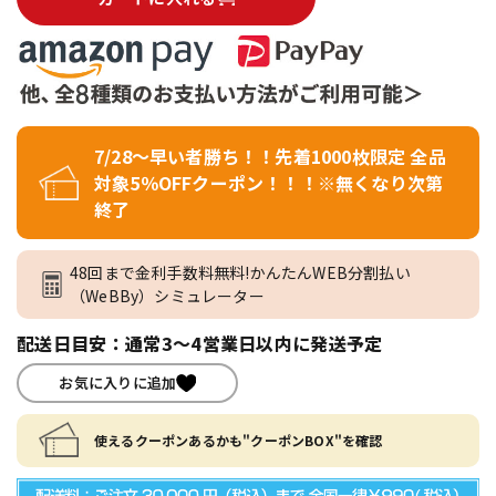
7/28～早い者勝ち！！先着1000枚限定 全品
対象5％OFFクーポン！！！※無くなり次第
終了
48回まで金利手数料無料!かんたんWEB分割払い
（WeBBy）シミュレーター
配送日目安：通常3～4営業日以内に発送予定
お気に入りに追加
使えるクーポンあるかも"クーポンBOX"を確認