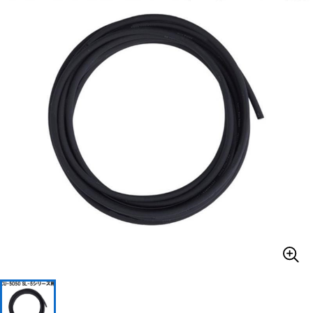
ベース
ウクレレ
ドラム
パーカッション
キーボード
電子ピアノ
管楽器
その他楽器
アンプ
エフェクター
DJ機器
DTM