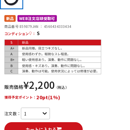
DTM オンライン納品
レコーディング機器
新品
WEB注文店頭受取可
配信/ライブ機器
楽器アクセサリ
商品番号 859879
JAN ：
4560434333434
S
コンディション
：
中古
ヴィンテージ
¥
2,200
販売価格
（税込）
20pt(1%)
獲得予定ポイント：
注文数：
カートに入れる