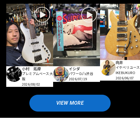
向井
イケベリユース
小村 拓摩
イシダ
IKEBUKURO
プレミアムベース大
パワーDJ's渋谷
2026/06/07
阪
2026/07/19
2026/08/02
VIEW MORE