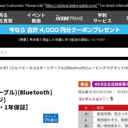
eas Customers: Please visit "
https://global.ikebe-gakki.com/
" for direct intern
売る
イベント
学割
古買取
動画
サービス
【重要】熊本県で発生した地震に伴う配送の遅延について(
07月29日
更新)
ner BT (ジェイビーエル)(ターンテーブル)(Bluetooth)(ムービングマグネット
ベース
ウクレレ
新品
WEB注文店頭受取
ブル)(Bluetooth)
商品番号 860423
JAN ：
49689
S
ジ)
コンディション
：
品・1年保証】
管楽器
その他楽器
ポイント
5%
還元