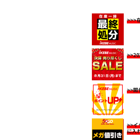
>>
>>2
>>
>>
に入