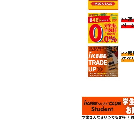
>>
ペー
>>
ケベ
学生さんならいつでもお得『IKEBE 