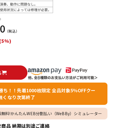
配信/ライブ
楽器アクセサ
機器
リ
）
00
（税込）
(5%)
る
者勝ち！！先着1000枚限定 全品対象5％OFFクー
無くなり次第終了
料無料!かんたんWEB分割払い（WeBBy）シミュレーター
商品 納期は別途ご連絡