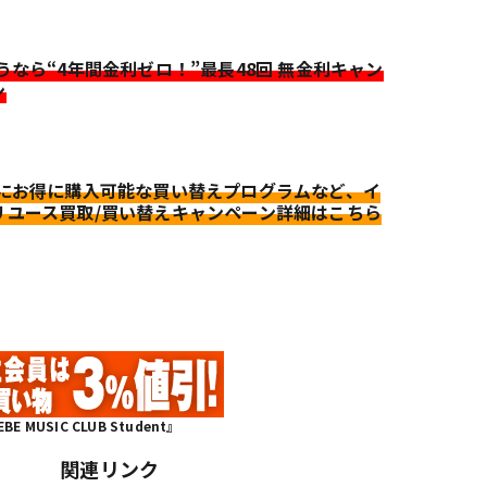
迷うなら“4年間金利ゼロ！”最長48回 無金利キャン
ン
更にお得に購入可能な買い替えプログラムなど、イ
リユース買取/買い替えキャンペーン詳細はこちら
MUSIC CLUB Student』
関連リンク