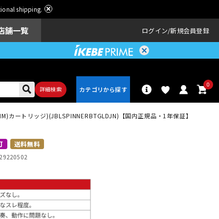
ational shipping.
店舗一覧
ログイン
新規会員登録
0
詳細検索
(MM)カートリッジ)(JBLSPINNERBTGLDJN)【国内正規品・1年保証】
パーカッショ
ドラム
ン
可
送料無料
29220502
アンプ
エフェクター