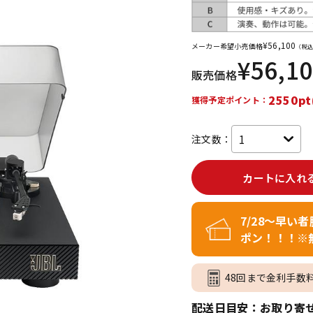
DTM オンラ
レコーディン
イン納品
グ機器
¥
56,100
メーカー希望小売価格
（税込
¥
56,1
販売価格
ジ
2550pt
獲得予定ポイント：
注文数：
カートに入れ
7/28～早い
ポン！！！※
48回まで金利手数
配送日目安：お取り寄せ