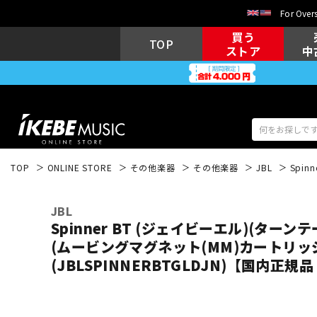
For Overs
買う
TOP
ストア
中
TOP
ONLINE STORE
その他楽器
その他楽器
JBL
Spin
アコギ/エレ
エレキギター
アコ
JBL
Spinner BT (ジェイビーエル)(ターンテー
(ムービングマグネット(MM)カートリッ
(JBLSPINNERBTGLDJN)【国内正規
キーボード
電子ピアノ