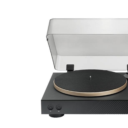
DJ機器
DTM
中古
ヴィンテー