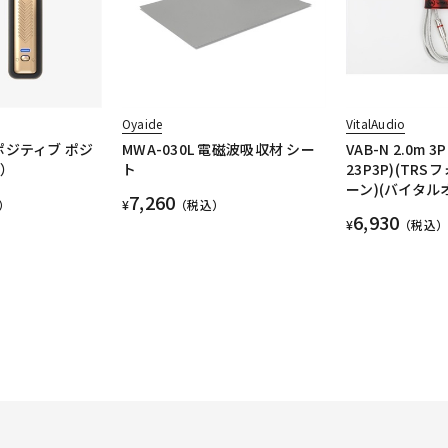
Oyaide
VitalAudio
 （ポジティブ ポジ
MWA-030L 電磁波吸収材 シー
VAB-N 2.0m 3P
ド）
ト
23P3P)(TRS
ーン)(バイタル
7,260
）
¥
（税込）
6,930
¥
（税込）