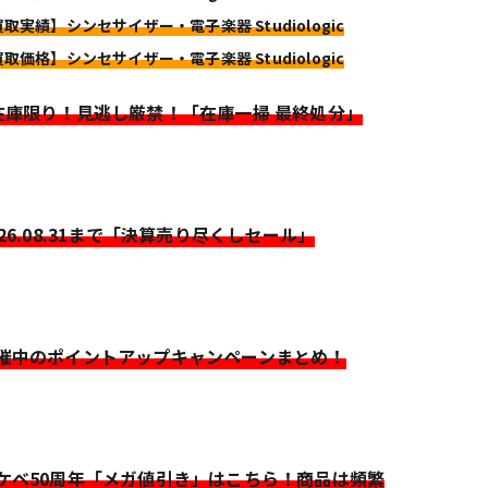
買取実績】シンセサイザー・電子楽器 Studiologic
買取価格】シンセサイザー・電子楽器 Studiologic
>在庫限り！見逃し厳禁！「在庫一掃 最終処分」
026.08.31まで「決算売り尽くしセール」
開催中のポイントアップキャンペーンまとめ！
イケベ50周年「メガ値引き」はこちら！商品は頻繁