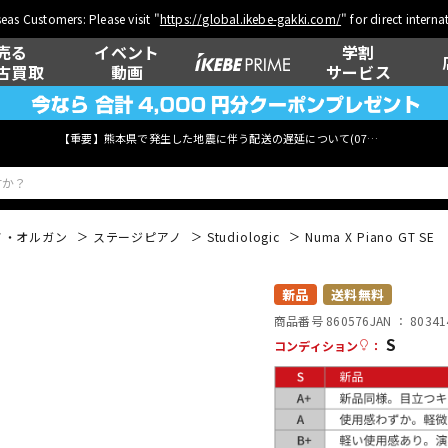
eas Customers: Please visit "
https://global.ikebe-gakki.com/
" for direct intern
売る
イベント
学割
古買取
動画
サービス
【重要】熊本県で発生した地震に伴う配送の遅延について(
07月29日
更新)
ノ・オルガン
ステージピアノ
Studiologic
Numa X Piano GT SE
ベース
ウクレレ
新品
送料無料
商品番号 860576
JAN ：
80341
S
コンディション
：
管楽器
その他楽器