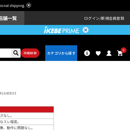
ational shipping.
店舗一覧
ログイン
新規会員登録
0
詳細検索
パーカッショ
ドラム
ン
41640803
アンプ
エフェクター