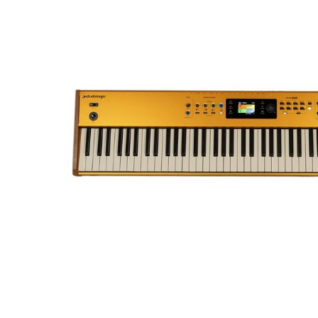
DJ機器
DTM
中古
ヴィンテー