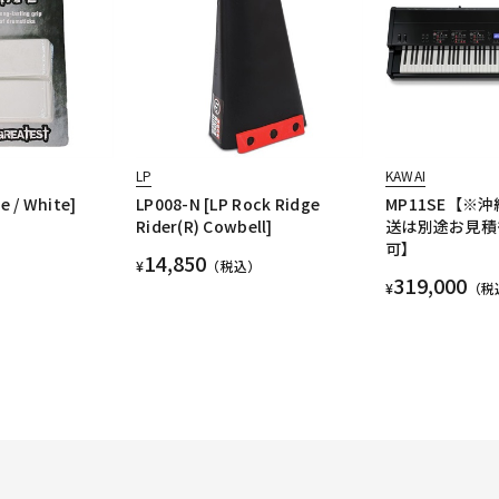
LP
KAWAI
e / White]
LP008-N [LP Rock Ridge
MP11SE【※
Rider(R) Cowbell]
送は別途お見積
可】
14,850
¥
（税込）
319,000
¥
（税