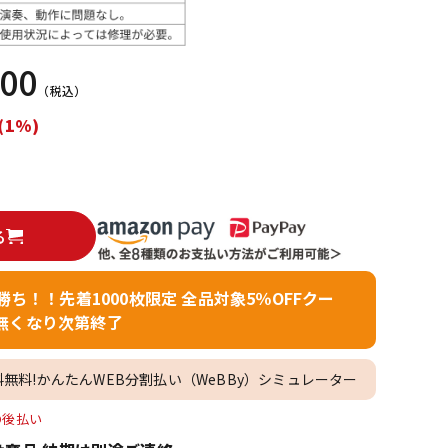
配信/ライブ
楽器アクセサ
機器
リ
000
（税込）
(1%)
る
者勝ち！！先着1000枚限定 全品対象5％OFFクー
無くなり次第終了
料無料!かんたんWEB分割払い（WeBBy）シミュレーター
O後払い