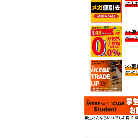
に入
>>
ペー
>>
ケベ
学生さんならいつでもお得『IKEBE 