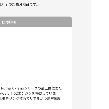
料無料」の対象外商品です。
仕様詳細
uma X Pianoシリーズの最上位にあた
gic TrS2エンジンを搭載していま
なモデリング技術でリアルかつ高解像度