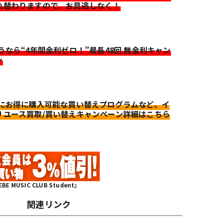
れ替わりますので、お見逃しなく！
迷うなら“4年間金利ゼロ！”最長48回 無金利キャン
ン
更にお得に購入可能な買い替えプログラムなど、イ
リユース買取/買い替えキャンペーン詳細はこちら
MUSIC CLUB Student』
関連リンク