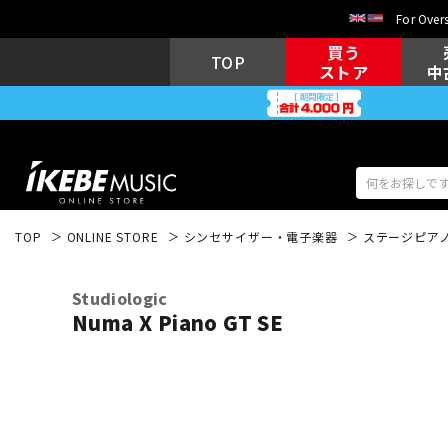
For Overs
買う
TOP
ストア
中
TOP
ONLINE STORE
シンセサイザー・電子楽器
ステージピア
アコギ/エレ
エレキギター
アコ
Studiologic
Numa X Piano GT SE
キーボード
電子ピアノ