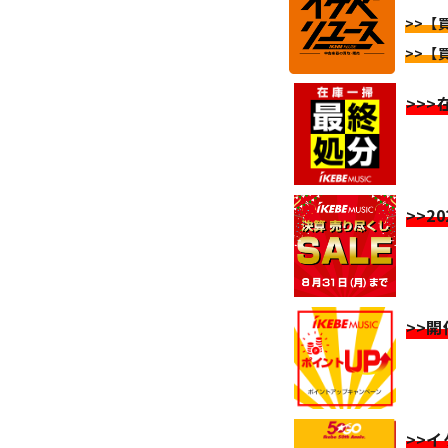
>>【
>>【
>>
>>2
>>
>>