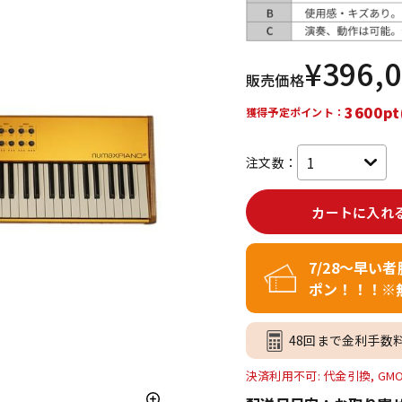
DTM オンラ
レコーディン
イン納品
グ機器
¥
396,
販売価格
ジ
3600pt
獲得予定ポイント：
注文数：
カートに入れ
7/28～早い
ポン！！！※
48回まで金利手数
決済利用不可: 代金引換, GM