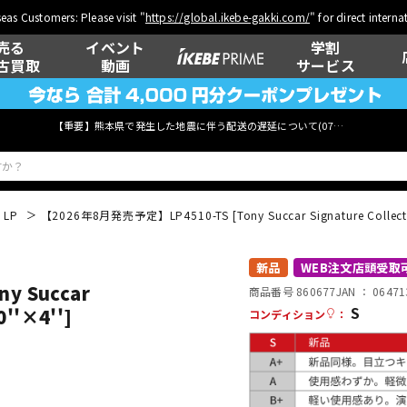
eas Customers: Please visit "
https://global.ikebe-gakki.com/
" for direct intern
売る
イベント
学割
古買取
動画
サービス
【重要】熊本県で発生した地震に伴う配送の遅延について(
07月29日
更新)
LP
【2026年8月発売予定】LP4510-TS [Tony Succar Signature Collection
ベース
ウクレレ
新品
WEB注文店頭受取
y Succar
商品番号 860677
JAN ：
06471
S
0''×4'']
コンディション
：
管楽器
その他楽器