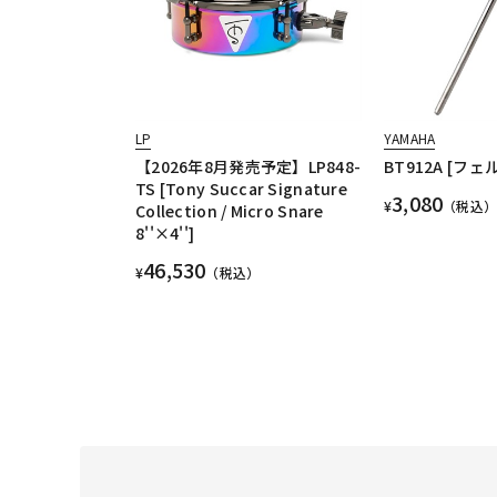
LP
YAMAHA
【2026年8月発売予定】LP848-
BT912A [フ
TS [Tony Succar Signature
3,080
¥
（税込）
Collection / Micro Snare
8''×4'']
46,530
¥
（税込）