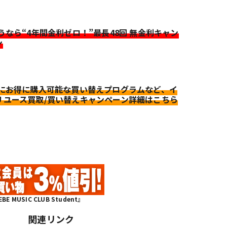
迷うなら“4年間金利ゼロ！”最長48回 無金利キャン
ン
更にお得に購入可能な買い替えプログラムなど、イ
リユース買取/買い替えキャンペーン詳細はこちら
MUSIC CLUB Student』
関連リンク