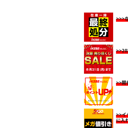
>>
>>2
>>
>>
に入