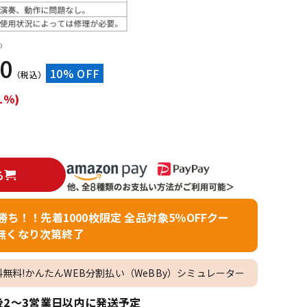
配信/ライブ
楽器アクセサ
機器
リ
）
00
10% OFF
（税込）
1%)
る
者勝ち！！先着1000枚限定 全品対象5％OFFクー
無くなり次第終了
料無料!かんたんWEB分割払い（WeBBy）シミュレーター
2～3営業日以内に発送予定