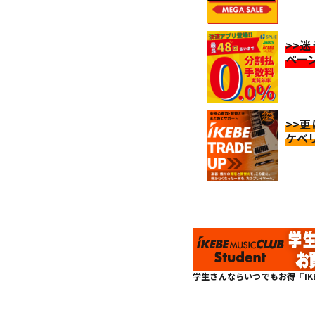
>>
ペー
>>
ケベ
学生さんならいつでもお得『IKEBE 