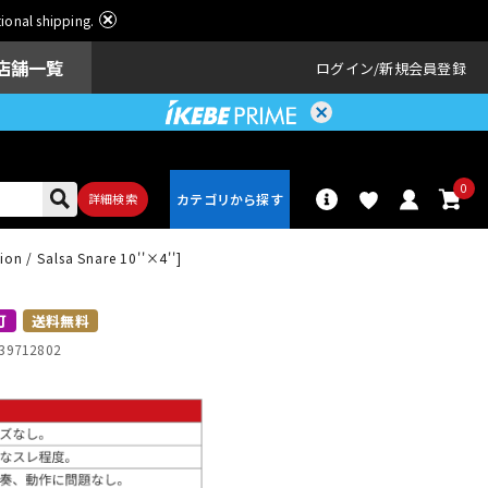
ational shipping.
店舗一覧
ログイン
新規会員登録
0
詳細検索
 / Salsa Snare 10''×4'']
パーカッショ
ドラム
ン
可
送料無料
39712802
アンプ
エフェクター