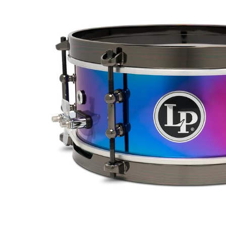
DJ機器
DTM
中古
ヴィンテー