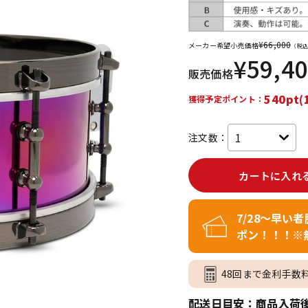
DTM オンラ
レコーディン
イン納品
グ機器
¥
66,000
メーカー希望小売価格
（税込
¥
59,4
販売価格
ジ
540pt(
獲得予定ポイント：
注文数：
カートに入れ
7/28～早い
ポン！！！※
48回まで金利手数
配送日目安：商品入荷後