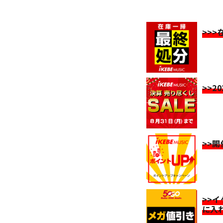
>>
>>2
>>
>>
に入