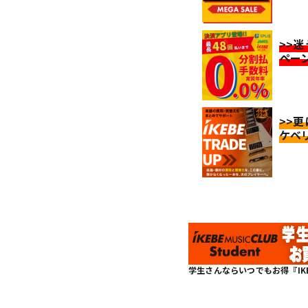
>>
ペー
>>
ケベ
学生さんならいつでもお得『IKEBE 