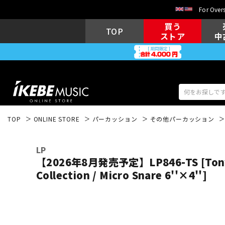
For Overs
買う
TOP
ストア
中
TOP
ONLINE STORE
パーカッション
その他パーカッション
アコギ/エレ
エレキギター
アコ
LP
【2026年8月発売予定】LP846-TS [Tony 
Collection / Micro Snare 6''×4'']
キーボード
電子ピアノ