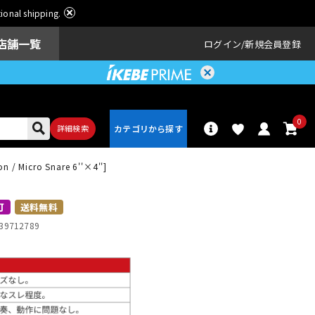
ational shipping.
店舗一覧
ログイン
新規会員登録
0
詳細検索
/ Micro Snare 6''×4'']
パーカッショ
ドラム
ン
可
送料無料
39712789
アンプ
エフェクター