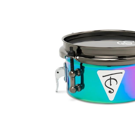
DJ機器
DTM
中古
ヴィンテー