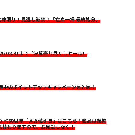
>在庫限り！見逃し厳禁！「在庫一掃 最終処分」
026.08.31まで「決算売り尽くしセール」
開催中のポイントアップキャンペーンまとめ！
イケベ50周年「メガ値引き」はこちら！商品は頻繁
れ替わりますので、お見逃しなく！