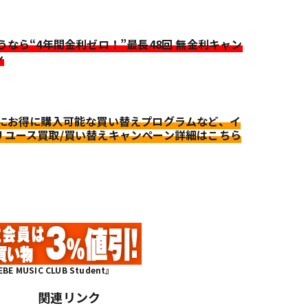
迷うなら“4年間金利ゼロ！”最長48回 無金利キャン
ン
更にお得に購入可能な買い替えプログラムなど、イ
リユース買取/買い替えキャンペーン詳細はこちら
MUSIC CLUB Student』
関連リンク