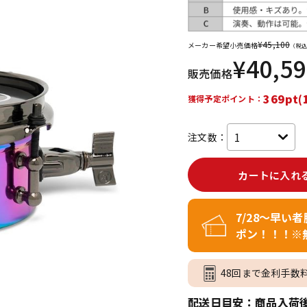
DTM オンラ
レコーディン
イン納品
グ機器
¥
45,100
メーカー希望小売価格
（税込
¥
40,5
販売価格
ジ
369pt(
獲得予定ポイント：
注文数：
カートに入れ
7/28～早い
ポン！！！※
48回まで金利手数
配送日目安：商品入荷後