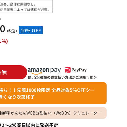
配信/ライブ
楽器アクセサ
機器
リ
）
90
10% OFF
（税込）
1%)
る
者勝ち！！先着1000枚限定 全品対象5％OFFクー
無くなり次第終了
料無料!かんたんWEB分割払い（WeBBy）シミュレーター
2～3営業日以内に発送予定