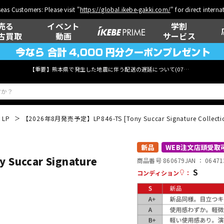
eas Customers: Please visit "
https://global.ikebe-gakki.com/
" for direct intern
売る
イベント
学割
古買取
動画
サービス
【重要】熊本県で発生した地震に伴う配送の遅延について(
07月29日
更新)
LP
【2026年8月発売予定】LP846-TS [Tony Succar Signature Collection 
ベース
ウクレレ
新品
WEB注文店頭受取
Succar Signature
商品番号 860679
JAN ：
06471
S
コンディション
：
管楽器
その他楽器