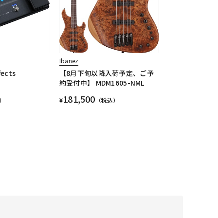
Ibanez
fects
【8月下旬以降入荷予定、ご予
約受付中】 MDM1605-NML
181,500
）
¥
（税込）