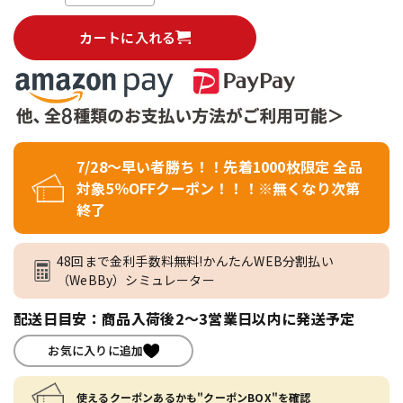
カートに入れる
7/28～早い者勝ち！！先着1000枚限定 全品
対象5％OFFクーポン！！！※無くなり次第
終了
48回まで金利手数料無料!かんたんWEB分割払い
（WeBBy）シミュレーター
配送日目安：商品入荷後2～3営業日以内に発送予定
お気に入りに追加
使えるクーポンあるかも"クーポンBOX"を確認