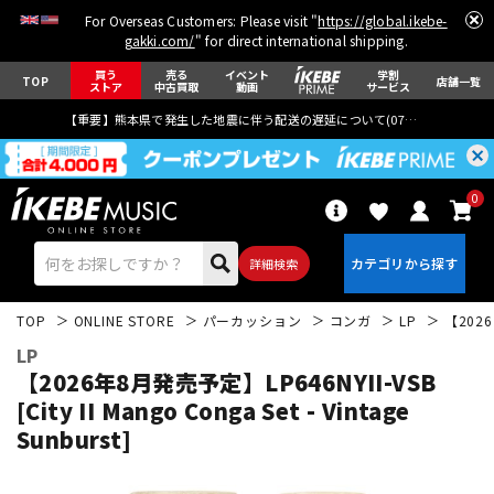
For Overseas Customers: Please visit "
https://global.ikebe-
gakki.com/
" for direct international shipping.
買う
売る
イベント
学割
TOP
店舗一覧
ストア
中古買取
動画
サービス
【重要】熊本県で発生した地震に伴う配送の遅延について(
07月29日
更新)
0
詳細検索
TOP
ONLINE STORE
パーカッション
コンガ
LP
【2026年
LP
【2026年8月発売予定】LP646NYII-VSB
[City II Mango Conga Set - Vintage
Sunburst]
エレキギター
アコギ/エレアコ