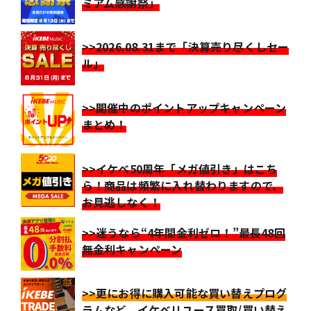
ミアム感謝祭」
>>2026.08.31まで「決算売り尽くしセー
ル」
>>開催中のポイントアップキャンペーン
まとめ！
>>イケベ50周年「メガ値引き」はこち
ら！商品は頻繁に入れ替わりますので、
お見逃しなく！
>>迷うなら“4年間金利ゼロ！”最長48回
無金利キャンペーン
>>更にお得に購入可能な買い替えプログ
ラムなど、イケベリユース買取/買い替え