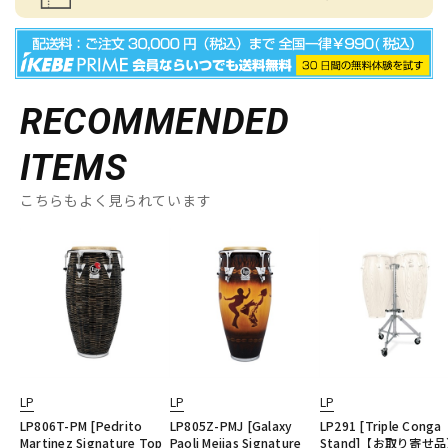
RECOMMENDED
ITEMS
こちらもよく見られています
LP
LP
LP
LP806T-PM [Pedrito
LP805Z-PMJ [Galaxy
LP291 [Triple Conga
Martinez Signature Top
Paoli Mejias Signature
Stand]【お取り寄せ