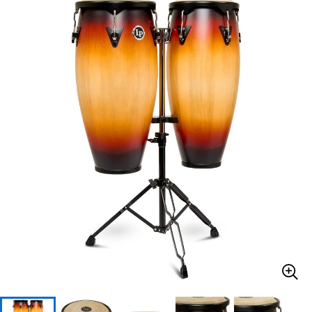
ベース
ウクレレ
ドラム
パーカッション
キーボード
電子ピアノ
管楽器
その他楽器
アンプ
エフェクター
DJ機器
DTM