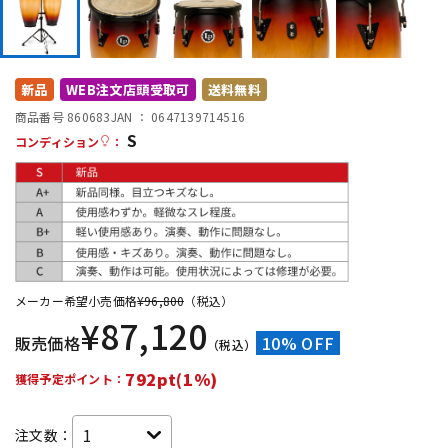
DTM オンライン納品
レコーディング機器
配信/ライブ機器
楽器アクセサリ
新品
WEB注文店頭受取可
送料無料
商品番号 860683
JAN ：
0647139714516
S
コンディション
：
中古
ヴィンテージ
メーカー希望小売価格
¥
96,800
（税込）
¥
87,120
販売価格
10% OFF
（税込）
792pt(1%)
獲得予定ポイント：
注文数：