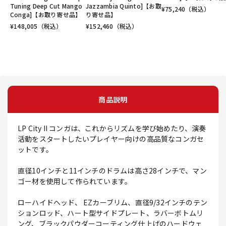
Tuning Deep Cut Mango
Jazzambia Quinto]【お取
¥
75,240
（税込）
Conga]【お取り寄せ品】
り寄せ品】
¥
148,005
（税込）
¥
152,460
（税込）
商品説明
LP City II コンガは、これからリズムを学び始めたり、演奏
活動をスタートしたいプレイヤー向けの高品質なコンガセ
ットです。
直径10インチと11インチのドラムは高さ28インチで、マン
ゴー材を使用して作られています。
ローハイドヘッド、 EZカーブリム、直径9/32インチのテン
ションロッド、ハート型サイドプレート、ラバーボトムリ
ング、ブラックパウダーコーティング仕上げのハードウェ