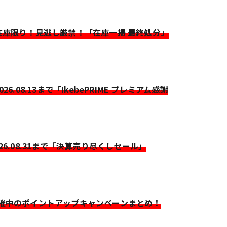
>在庫限り！見逃し厳禁！「在庫一掃 最終処分」
2026.08.13まで「IkebePRIME プレミアム感謝
026.08.31まで「決算売り尽くしセール」
開催中のポイントアップキャンペーンまとめ！