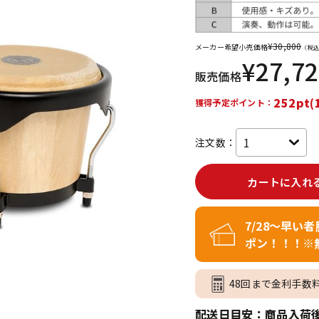
DTM オンラ
レコーディン
イン納品
グ機器
¥
30,800
メーカー希望小売価格
（税込
¥
27,7
販売価格
ジ
252pt(
獲得予定ポイント：
注文数：
カートに入れ
7/28～早い
ポン！！！※
48回まで金利手数
配送日目安：商品入荷後