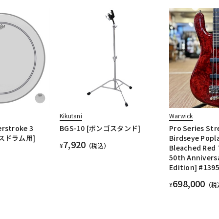
Kikutani
Warwick
rstroke 3
BGS-10 [ボンゴスタンド]
Pro Series Str
 バスドラム用]
Birdseye Popl
7,920
¥
（税込）
Bleached Red 
50th Annivers
Edition] #139
698,000
¥
（税