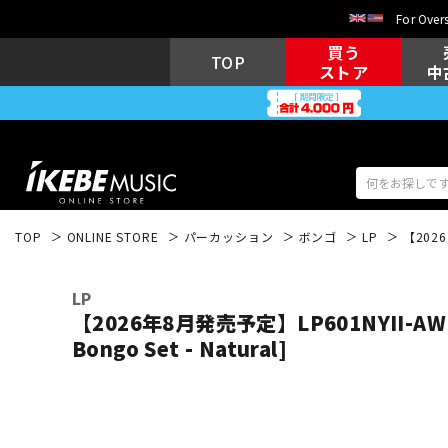
For Overs
買う
TOP
ストア
中
TOP
ONLINE STORE
パーカッション
ボンゴ
LP
【2026年
アコギ/エレ
エレキギター
アコ
LP
【2026年8月発売予定】LP601NYII-AW [C
Bongo Set - Natural]
キーボード
電子ピアノ