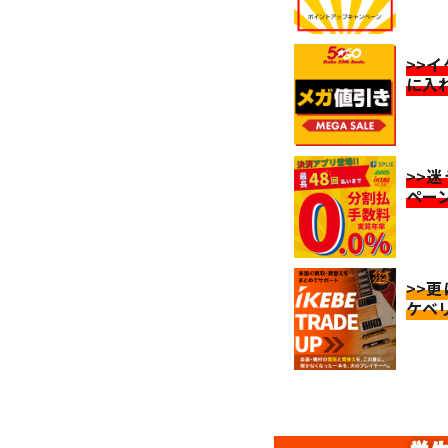
>>
に入
>>
ペー
>>
ケベ