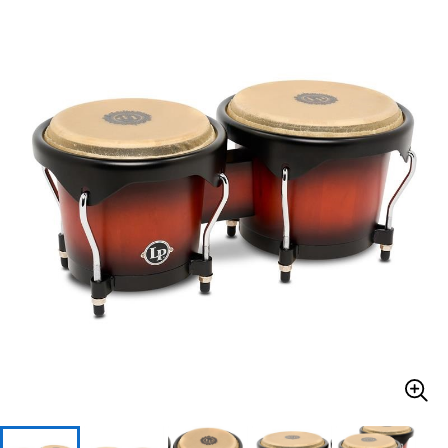
ベース
ウクレレ
ドラム
パーカッション
キーボード
電子ピアノ
管楽器
その他楽器
アンプ
エフェクター
DJ機器
DTM