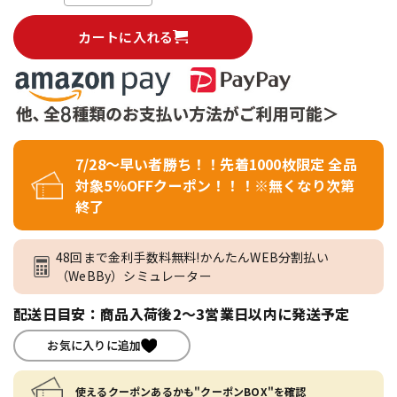
カートに入れる
7/28～早い者勝ち！！先着1000枚限定 全品
対象5％OFFクーポン！！！※無くなり次第
終了
48回まで金利手数料無料!かんたんWEB分割払い
（WeBBy）シミュレーター
配送日目安：商品入荷後2～3営業日以内に発送予定
お気に入りに追加
使えるクーポンあるかも"クーポンBOX"を確認