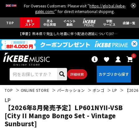
For Overseas Customers: Please visit "
https://global.ikebe-
gakki.com/
" for direct international shipping.
買う
売る
イベント
学割
TOP
店舗一覧
ストア
中古買取
動画
サービス
【重要】熊本県で発生した地震に伴う配送の遅延について(
07月29日
更新)
0
詳細検索
TOP
ONLINE STORE
パーカッション
ボンゴ
LP
【2026年
LP
【2026年8月発売予定】LP601NYII-VSB
[City II Mango Bongo Set - Vintage
Sunburst]
エレキギター
アコギ/エレアコ