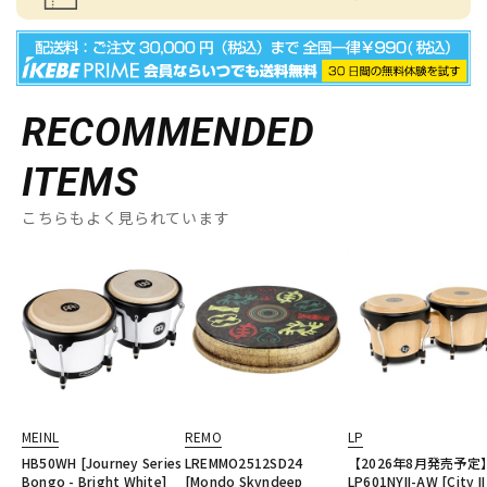
RECOMMENDED
ITEMS
こちらもよく見られています
MEINL
REMO
LP
HB50WH [Journey Series
LREMMO2512SD24
【2026年8月発売予定
Bongo - Bright White]
[Mondo Skyndeep
LP601NYII-AW [City II