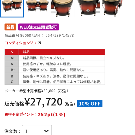
DTM オンライン納品
レコーディング機器
配信/ライブ機器
楽器アクセサリ
新品
WEB注文店頭受取可
商品番号 860687
JAN ：
0647139714578
S
コンディション
：
中古
ヴィンテージ
メーカー希望小売価格
¥
30,800
（税込）
¥
27,720
販売価格
10% OFF
（税込）
252pt(1%)
獲得予定ポイント：
注文数：