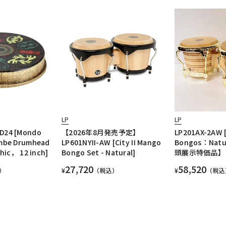
LP
LP
D24 [Mondo
【2026年8月発売予定】
LP201AX-2AW [
mbe Drumhead
LP601NYII-AW [City II Mango
Bongos：Natur
phic， 12 inch]
Bongo Set - Natural]
頭展示特価品】
27,720
58,520
）
¥
（税込）
¥
（税込