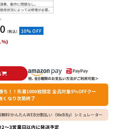
配信/ライブ
楽器アクセサ
機器
リ
）
20
10% OFF
（税込）
1%)
る
者勝ち！！先着1000枚限定 全品対象5％OFFクー
無くなり次第終了
料無料!かんたんWEB分割払い（WeBBy）シミュレーター
2～3営業日以内に発送予定