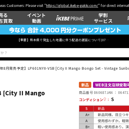
eas Customers: Please visit "
https://global.ikebe-gakki.com/
" for direct intern
売る
イベント
学割
古買取
動画
サービス
【重要】熊本県で発生した地震に伴う配送の遅延について(
07月29日
更新)
8月発売予定】LP601NYII-VSB [City II Mango Bongo Set - Vintage Sunbu
ベース
ウクレレ
新品
WEB注文店頭受取
City II Mango
商品番号 860687
JAN ：
06471
S
コンディション
：
管楽器
その他楽器