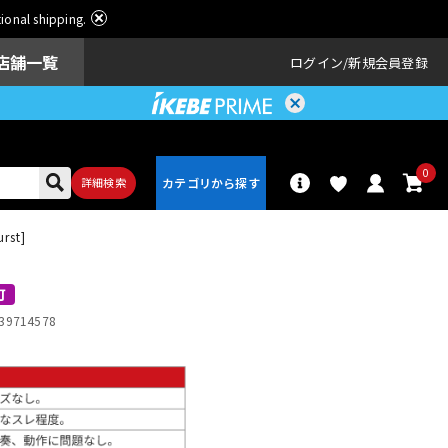
ational shipping.
店舗一覧
ログイン
新規会員登録
0
詳細検索
rst]
パーカッショ
ドラム
ン
可
39714578
アンプ
エフェクター