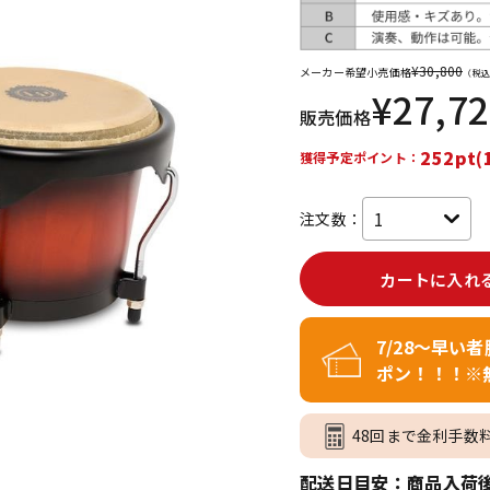
DTM オンラ
レコーディン
イン納品
グ機器
¥
30,800
メーカー希望小売価格
（税込
¥
27,7
販売価格
ジ
252pt(
獲得予定ポイント：
注文数：
カートに入れ
7/28～早い
ポン！！！※
48回まで金利手数
配送日目安：商品入荷後