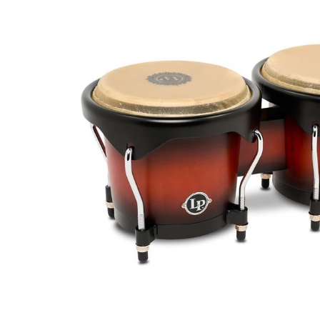
DJ機器
DTM
中古
ヴィンテー