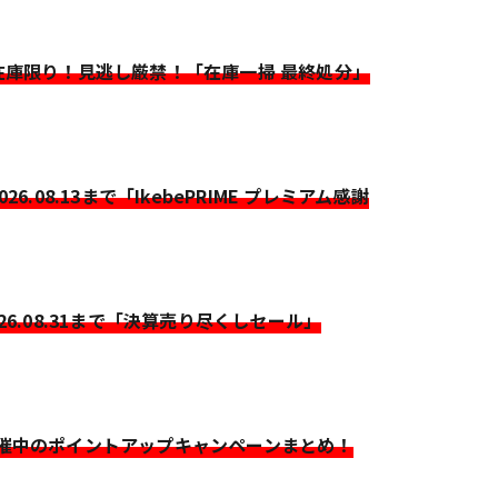
>在庫限り！見逃し厳禁！「在庫一掃 最終処分」
2026.08.13まで「IkebePRIME プレミアム感謝
026.08.31まで「決算売り尽くしセール」
開催中のポイントアップキャンペーンまとめ！