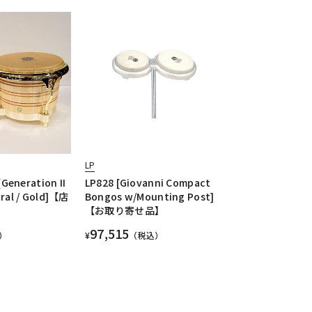
LP
Generation II
LP828 [Giovanni Compact
al / Gold]【店
Bongos w/Mounting Post]
【お取り寄せ品】
97,515
）
¥
（税込）