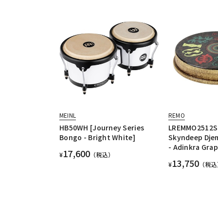
MEINL
REMO
HB50WH [Journey Series
LREMMO2512S
Bongo - Bright White]
Skyndeep Dje
- Adinkra Gra
17,600
¥
（税込）
13,750
¥
（税込