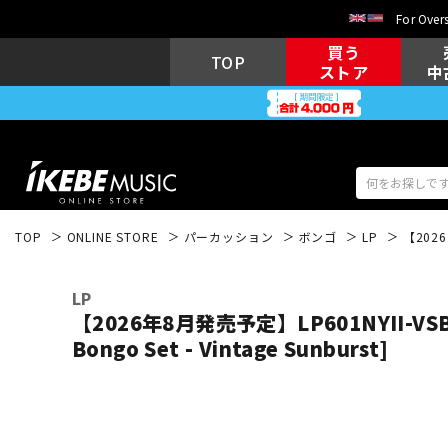
For Overs
買う
TOP
ストア
中
TOP
ONLINE STORE
パーカッション
ボンゴ
LP
【2026年
アコギ/エレ
エレキギター
アコ
LP
【2026年8月発売予定】LP601NYII-VSB [
Bongo Set - Vintage Sunburst]
キーボード
電子ピアノ