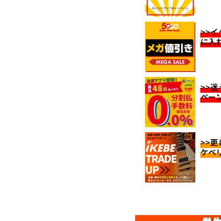
>>
に入
>>
ペー
>>
ケベ