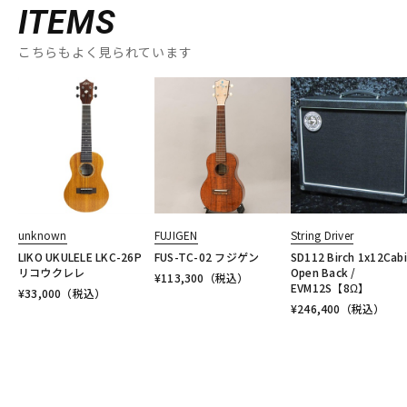
ITEMS
こちらもよく見られています
unknown
FUJIGEN
String Driver
LIKO UKULELE LKC-26P
FUS-TC-02 フジゲン
SD112 Birch 1x12Cab
リコウクレレ
Open Back /
¥
113,300
（税込）
EVM12S【8Ω】
¥
33,000
（税込）
¥
246,400
（税込）