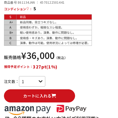
商品番号 861134
JAN ：
4570122501441
S
配信/ライブ機器
楽器アクセサリ
コンディション
：
中古
ヴィンテージ
¥
36,000
販売価格
（税込）
327pt(1%)
獲得予定ポイント：
注文数：
カートに入れる