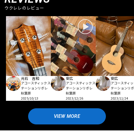
ウクレレのレビュー
元石 吉和
安広
安広
アコースティックス
アコースティックス
アコースティッ
テーションリボレ
テーションリボレ
テーションリ
秋葉原
秋葉原
秋葉原
2025/10/13
2023/12/26
2023/11/24
VIEW MORE