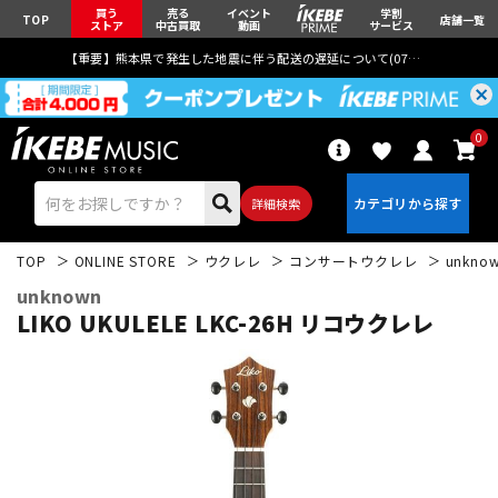
買う
売る
イベント
学割
TOP
店舗一覧
ストア
中古買取
動画
サービス
【重要】熊本県で発生した地震に伴う配送の遅延について(
07月29日
更新)
0
詳細検索
TOP
ONLINE STORE
ウクレレ
コンサートウクレレ
unkno
unknown
LIKO UKULELE LKC-26H リコウクレレ
エレキギター
アコギ/エレアコ
ベース
ウクレレ