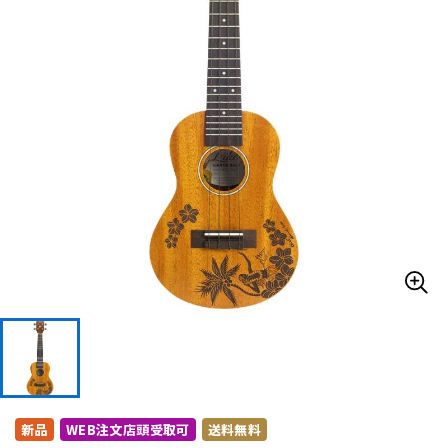
ドラム
パーカッション
キーボード
電子ピアノ
管楽器
その他楽器
アンプ
エフェクター
DJ機器
DTM
DTM オンライン納品
レコーディング機器
新品
WEB注文店頭受取可
送料無料