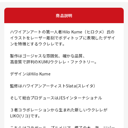
商品説明
ハワイアンアートの第一人者Hilo Kume（ヒロクメ）氏の
イラストをレーザー彫刻でボディトップに表現したデザイ
ンを特徴とするウクレレです。
製作はゴージャスな雰囲気、確かな品質、
高音質で評判のKUMUウクレレ・ファクトリー。
デザインはHilo Kume
監修はハワイアンアーティストSlata(スレイタ）
そして総合プロデュースはJESインターナショナル
３者コラボレーションから生まれた新しいウクレレが
LIKO(リコ)です。
こちらはフラガール、プルメリア、椰子の木、海、リゾー