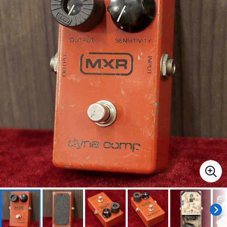
ベース
ウクレレ
ドラム
パーカッション
キーボード
電子ピアノ
管楽器
その他楽器
アンプ
エフェクター
DJ機器
DTM