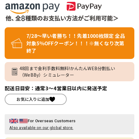
7/28～早い者勝ち！！先着1000枚限定 全品
対象5％OFFクーポン！！！※無くなり次第
終了
48回まで金利手数料無料!かんたんWEB分割払い
（WeBBy）シミュレーター
配送日目安：通常3～4営業日以内に発送予定
お気に入りに追加
For Overseas Customers
Also available on our global store.