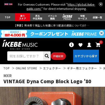
For Overseas Customers: Please visit "
https://global.ikebe-
gakki.com/
" for direct international shipping.
買う
売る
イベント
学割
TOP
店舗一覧
ストア
中古買取
動画
サービス
【重要】熊本県で発生した地震に伴う配送の遅延について(
07月29日
更新)
0
詳細検索
TOP
ONLINE STORE
エフェクター
ギター用エフェクター
MXR
VINTAGE Dyna Comp Block Logo '80
エレキギター
アコギ/エレアコ