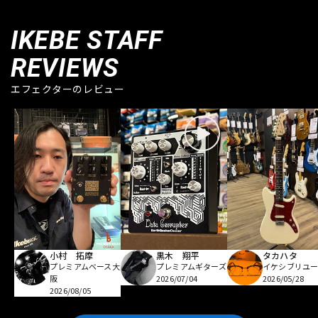
IKEBE STAFF
REVIEWS
エフェクターのレビュー
小村 拓摩
黒木 翔平
タカハタ
プレミアムベース大
プレミアムギターズ
イケシブリユー
阪
2026/07/04
2026/05/28
2026/08/05