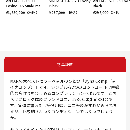
VINTAGE E-230TD
VINTAGE L-6S '73 Ebony
VINTAGE S-1 '75 Ebo
Casino '65 Sunburst
Black
Black
¥
1,780,000
（税込）
¥
297,000
（税込）
¥
297,000
（税込）
商品説明
MXRの大ベストセラーペダルのひとつ『Dyna Comp（ダ
イナコンプ）』です。シンプルな2つのコントロールで直感
的な音作りを楽しめるコンプレッションペダルです。こち
らはブロック体のブランドロゴ、1980年頃出荷の1台で
す。筐体に塗装剥げ等使用感、ロゴ等のかすれがみられま
すが、比較的きれいなコンディションではないでしょう
か。
サウンドの核となるOTAはオペアンプ、ナショナルセミコ