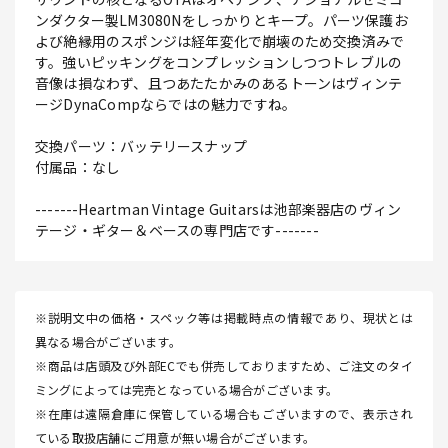
ンダクター製LM3080Nをしっかりとキープ。パーツ保護お
よび絶縁用のスポンジは経年変化で崩壊のため交換済みで
す。強いピッキングをコンプレッションしつつトレブルの
音像は損なわず、且つあたたかみのあるトーンはヴィンテ
ージDynaCompならではの魅力ですね。
交換パーツ：バッテリースナップ
付属品：なし
-------Heartman Vintage Guitarsは池部楽器店のヴィン
テージ・ギター＆ベースの専門店です-------
※説明文中の価格・スペック等は掲載時点の情報であり、現状とは
異なる場合がございます。
※商品は店頭及び外部ECでも併売しておりますため、ご注文のタイ
ミングによっては完売となっている場合がございます。
※在庫は遠隔倉庫に保管している場合もございますので、表示され
ている取扱店舗にご用意が無い場合がございます。