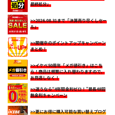
最終処分」
>>2026.08.31まで「決算売り尽くしセー
ル」
>>開催中のポイントアップキャンペーン
まとめ！
>>イケベ50周年「メガ値引き」はこち
ら！商品は頻繁に入れ替わりますので、
お見逃しなく！
>>迷うなら“4年間金利ゼロ！”最長48回
無金利キャンペーン
>>更にお得に購入可能な買い替えプログ