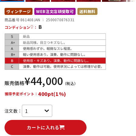
DTM オンライン納品
レコーディング機器
ヴィンテージ
WEB注文店頭受取可
送料無料
商品番号 861408
JAN ：
2500070876331
B
配信/ライブ機器
楽器アクセサリ
コンディション
：
中古
ヴィンテージ
¥
44,000
販売価格
（税込）
400pt(1%)
獲得予定ポイント：
注文数：
カートに入れる