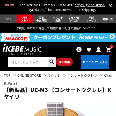
For Overseas Customers: Please visit "
https://global.ikebe-
gakki.com/
" for direct international shipping.
買う
売る
イベント
学割
TOP
店舗一覧
ストア
中古買取
動画
サービス
【重要】熊本県で発生した地震に伴う配送の遅延について(
07月29日
更新)
0
詳細検索
TOP
ONLINE STORE
ウクレレ
コンサートウクレレ
K.Yairi
K.Yairi
【新製品】UC-M3 【コンサートウクレレ】K
ヤイリ
エレキギター
アコギ/エレアコ