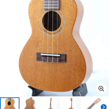
ベース
ウクレレ
ドラム
パーカッション
キーボード
電子ピアノ
管楽器
その他楽器
アンプ
エフェクター
DJ機器
DTM