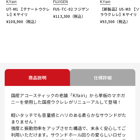
K.Yairi
FUJIGEN
K.Yairi
UT-M1 【テナートウクレ
FUS-TC-02 フジゲン
【新製品】US-M3 【
レ】Kヤイリ
ラウクレレ】Kヤイリ
¥
113,300
（税込）
¥
108,900
（税込）
¥
93,500
（税込）
商品説明
仕様詳細
国産アコースティックの老舗「K.Yairi」から単板のマホガ
ニーを使用した国産ウクレレがリニューアルして登場！
軽いタッチでも音量感とハリのある柔らかなサウンドがた
まりません！
強度と振動効率をアップさせた構造で、末永く安心してご
利用いただけます。サウンドホール回りの愛らしいロゼッ