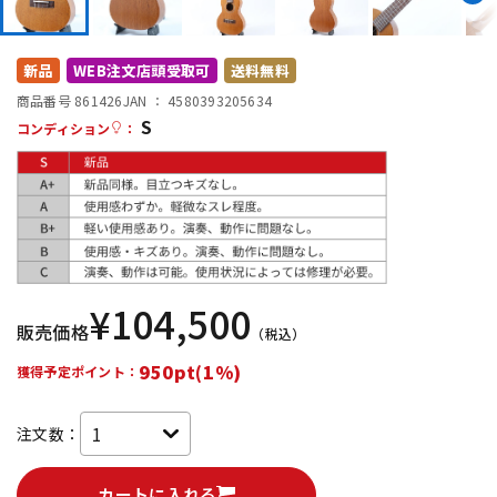
DTM オンライン納品
レコーディング機器
新品
WEB注文店頭受取可
送料無料
配信/ライブ機器
楽器アクセサリ
商品番号 861426
JAN ：
4580393205634
S
コンディション
：
中古
ヴィンテージ
¥
104,500
販売価格
（税込）
950pt(1%)
獲得予定ポイント：
注文数：
カートに入れる