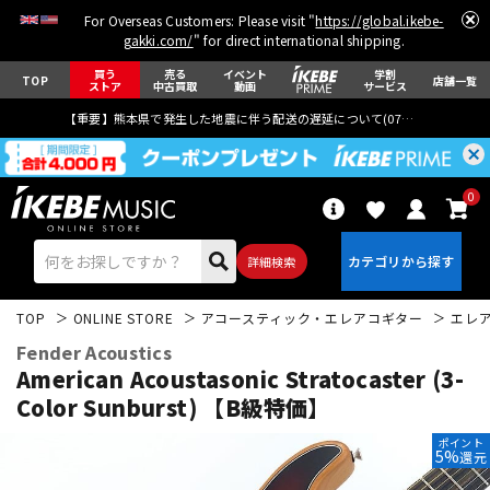
For Overseas Customers: Please visit "
https://global.ikebe-
gakki.com/
" for direct international shipping.
買う
売る
イベント
学割
TOP
店舗一覧
ストア
中古買取
動画
サービス
【重要】熊本県で発生した地震に伴う配送の遅延について(
07月29日
更新)
0
詳細検索
TOP
ONLINE STORE
アコースティック・エレアコギター
エレ
Fender Acoustics
American Acoustasonic Stratocaster (3-
Color Sunburst) 【B級特価】
エレキギター
アコギ/エレアコ
ポイント
5%
還元