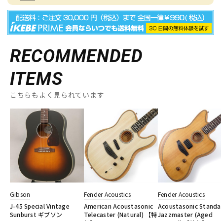
RECOMMENDED
ITEMS
こちらもよく見られています
Gibson
Fender Acoustics
Fender Acoustics
J-45 Special Vintage
American Acoustasonic
Acoustasonic Standa
Sunburst ギブソン
Telecaster (Natural) 【特
Jazzmaster (Aged