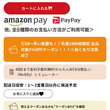
カートに入れる
7/28～早い者勝ち！！先着1000枚限定 全品
対象5％OFFクーポン！！！※無くなり次第
終了
48回まで金利手数料無料!かんたんWEB分割払い
（WeBBy）シミュレーター
配送日目安：1～2営業日以内に発送予定
お気に入りに追加
使えるクーポンあるかも"クーポンBOX"を確認