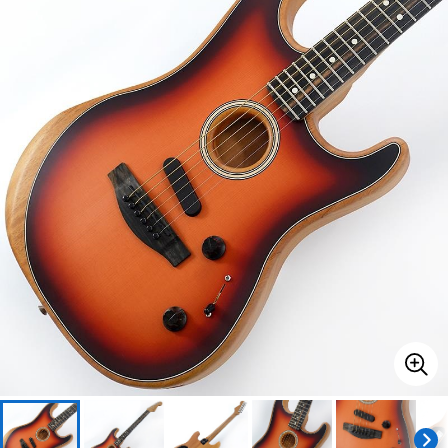
ベース
ウクレレ
ドラム
パーカッション
キーボード
電子ピアノ
管楽器
その他楽器
アンプ
エフェクター
DJ機器
DTM