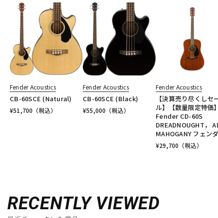
Fender Acoustics
Fender Acoustics
Fender Acoustics
CB-60SCE (Natural)
CB-60SCE (Black)
【決算売り尽くしセ
ル】【数量限定特価
¥
51,700
（税込）
¥
55,000
（税込）
Fender CD-60S
DREADNOUGHT， AL
MAHOGANY フェン
¥
29,700
（税込）
RECENTLY VIEWED