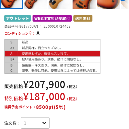
DTM オンライン納品
レコーディング機器
アウトレット
WEB注文店頭受取可
送料無料
配信/ライブ機器
楽器アクセサリ
商品番号 861770
JAN ：
2500010724463
A
コンディション
：
中古
ヴィンテージ
¥
207,900
販売価格
（税込）
¥
187,000
特別価格
（税込）
8500pt(5%)
獲得予定ポイント：
注文数：