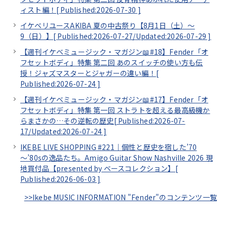
ィスト編！[
Published:2026-07-30
]
イケベリユースAKIBA 夏の中古祭り【8月1日（土）～
9（日）】[
Published:2026-07-27/
Updated:2026-07-29
]
【週刊イケベミュージック・マガジン📖#18】Fender「オ
フセットボディ」特集 第二回 あのスイッチの使い方も伝
授！ジャズマスターとジャガーの違い編！[
Published:2026-07-24
]
【週刊イケベミュージック・マガジン📖#17】Fender「オ
フセットボディ」特集 第一回 ストラトを超える最高級機か
らまさかの…その逆転の歴史[
Published:2026-07-
17/
Updated:2026-07-24
]
IKEBE LIVE SHOPPING #221｜個性と歴史を宿した’70
～’80sの逸品たち。Amigo Guitar Show Nashville 2026 現
地買付品【presented by ベースコレクション】[
Published:2026-06-03
]
>>Ikebe MUSIC INFORMATION "Fender"のコンテンツ一覧