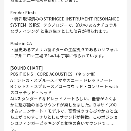
あるエボニー指板を採用しています。
Fender Firsts
・特許取得済みのSTRINGED INSTRUMENT RESONANCE
SYSTEM（SIRS）テクノロジーで、迫力のあるナチュラル
なヴォイシング と生き生きとした倍音が得られます。
Made in CA
・歴史あるアメリカ製ギターの生産拠点であるカリフォル
ニア州コロナ工場で1本1本丁寧に作られています。
[SOUND CHART]
POSITION 5：CORE ACOUSTICS （ネック側）
A：シトカ・スプルース／マホガニー・ドレッドノート
B：シトカ・スプルース／ローズウッド・コンサート with
スロッテッド・ヘッド
Aはスタンダードなドレッドノートらしい、低音がふくよ
かに延び艶のあるサウンドが楽しめました。Bはサイズの
小さいコンサート・モデルで、高音域のきらびやかさと立
ち上がりのすっきりとしたサウンドが特徴。このポジショ
ンはフィンガーピッキングと相性の良いサウンドでしょ
う。