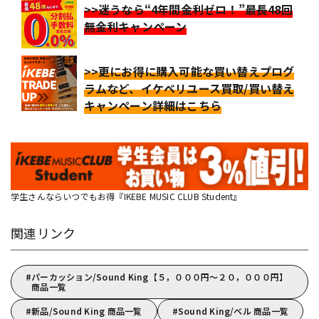
>>迷うなら“4年間金利ゼロ！”最長48回
無金利キャンペーン
>>更にお得に購入可能な買い替えプログ
ラムなど、イケベリユース買取/買い替え
キャンペーン詳細はこちら
学生さんならいつでもお得『IKEBE MUSIC CLUB Student』
関連リンク
パーカッション/Sound King【５，０００円～２０，０００円】
商品一覧
新品/Sound King 商品一覧
Sound King/ベル 商品一覧