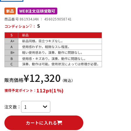
DTM オンライン納品
レコーディング機器
新品
WEB注文店頭受取可
商品番号 861934
JAN ：
4560259058741
S
配信/ライブ機器
楽器アクセサリ
コンディション
：
中古
ヴィンテージ
¥
12,320
販売価格
（税込）
112pt(1%)
獲得予定ポイント：
注文数：
カートに入れる