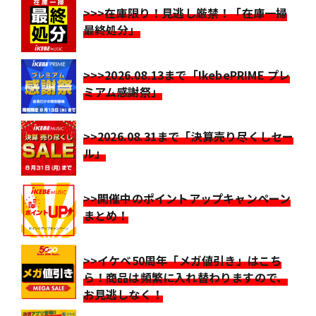
>>>在庫限り！見逃し厳禁！「在庫一掃
最終処分」
>>>2026.08.13まで「IkebePRIME プレ
ミアム感謝祭」
>>2026.08.31まで「決算売り尽くしセー
ル」
>>開催中のポイントアップキャンペーン
まとめ！
>>イケベ50周年「メガ値引き」はこち
ら！商品は頻繁に入れ替わりますので、
お見逃しなく！