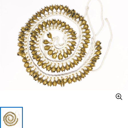
ベース
ウクレレ
ドラム
パーカッション
キーボード
電子ピアノ
管楽器
その他楽器
アンプ
エフェクター
DJ機器
DTM