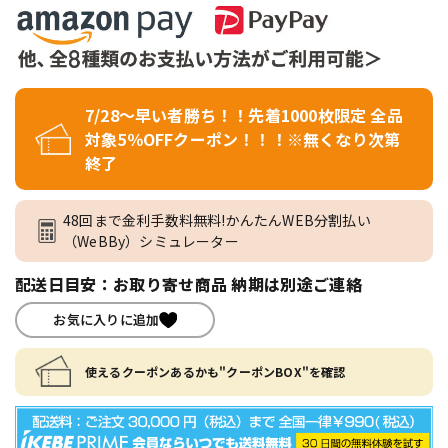
7/28～早い者勝ち！！先着1000枚限定 全品
対象5％OFFクーポン！！！※無くなり次第
終了
48回まで金利手数料無料!かんたんWEB分割払い
（WeBBy）シミュレーター
配送日目安：お取り寄せ商品 納期は別途ご連絡
お気に入りに追加
使えるクーポンあるかも"クーポンBOX"を確認