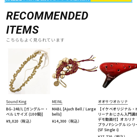
RECOMMENDED
ITEMS
こちらもよく見られています
Sound King
MEINL
オオサワオカリナ
BG-248/L [ガングルー・
MABL [Ajuch Bell / Large
【イケベオリジナル・
ベル Lサイズ (100個)]
bells]
リーナおじさん入門講
デモ動画付】オカリナ 
¥
9,020
（税込）
¥
14,300
（税込）
プラノFシングル iシリ
(SF Single i)
¥
27,720
（税込）