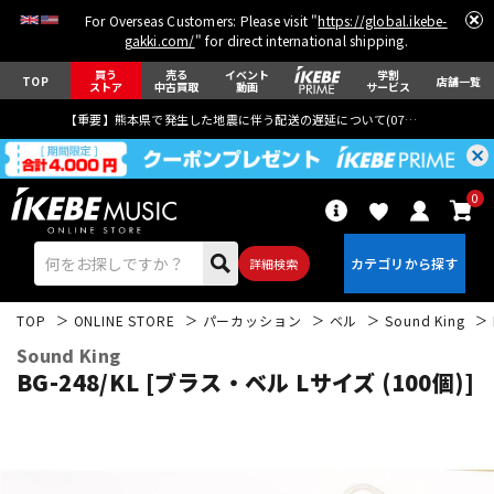
For Overseas Customers: Please visit "
https://global.ikebe-
gakki.com/
" for direct international shipping.
買う
売る
イベント
学割
TOP
店舗一覧
ストア
中古買取
動画
サービス
【重要】熊本県で発生した地震に伴う配送の遅延について(
07月29日
更新)
0
詳細検索
TOP
ONLINE STORE
パーカッション
ベル
Sound King
Sound King
BG-248/KL [ブラス・ベル Lサイズ (100個)]
エレキギター
アコギ/エレアコ