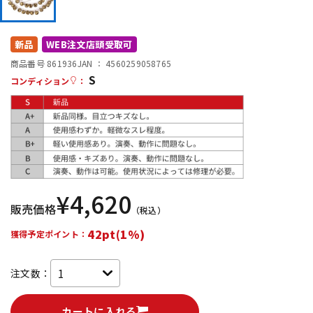
DTM オンライン納品
レコーディング機器
新品
WEB注文店頭受取可
配信/ライブ機器
楽器アクセサリ
商品番号 861936
JAN ：
4560259058765
S
コンディション
：
中古
ヴィンテージ
¥
4,620
販売価格
（税込）
42pt(1%)
獲得予定ポイント：
注文数：
カートに入れる