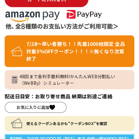
7/28～早い者勝ち！！先着1000枚限定 全品
対象5％OFFクーポン！！！※無くなり次第
終了
48回まで金利手数料無料!かんたんWEB分割払い
（WeBBy）シミュレーター
配送日目安：お取り寄せ商品 納期は別途ご連絡
お気に入りに追加
使えるクーポンあるかも"クーポンBOX"を確認