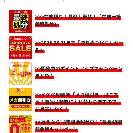
>>>在庫限り！見逃し厳禁！「在庫一掃
最終処分」
>>2026.08.31まで「決算売り尽くしセー
ル」
>>開催中のポイントアップキャンペーン
まとめ！
>>イケベ50周年「メガ値引き」はこち
ら！商品は頻繁に入れ替わりますので、
お見逃しなく！
>>迷うなら“4年間金利ゼロ！”最長48回
無金利キャンペーン