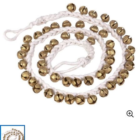
ベース
ウクレレ
ドラム
パーカッション
キーボード
電子ピアノ
管楽器
その他楽器
アンプ
エフェクター
DJ機器
DTM