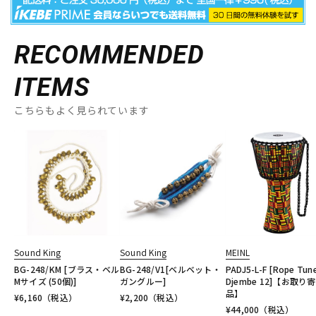
RECOMMENDED
ITEMS
こちらもよく見られています
Sound King
Sound King
MEINL
BG-248/KM [ブラス・ベル
BG-248/V1[ベルベット・
PADJ5-L-F [Rope Tun
Mサイズ (50個)]
ガングルー]
Djembe 12]【お取り
品】
¥
6,160
（税込）
¥
2,200
（税込）
¥
44,000
（税込）