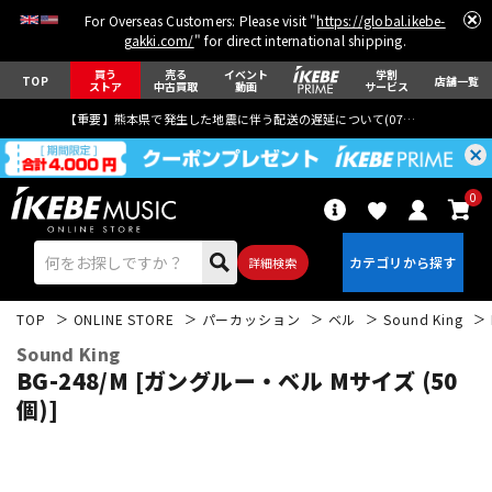
For Overseas Customers: Please visit "
https://global.ikebe-
gakki.com/
" for direct international shipping.
買う
売る
イベント
学割
TOP
店舗一覧
ストア
中古買取
動画
サービス
【重要】熊本県で発生した地震に伴う配送の遅延について(
07月29日
更新)
0
詳細検索
TOP
ONLINE STORE
パーカッション
ベル
Sound King
Sound King
BG-248/M [ガングルー・ベル Mサイズ (50
個)]
エレキギター
アコギ/エレアコ