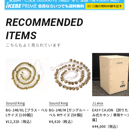
RECOMMENDED
ITEMS
こちらもよく見られています
Sound King
Sound King
J.Leiva
BG-248/KL [ブラス・ベル
BG-248/M [ガングルー・
EASY CAJON 【折り
Lサイズ (100個)]
ベル Mサイズ (50個)]
み式カホン / 専用ケー
属】
¥
12,320
（税込）
¥
4,620
（税込）
¥
44,000
（税込）