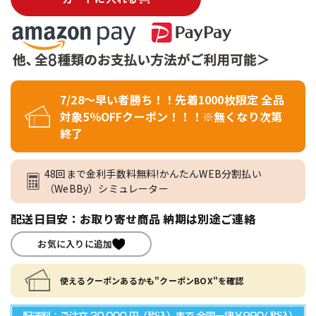
7/28～早い者勝ち！！先着1000枚限定 全品
対象5％OFFクーポン！！！※無くなり次第
終了
48回まで金利手数料無料!かんたんWEB分割払い
（WeBBy）シミュレーター
配送日目安：お取り寄せ商品 納期は別途ご連絡
お気に入りに追加
使えるクーポンあるかも"クーポンBOX"を確認