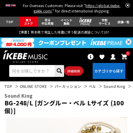
For Overseas Customers: Please visit "
https://global.ikebe-
gakki.com/
" for direct international shipping.
買う
売る
イベント
学割
TOP
店舗一覧
ストア
中古買取
動画
サービス
【重要】熊本県で発生した地震に伴う配送の遅延について(
07月29日
更新)
0
詳細検索
TOP
ONLINE STORE
パーカッション
ベル
Sound King
Sound King
BG-248/L [ガングルー・ベル Lサイズ (100
個)]
エレキギター
アコギ/エレアコ