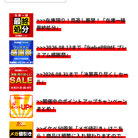
>>>在庫限り！見逃し厳禁！「在庫一掃
最終処分」
>>>2026.08.13まで「IkebePRIME プレ
ミアム感謝祭」
>>2026.08.31まで「決算売り尽くしセー
ル」
>>開催中のポイントアップキャンペーン
まとめ！
>>イケベ50周年「メガ値引き」はこち
ら！商品は頻繁に入れ替わりますので、