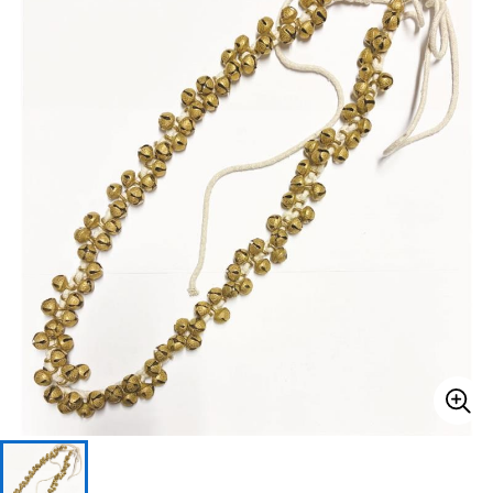
ベース
ウクレレ
ドラム
パーカッション
キーボード
電子ピアノ
管楽器
その他楽器
アンプ
エフェクター
DJ機器
DTM