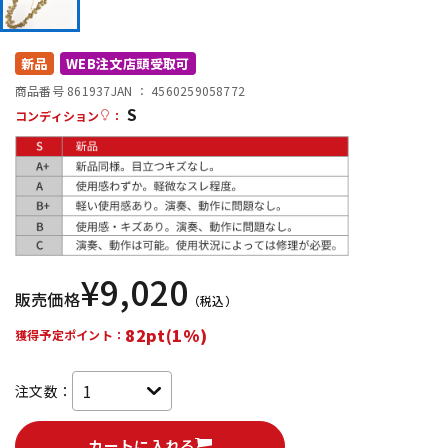
DTM オンライン納品
レコーディング機器
新品
WEB注文店頭受取可
配信/ライブ機器
楽器アクセサリ
商品番号 861937
JAN ：
4560259058772
S
コンディション
：
中古
ヴィンテージ
¥
9,020
販売価格
（税込）
82pt(1%)
獲得予定ポイント：
注文数：
カートに入れる