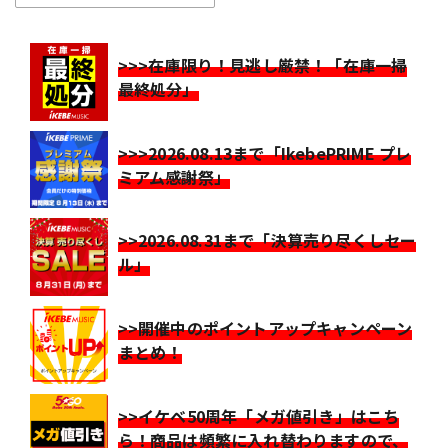
>>>在庫限り！見逃し厳禁！「在庫一掃
最終処分」
>>>2026.08.13まで「IkebePRIME プレ
ミアム感謝祭」
>>2026.08.31まで「決算売り尽くしセー
ル」
>>開催中のポイントアップキャンペーン
まとめ！
>>イケベ50周年「メガ値引き」はこち
ら！商品は頻繁に入れ替わりますので、