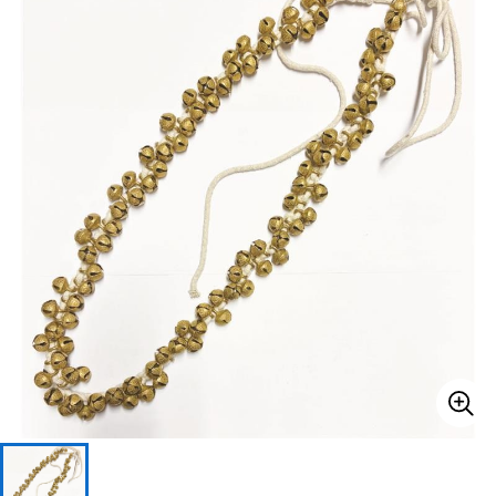
ベース
ウクレレ
ドラム
パーカッション
キーボード
電子ピアノ
管楽器
その他楽器
アンプ
エフェクター
DJ機器
DTM