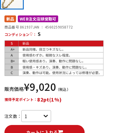
DTM オンライン納品
レコーディング機器
新品
WEB注文店頭受取可
配信/ライブ機器
楽器アクセサリ
商品番号 861937
JAN ：
4560259058772
S
コンディション
：
中古
ヴィンテージ
¥
9,020
販売価格
（税込）
82pt(1%)
獲得予定ポイント：
注文数：
カートに入れる