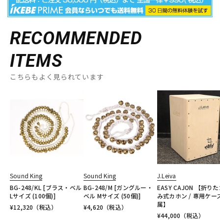
RECOMMENDED
ITEMS
こちらもよく見られています
Sound King
Sound King
J.Leiva
BG-248/KL [ブラス・ベル
BG-248/M [ガングルー・
EASY CAJON 【折り
Lサイズ (100個)]
ベル Mサイズ (50個)]
み式カホン / 専用ケー
属】
¥
12,320
（税込）
¥
4,620
（税込）
¥
44,000
（税込）