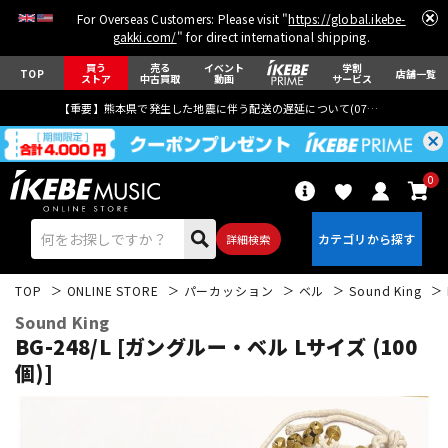
For Overseas Customers: Please visit "
https://global.ikebe-
gakki.com/
" for direct international shipping.
買う
売る
イベント
学割
TOP
店舗一覧
ストア
中古買取
動画
サービス
【重要】熊本県で発生した地震に伴う配送の遅延について(
07月29日
更新)
0
詳細検索
TOP
ONLINE STORE
パーカッション
ベル
Sound King
Sound King
BG-248/L [ガングルー・ベル Lサイズ (100
個)]
エレキギター
アコギ/エレアコ