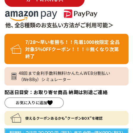
7/28～早い者勝ち！！先着1000枚限定 全品
対象5％OFFクーポン！！！※無くなり次第
終了
48回まで金利手数料無料!かんたんWEB分割払い
（WeBBy）シミュレーター
配送日目安：お取り寄せ商品 納期は別途ご連絡
お気に入りに追加
使えるクーポンあるかも"クーポンBOX"を確認